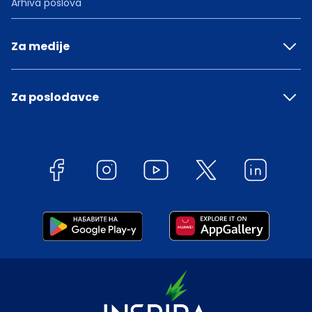
Arhiva poslova
Za medije
Za poslodavce