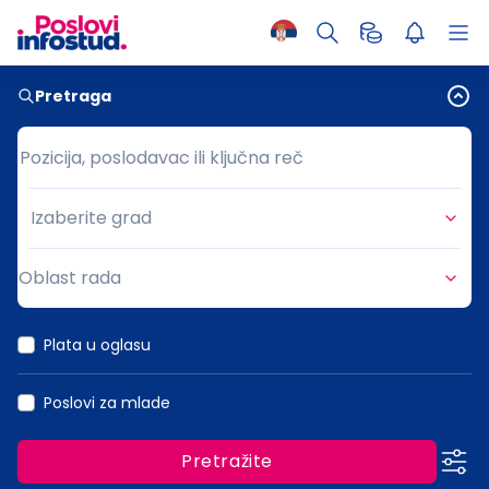
Pretraga
Pozicija, poslodavac ili ključna reč
Pozicija, poslodavac ili ključna reč
Izaberite grad
Grad
Oblast rada
Oblast rada
Plata u oglasu
Poslovi za mlade
Pretražite