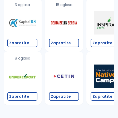
uvajte pretragu
3 oglasa
18 oglasa
Takođe možete da:
proverite pravopisne greške (koristite č, ć, š, đ, ž,
povećajte radijus za odabrani grad
promenite odabrane filtere pretrage
Zapratite
Zapratite
Zapratite
8 oglasa
Zapratite
Zapratite
Zapratite