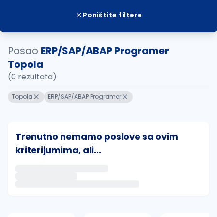
Poništite filtere
Posao
ERP/SAP/ABAP Programer
Topola
(0 rezultata)
Topola
ERP/SAP/ABAP Programer
Trenutno nemamo poslove sa ovim
kriterijumima, ali...
Ako sačuvate ovu pretragu, obavestićemo vas putem 