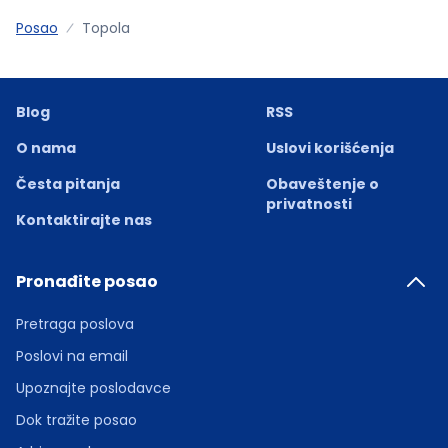
Posao
Topola
Blog
RSS
O nama
Uslovi korišćenja
Česta pitanja
Obaveštenje o
privatnosti
Kontaktirajte nas
Pronađite posao
Pretraga poslova
Poslovi na email
Upoznajte poslodavce
Dok tražite posao