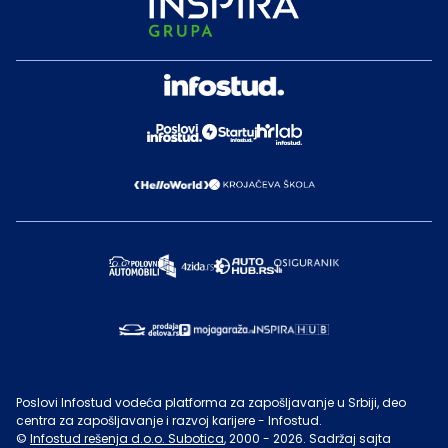
Poslovi Infostud vodeća platforma za zapošljavanje u Srbiji, deo
centra za zapošljavanje i razvoj karijere - Infostud.
©
Infostud rešenja d.o.o. Subotica
, 2000 -
2026
. Sadržaj sajta