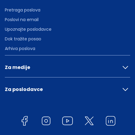
Pretraga poslova
Poslovi na email
Upoznajte poslodavce
Dok tražite posao
Arhiva poslova
Za medije
Za poslodavce