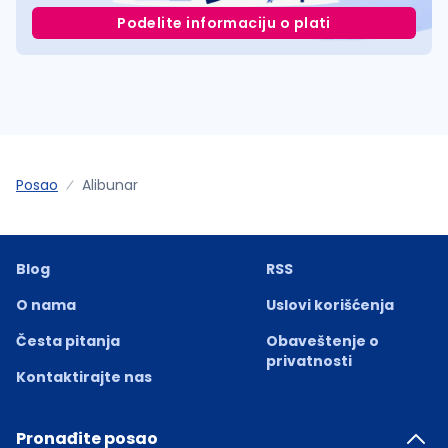
Podelite informaciju o plati
Posao
Alibunar
Blog
RSS
O nama
Uslovi korišćenja
Česta pitanja
Obaveštenje o
privatnosti
Kontaktirajte nas
Pronađite posao