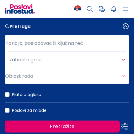
Pretraga
Pozicija, poslodavac ili ključna reč
Pozicija, poslodavac ili ključna reč
Izaberite grad
Grad
Oblast rada
Oblast rada
Plata u oglasu
Poslovi za mlade
Pretražite