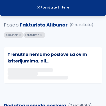
Poništite filtere
Posao
Fakturista Alibunar
(0 rezultata)
Alibunar
Fakturista
Trenutno nemamo poslove sa ovim
kriterijumima, ali...
Ako sačuvate ovu pretragu, obavestićemo vas putem 
uvajte pretragu
Dodatna ponuda poslova
(2 rezultata)