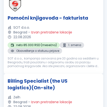
Pomoćni knjigovođa - fakturista
SOT d.o.o.
Beograd
-
Izvan pretražene lokacije
22.08.2026
neto 85.000 RSD (mesečno)
1. smena
Obaveštenje o statusu prijave
SOT d.o.o., kompanija osnovana pre 20 godina sa sedištem u
Beogradu, traži pouzdanu i odgovornu osobu za poziciju
pomoćnog knjigovođe. Ako ste precizni, organizovani i želite da
radite u dinamičnom okruženju koje pruža mogućnosti za
profesionalni ra...
Billing Specialist (the US
logistics)(On-site)
Zelh
Beograd
-
Izvan pretražene lokacije
22.08.2026