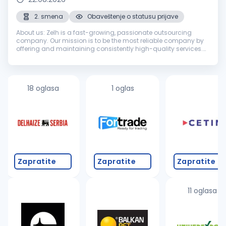
2. smena
Obaveštenje o statusu prijave
About us: Zelh is a fast-growing, passionate outsourcing
company. Our mission is to be the most reliable company by
offering and maintaining consistently high-quality services.
We achieve the mission by fostering long-term relationships
with customer...
18 oglasa
1 oglas
Zapratite
Zapratite
Zapratite
11 oglasa