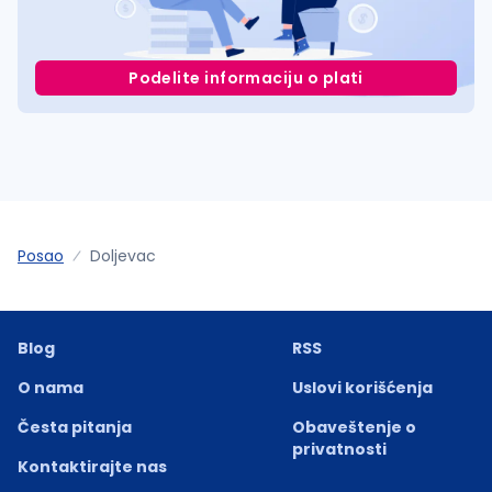
Podelite informaciju o plati
Posao
Doljevac
Blog
RSS
O nama
Uslovi korišćenja
Česta pitanja
Obaveštenje o
privatnosti
Kontaktirajte nas