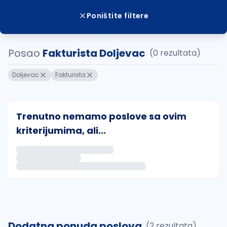
Poništite filtere
Posao
Fakturista Doljevac
(0 rezultata)
Doljevac
Fakturista
Trenutno nemamo poslove sa ovim
kriterijumima, ali...
Ako sačuvate ovu pretragu, obavestićemo vas putem 
uvajte pretragu
Dodatna ponuda poslova
(2 rezultata)