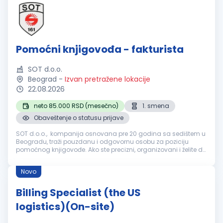
Pomoćni knjigovođa - fakturista
SOT d.o.o.
Beograd
-
Izvan pretražene lokacije
22.08.2026
neto 85.000 RSD (mesečno)
1. smena
Obaveštenje o statusu prijave
SOT d.o.o., kompanija osnovana pre 20 godina sa sedištem u
Beogradu, traži pouzdanu i odgovornu osobu za poziciju
pomoćnog knjigovođe. Ako ste precizni, organizovani i želite da
radite u dinamičnom okruženju koje pruža mogućnosti za
profesionalni ra...
Novo
Billing Specialist (the US
logistics)(On-site)