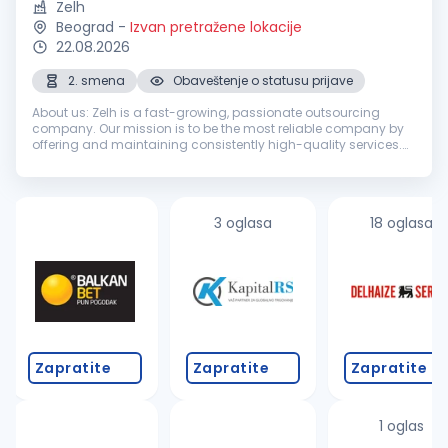
Zelh
Beograd
-
Izvan pretražene lokacije
22.08.2026
2. smena
Obaveštenje o statusu prijave
About us: Zelh is a fast-growing, passionate outsourcing
company. Our mission is to be the most reliable company by
offering and maintaining consistently high-quality services.
We achieve the mission by fostering long-term relationships
with customer...
3 oglasa
18 oglasa
Zapratite
Zapratite
Zapratite
1 oglas