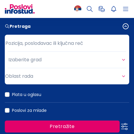
Pretraga
Pozicija, poslodavac ili ključna reč
Pozicija, poslodavac ili ključna reč
Izaberite grad
Grad
Oblast rada
Oblast rada
Plata u oglasu
Poslovi za mlade
Pretražite