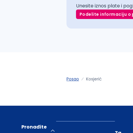
Unesite iznos plate i pog
Podelite informaciju o 
Posao
Kosjerić
Pronađite
Za