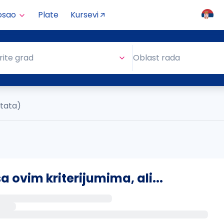
osao
Plate
Kursevi
Oblast rada
rite grad
Oblast rada
ltata)
ovim kriterijumima, ali...
s putem email-a kada se pojave novi poslovi.