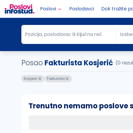
Poslovi
Poslodavci
Dok tražite p
Pozicija, poslodavac ili ključna reč
Izabe
Pozicija, poslodavac ili ključna reč
Grad
Posao
Fakturista Kosjerić
(0 rezu
Kosjerić
Fakturista
Trenutno nemamo poslove sa 
Ako sačuvate ovu pretragu, obavestićemo va