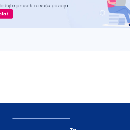
ledajte prosek za vašu poziciju
plati
Za