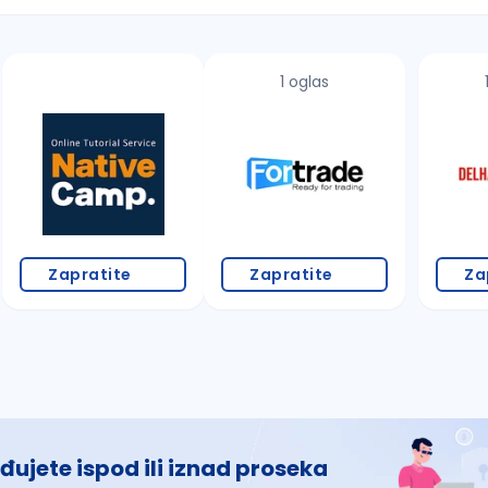
1 oglas
 š, đ, ž, dž)
Zapratite
Zapratite
Za
đujete ispod ili iznad proseka