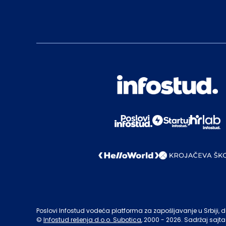
Poslovi Infostud vodeća platforma za zapošljavanje u Srbiji, de
©
Infostud rešenja d.o.o. Subotica
, 2000 -
2026
. Sadržaj sajta