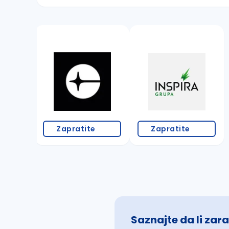
Sačuvajte pretragu
Takođe možete da:
proverite pravopisne greške (koristite č, ć,
povećajte radijus za odabrani grad
promenite odabrane filtere pretrage
Zapratite
Zapratite
Saznajte da li zara