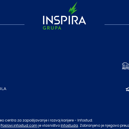
o centra za zapošljavanje i razvoj karijere - Infostud.
Poslovi.infostud.com
je vlasništvo
Infostuda
. Zabranjeno je njegovo preu