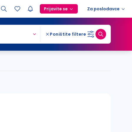
Prijavite se
Za poslodavce
Poništite filtere