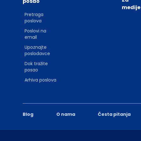
posao
medije
Pretraga
poslova
Poslovi na
email
Upoznajte
poslodavce
Dok tražite
posao
Arhiva poslova
Blog
O nama
Česta pitanja