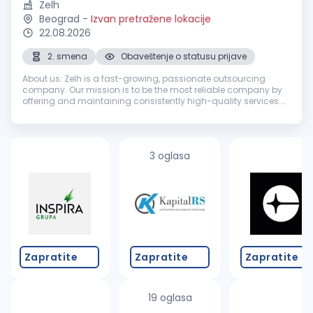
Zelh
Beograd
-
Izvan pretražene lokacije
22.08.2026
2. smena
Obaveštenje o statusu prijave
About us: Zelh is a fast-growing, passionate outsourcing
company. Our mission is to be the most reliable company by
offering and maintaining consistently high-quality services.
We achieve the mission by fostering long-term relationships
with customer...
3 oglasa
Zapratite
Zapratite
Zapratite
19 oglasa