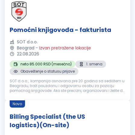
Pomoćni knjigovođa - fakturista
SOT d.o.o.
Beograd
-
Izvan pretražene lokacije
22.08.2026
neto 85.000 RSD (mesečno)
1. smena
Obaveštenje o statusu prijave
SOT d.o.o., kompanija osnovana pre 20 godina sa sedištem u
Beogradu, traži pouzdanu i odgovornu osobu za poziciju
pomoćnog knjigovođe. Ako ste precizni, organizovani i želite da
radite u dinamičnom okruženju koje pruža mogućnosti za
profesionalni ra...
Novo
Billing Specialist (the US
logistics)(On-site)