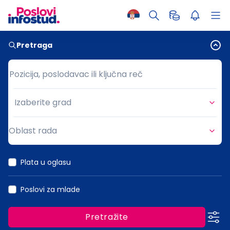
Pretraga
Pozicija, poslodavac ili ključna reč
Pozicija, poslodavac ili ključna reč
Izaberite grad
Grad
Oblast rada
Oblast rada
Plata u oglasu
Poslovi za mlade
Pretražite