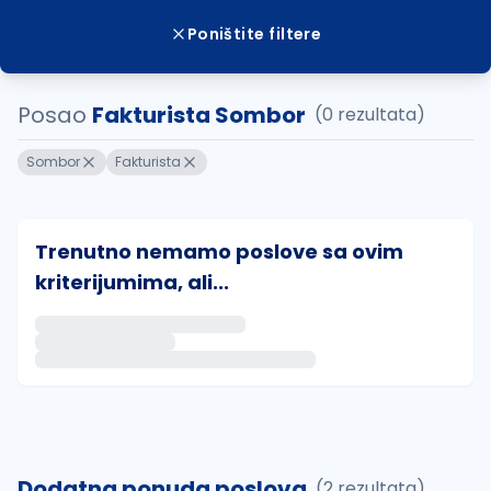
Poništite filtere
Posao
Fakturista Sombor
(0 rezultata)
Sombor
Fakturista
Trenutno nemamo poslove sa ovim
kriterijumima, ali...
Ako sačuvate ovu pretragu, obavestićemo vas putem 
uvajte pretragu
Dodatna ponuda poslova
(2 rezultata)