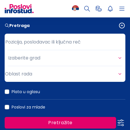
Pretraga
Pozicija, poslodavac ili ključna reč
Pozicija, poslodavac ili ključna reč
Izaberite grad
Grad
Oblast rada
Oblast rada
Plata u oglasu
Poslovi za mlade
Pretražite