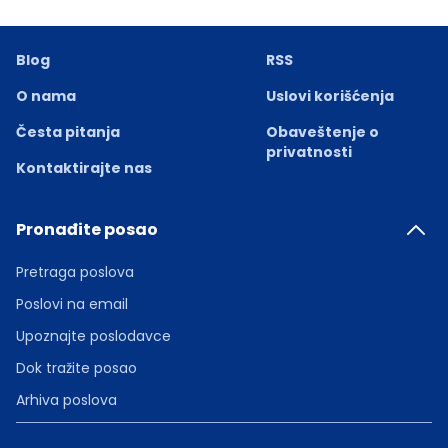
Blog
RSS
O nama
Uslovi korišćenja
Česta pitanja
Obaveštenje o
privatnosti
Kontaktirajte nas
Pronađite posao
Pretraga poslova
Poslovi na email
Upoznajte poslodavce
Dok tražite posao
Arhiva poslova