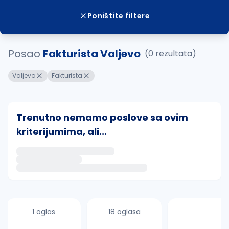
Poništite filtere
Posao
Fakturista Valjevo
(0 rezultata)
Valjevo
Fakturista
Trenutno nemamo poslove sa ovim
kriterijumima, ali...
Ako sačuvate ovu pretragu, obavestićemo vas putem 
uvajte pretragu
1 oglas
18 oglasa