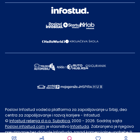
Poslovi Infostud vodeća platforma za zapošljavanje u Srbiji, deo
centra za zapošljavanje i razvoj karijere - Infostud.
©
Infostud rešenja d.o.o. Subotica
, 2000 -
2026
. Sadržaj sajta
Poslovi.infostud.com
je vlasništvo
Infostuda
. Zabranjeno je njegovo
preuzimanje bez dozvole
Infostuda
, zarad komercijalne upotrebe ili
u druge svrhe, osim za lične potrebe posetilaca sajta.
Uslovi