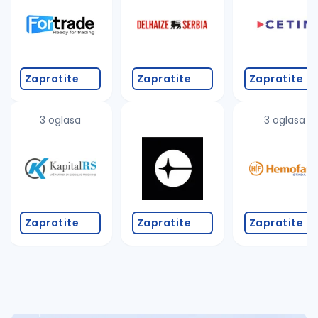
Takođe možete da:
proverite pravopisne greške (koristite č, ć, š, đ, ž,
povećajte radijus za odabrani grad
promenite odabrane filtere pretrage
Zapratite
Zapratite
Zapratite
3 oglasa
3 oglasa
Zapratite
Zapratite
Zapratite