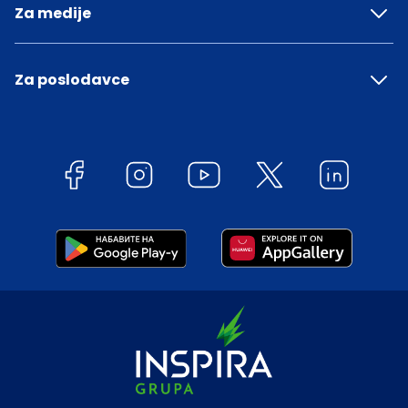
Za medije
Za poslodavce