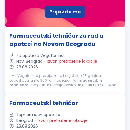
Prijavite me
Farmaceutski tehničar za rad u
apoteci na Novom Beogradu
ZU apoteka Vegafarma
Novi Beograd
-
Izvan pretražene lokacije
28.08.2026
...AU Vegafarma posluje na teritoriji Srbije 28 godina i
zapošljava preko 300 farmaceuta i
farmaceutskih
tehničara
. Zbog unapređenja poslovanja i širenja poslovne
mreže raspisujemo konkurs u apoteci na Novom Beogradu za
poziciju
farmaceutski
tehničar
...
Farmaceutski tehničar
Sopharmacy apoteka
Beograd
-
Izvan pretražene lokacije
28.08.2026