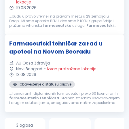
lokacije
19.08.2026
...budu u pravo vreme i na pravom mestu u 29 zemalja u
Evropi. Mi smo Apoteka BENU, deo smo PHOENIX grupe Srbija i
pružamo vrhunsku
farmaceutsku
uslugu.
Farmaceutski
tehničar
šta je u srcu ove pozicije Pružanje
farmaceutskih
usluga u apoteci Obezbeđivanje...
Farmaceutski tehničar za rad u
apoteci na Novom Beoradu
AU Oaza Zdravlja
Novi Beograd
-
Izvan pretražene lokacije
13.08.2026
Obaveštenje o statusu prijave
...licenciranih diplomiranih farmaceuta i preko 60 licenciranih
farmaceutskih
tehničara
. Stalnim stručnim usavršavanjem
i drugim edukacijama, omogućavamo našim zaposlenima
kontinuiran razvoj. Najveća snaga naše ustanove su zaposleni
koji svojom stručnošću...
3 oglasa