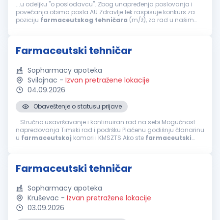
...u odeljku "o poslodavcu". Zbog unapređenja poslovanja i
povećanja obima posla AU Zdravlje lek raspisuje konkurs za
poziciju
farmaceutskog
tehničara
(m/ž), za rad u našim
apotekama u: ČAČKU, KRAGUJEVCU, BEOGRADU (ZEMUN,
PRVOMAJSKA 100), ZEMUN POLJU, NOVOM...
Farmaceutski tehničar
Sopharmacy apoteka
Svilajnac
-
Izvan pretražene lokacije
04.09.2026
Obaveštenje o statusu prijave
...Stručno usavršavanje i kontinuiran rad na sebi Mogućnost
napredovanja Timski rad i podršku Plaćenu godišnju članarinu
u
farmaceutskoj
komori i KMSZTS Ako ste
farmaceutski
tehničar
, posedujete licencu za rad, poznajete rad u MS
Office-u, volite rad u timu...
Farmaceutski tehničar
Sopharmacy apoteka
Kruševac
-
Izvan pretražene lokacije
03.09.2026