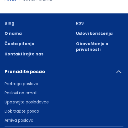
Blog
RSS
O nama
Uslovi korišćenja
Česta pitanja
Obaveštenje o
privatnosti
Kontaktirajte nas
Pronađite posao
Pretraga poslova
Poslovi na email
Upoznajte poslodavce
Dok tražite posao
Arhiva poslova