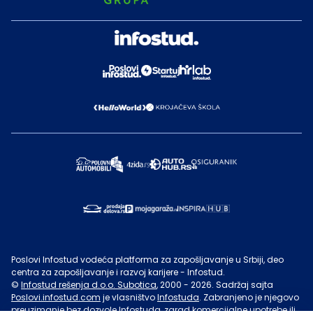
Poslovi Infostud vodeća platforma za zapošljavanje u Srbiji, deo
centra za zapošljavanje i razvoj karijere - Infostud.
©
Infostud rešenja d.o.o. Subotica
, 2000 -
2026
. Sadržaj sajta
Poslovi.infostud.com
je vlasništvo
Infostuda
. Zabranjeno je njegovo
preuzimanje bez dozvole
Infostuda
, zarad komercijalne upotrebe ili