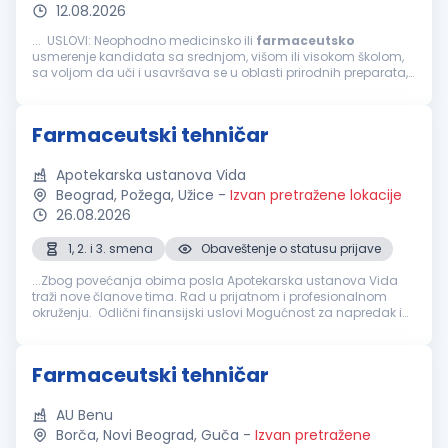
12.08.2026
... USLOVI: Neophodno medicinsko ili
farmaceutsko
usmerenje kandidata sa srednjom, višom ili visokom školom,
sa voljom da uči i usavršava se u oblasti prirodnih preparata,
zdrave ishrane, prirodne kozmetike i lekovitog bilja. Poželjni
profili...
Farmaceutski tehničar
Apotekarska ustanova Vida
Beograd, Požega, Užice
-
Izvan pretražene lokacije
26.08.2026
1, 2. i 3. smena
Obaveštenje o statusu prijave
...Zbog povećanja obima posla Apotekarska ustanova Vida
traži nove članove tima. Rad u prijatnom i profesionalnom
okruženju. Odlični finansijski uslovi Mogućnost za napredak i
stručno usavršavanje Timski rad i podršku Ukoliko ste
farmaceutski
...
Farmaceutski tehničar
AU Benu
Borča, Novi Beograd, Guča
-
Izvan pretražene