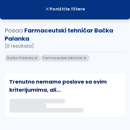
Poništite filtere
Posao
Farmaceutski tehničar Bačka
Palanka
(0 rezultata)
Bačka Palanka
Farmaceutski tehničar
Trenutno nemamo poslove sa ovim
kriterijumima, ali...
Ako sačuvate ovu pretragu, obavestićemo vas putem 