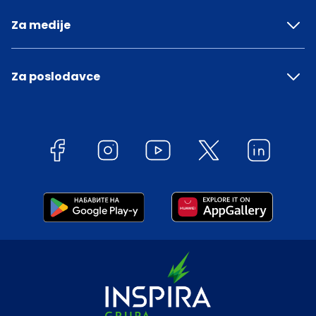
Za medije
Za poslodavce