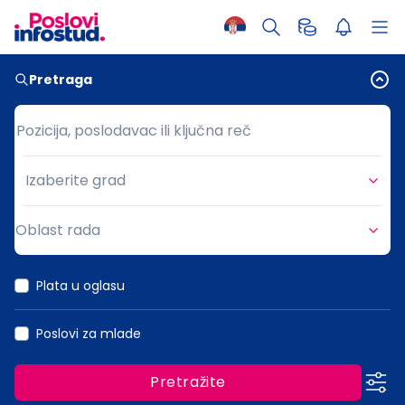
Pretraga
Pozicija, poslodavac ili ključna reč
Pozicija, poslodavac ili ključna reč
Izaberite grad
Grad
Oblast rada
Oblast rada
Plata u oglasu
Poslovi za mlade
Pretražite