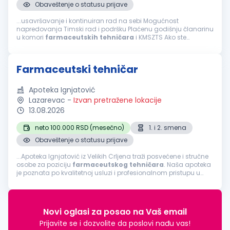
Obaveštenje o statusu prijave
...usavršavanje i kontinuiran rad na sebi Mogućnost
napredovanja Timski rad i podršku Plaćenu godišnju članarinu
u komori
farmaceutskih
tehničara
i KMSZTS Ako ste
farmaceutski
tehničar
, posedujete licencu za rad, poznajete
rad u MS Office-u, volite rad u timu...
Farmaceutski tehničar
Apoteka Ignjatović
Lazarevac
-
Izvan pretražene lokacije
13.08.2026
neto 100.000 RSD (mesečno)
1. i 2. smena
Obaveštenje o statusu prijave
...Apoteka Ignjatović iz Velikih Crljena traži posvećene i stručne
osobe za poziciju
farmaceutskog
tehničara
. Naša apoteka
je poznata po kvalitetnoj usluzi i profesionalnom pristupu u
pružanju
farmaceutskih
usluga. Ukoliko želite da radite u
dinamičnom...
Novi oglasi za posao na Vaš email
Prijavite se i dozvolite da poslovi nađu vas!