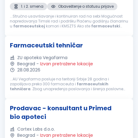
1. i 2. smena
Obaveštenje o statusu prijave
...Stručno usavršavanje i kontinuiran rad na sebi Mogućnost
napredovanja Timski rad i podršku Plaćenu godišnju članarinu
u
farmaceutskoj
komori i KMSZTS Ako ste
farmaceutski
tehničar
, posedujete licencu za rad, poznajete rad u MS
Office-u, volite rad u timu...
Farmaceutski tehničar
ZU apoteka Vegafarma
Beograd
-
Izvan pretražene lokacije
28.08.2026
...AU Vegafarma posluje na teritoriji Srbije 28 godina i
zapošljava preko 300 farmaceuta i
farmaceutskih
tehničara
. Zbog unapređenja poslovanja i širenja poslovne
mreže raspisujemo konkurs u Beogradu za poziciju
farmaceutski
tehničar
. Potrebne...
Prodavac - konsultant u Primed
bio apoteci
Cortex Labs d.o.o.
Beograd
-
Izvan pretražene lokacije