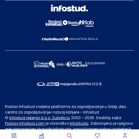
Poslovi Infostud vodeća platforma za zapošljavanje u Srbiji, deo
centra za zapošljavanje i razvoj karijere - Infostud.
©
Infostud rešenja d.o.o. Subotica
, 2000 -
2026
. Sadržaj sajta
Poslovi.infostud.com
je vlasništvo
Infostuda
. Zabranjeno je njegovo
preuzimanje bez dozvole
Infostuda
, zarad komercijalne upotrebe ili
u druge svrhe, osim za lične potrebe posetilaca sajta.
Uslovi