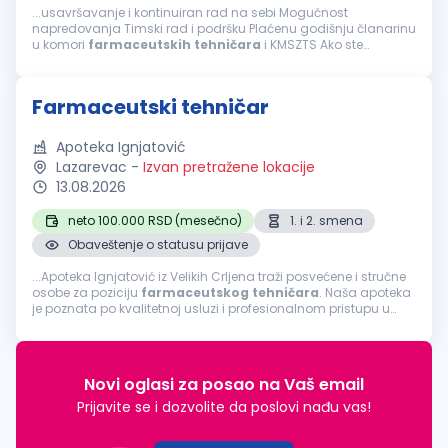
...usavršavanje i kontinuiran rad na sebi Mogućnost
napredovanja Timski rad i podršku Plaćenu godišnju članarinu
u komori
farmaceutskih
tehničara
i KMSZTS Ako ste
farmaceutski
tehničar
, posedujete licencu za rad, poznajete
rad u MS Office-u, volite rad u timu...
Farmaceutski tehničar
Apoteka Ignjatović
Lazarevac
-
Izvan pretražene lokacije
13.08.2026
neto 100.000 RSD (mesečno)
1. i 2. smena
Obaveštenje o statusu prijave
...Apoteka Ignjatović iz Velikih Crljena traži posvećene i stručne
osobe za poziciju
farmaceutskog
tehničara
. Naša apoteka
je poznata po kvalitetnoj usluzi i profesionalnom pristupu u
pružanju
farmaceutskih
usluga. Ukoliko želite da radite u
dinamičnom...
Novi oglasi za posao na Vaš email
Prijavite se i dozvolite da poslovi nađu vas!