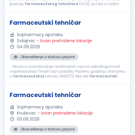
poziciju
farmaceutskog
tehničara
(m/ž), za rad u našim
apotekama u: ČAČKU, KRAGUJEVCU, BEOGRADU (ZEMUN,
PRVOMAJSKA 100), ZEMUN POLJU, NOVOM...
Farmaceutski tehničar
Sopharmacy apoteka
Svilajnac
-
Izvan pretražene lokacije
04.09.2026
Obaveštenje o statusu prijave
...Stručno usavršavanje i kontinuiran rad na sebi Mogućnost
napredovanja Timski rad i podršku Plaćenu godišnju članarinu
u
farmaceutskoj
komori i KMSZTS Ako ste
farmaceutski
tehničar
, posedujete licencu za rad, poznajete rad u MS
Office-u, volite rad u timu...
Farmaceutski tehničar
Sopharmacy apoteka
Kruševac
-
Izvan pretražene lokacije
03.09.2026
Obaveštenje o statusu prijave