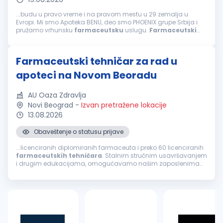
...budu u pravo vreme i na pravom mestu u 29 zemalja u
Evropi. Mi smo Apoteka BENU, deo smo PHOENIX grupe Srbija i
pružamo vrhunsku
farmaceutsku
uslugu.
Farmaceutski
tehničar
šta je u srcu ove pozicije Pružanje
farmaceutskih
usluga u apoteci Obezbeđivanje...
Farmaceutski tehničar za rad u
apoteci na Novom Beoradu
AU Oaza Zdravlja
Novi Beograd
-
Izvan pretražene lokacije
13.08.2026
Obaveštenje o statusu prijave
...licenciranih diplomiranih farmaceuta i preko 60 licenciranih
farmaceutskih
tehničara
. Stalnim stručnim usavršavanjem
i drugim edukacijama, omogućavamo našim zaposlenima
kontinuiran razvoj. Najveća snaga naše ustanove su zaposleni
koji svojom stručnošću...