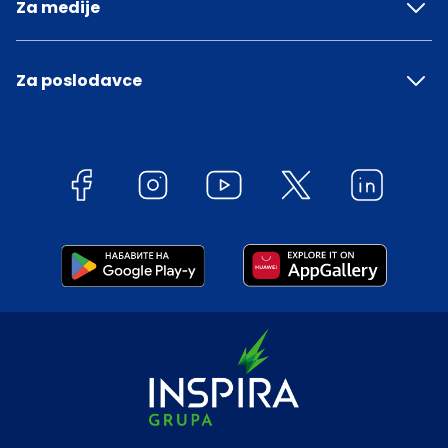
Za medije
Za poslodavce