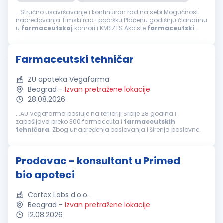
...Stručno usavršavanje i kontinuiran rad na sebi Mogućnost
napredovanja Timski rad i podršku Plaćenu godišnju članarinu
u
farmaceutskoj
komori i KMSZTS Ako ste
farmaceutski
tehničar
, posedujete licencu za rad, poznajete rad u MS
Office-u, volite rad u timu...
Farmaceutski tehničar
ZU apoteka Vegafarma
Beograd
-
Izvan pretražene lokacije
28.08.2026
...AU Vegafarma posluje na teritoriji Srbije 28 godina i
zapošljava preko 300 farmaceuta i
farmaceutskih
tehničara
. Zbog unapređenja poslovanja i širenja poslovne
mreže raspisujemo konkurs u Beogradu za poziciju
farmaceutski
tehničar
. Potrebne...
Prodavac - konsultant u Primed
bio apoteci
Cortex Labs d.o.o.
Beograd
-
Izvan pretražene lokacije
12.08.2026