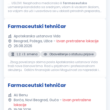
... USLOVI: Neophodno medicinsko ili
farmaceutsko
usmerenje kandidata sa srednjom, višom ili visokom školom,
sa voljom da uči i usavršava se u oblasti prirodnih preparata,
zdrave ishrane, prirodne kozmetike i lekovitog bilja. Poželjni
profili...
Farmaceutski tehničar
Apotekarska ustanova Vida
Beograd, Požega, Užice
-
Izvan pretražene lokacije
26.08.2026
1, 2. i 3. smena
Obaveštenje o statusu prijave
...Zbog povećanja obima posla Apotekarska ustanova Vida
traži nove članove tima. Rad u prijatnom i profesionalnom
okruženju. Odlični finansijski uslovi Mogućnost za napredak i
stručno usavršavanje Timski rad i podršku Ukoliko ste
farmaceutski
...
Farmaceutski tehničar
AU Benu
Borča, Novi Beograd, Guča
-
Izvan pretražene
lokacije
19.08.2026