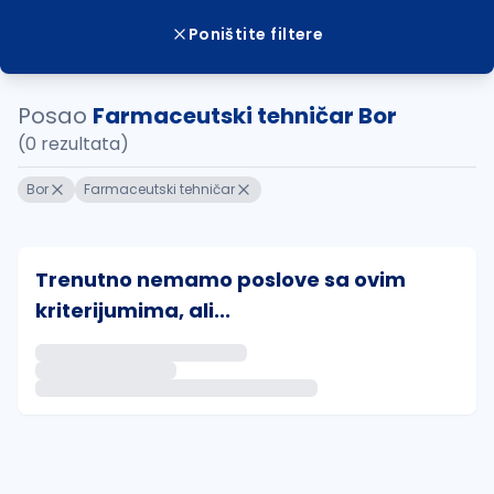
Poništite filtere
Posao
Farmaceutski tehničar Bor
(0 rezultata)
Bor
Farmaceutski tehničar
Trenutno nemamo poslove sa ovim
kriterijumima, ali...
Ako sačuvate ovu pretragu, obavestićemo vas putem 
uvajte pretragu