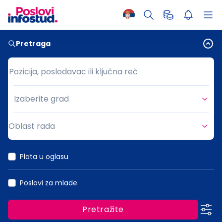
Pretraga
Pozicija, poslodavac ili ključna reč
Pozicija, poslodavac ili ključna reč
Izaberite grad
Grad
Oblast rada
Oblast rada
Plata u oglasu
Poslovi za mlade
Pretražite