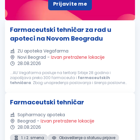
Prijavite me
Farmaceutski tehničar za rad u
apoteci na Novom Beogradu
ZU apoteka Vegafarma
Novi Beograd
-
Izvan pretražene lokacije
28.08.2026
...AU Vegafarma posluje na teritoriji Srbije 28 godina i
zapošljava preko 300 farmaceuta i
farmaceutskih
tehničara
. Zbog unapređenja poslovanja i širenja poslovne
mreže raspisujemo konkurs u apoteci na Novom Beogradu za
poziciju
farmaceutski
tehničar
...
Farmaceutski tehničar
Sopharmacy apoteka
Beograd
-
Izvan pretražene lokacije
28.08.2026
1. i 2. smena
Obaveštenje o statusu prijave