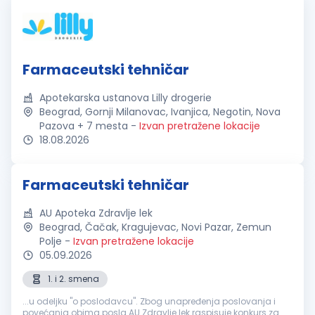
Farmaceutski tehničar
Apotekarska ustanova Lilly drogerie
Beograd, Gornji Milanovac, Ivanjica, Negotin, Nova
Pazova + 7 mesta
-
Izvan pretražene lokacije
18.08.2026
Farmaceutski tehničar
AU Apoteka Zdravlje lek
Beograd, Čačak, Kragujevac, Novi Pazar, Zemun
Polje
-
Izvan pretražene lokacije
05.09.2026
1. i 2. smena
...u odeljku "o poslodavcu". Zbog unapređenja poslovanja i
povećanja obima posla AU Zdravlje lek raspisuje konkurs za