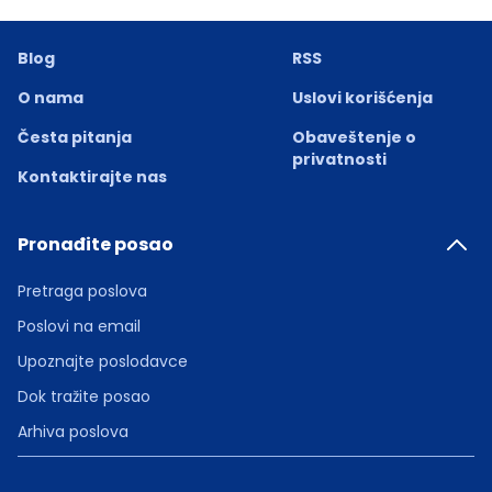
Blog
RSS
O nama
Uslovi korišćenja
Česta pitanja
Obaveštenje o
privatnosti
Kontaktirajte nas
Pronađite posao
Pretraga poslova
Poslovi na email
Upoznajte poslodavce
Dok tražite posao
Arhiva poslova