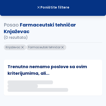
Poništite filtere
Posao
Farmaceutski tehničar
Knjaževac
(0 rezultata)
Knjaževac
Farmaceutski tehničar
Trenutno nemamo poslove sa ovim
kriterijumima, ali...
Ako sačuvate ovu pretragu, obavestićemo vas putem 