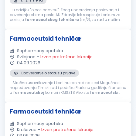
1. i 2. smena
...u odeljku "o poslodavcu". Zbog unapređenja poslovanja i
povećanja obima posla AU Zdravlje lek raspisuje konkurs za
poziciju
farmaceutskog
tehničara
(m/ž), za rad u našim
apotekama u: ČAČKU, KRAGUJEVCU, BEOGRADU (ZEMUN,
PRVOMAJSKA 100), ZEMUN POLJU, NOVOM...
Farmaceutski tehničar
Sopharmacy apoteka
Svilajnac
-
Izvan pretražene lokacije
04.09.2026
Obaveštenje o statusu prijave
...Stručno usavršavanje i kontinuiran rad na sebi Mogućnost
napredovanja Timski rad i podršku Plaćenu godišnju članarinu
u
farmaceutskoj
komori i KMSZTS Ako ste
farmaceutski
tehničar
, posedujete licencu za rad, poznajete rad u MS
Office-u, volite rad u timu...
Farmaceutski tehničar
Sopharmacy apoteka
Kruševac
-
Izvan pretražene lokacije
03.09.2026