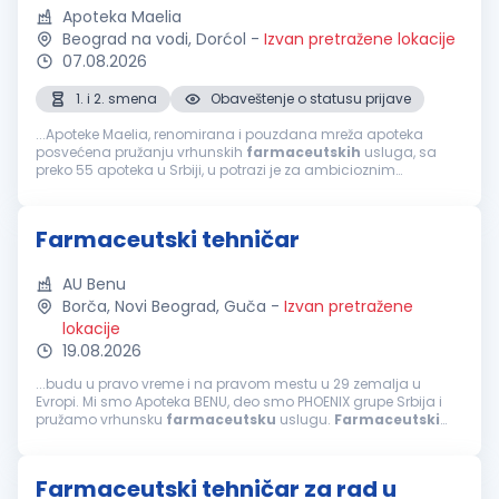
Apoteka Maelia
Beograd na vodi, Dorćol
-
Izvan pretražene lokacije
07.08.2026
1. i 2. smena
Obaveštenje o statusu prijave
...Apoteke Maelia, renomirana i pouzdana mreža apoteka
posvećena pružanju vrhunskih
farmaceutskih
usluga, sa
preko 55 apoteka u Srbiji, u potrazi je za ambicioznim
farmaceutskim
tehničarima
za rad u našim apotekama u
navedenim gradovima. Pridružite...
Farmaceutski tehničar
AU Benu
Borča, Novi Beograd, Guča
-
Izvan pretražene
lokacije
19.08.2026
...budu u pravo vreme i na pravom mestu u 29 zemalja u
Evropi. Mi smo Apoteka BENU, deo smo PHOENIX grupe Srbija i
pružamo vrhunsku
farmaceutsku
uslugu.
Farmaceutski
tehničar
šta je u srcu ove pozicije Pružanje
farmaceutskih
usluga u apoteci Obezbeđivanje...
Farmaceutski tehničar za rad u