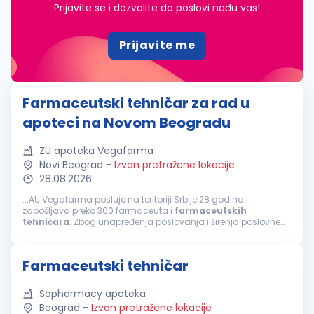
Prijavite se i dozvolite da poslovi nađu vas!
Prijavite me
Farmaceutski tehničar za rad u
apoteci na Novom Beogradu
ZU apoteka Vegafarma
Novi Beograd
-
Izvan pretražene lokacije
28.08.2026
...AU Vegafarma posluje na teritoriji Srbije 28 godina i
zapošljava preko 300 farmaceuta i
farmaceutskih
tehničara
. Zbog unapređenja poslovanja i širenja poslovne
mreže raspisujemo konkurs u apoteci na Novom Beogradu za
poziciju
farmaceutski
tehničar
...
Farmaceutski tehničar
Sopharmacy apoteka
Beograd
-
Izvan pretražene lokacije