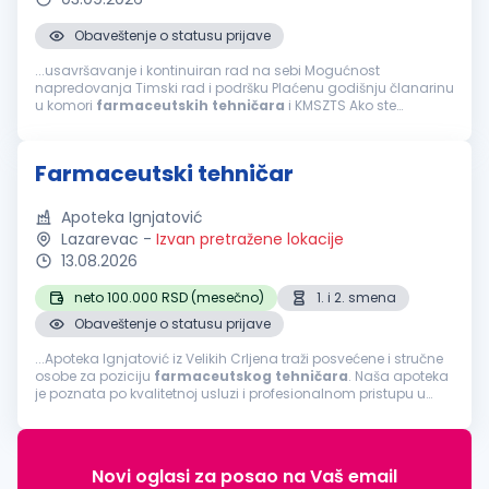
Obaveštenje o statusu prijave
...usavršavanje i kontinuiran rad na sebi Mogućnost
napredovanja Timski rad i podršku Plaćenu godišnju članarinu
u komori
farmaceutskih
tehničara
i KMSZTS Ako ste
farmaceutski
tehničar
, posedujete licencu za rad, poznajete
rad u MS Office-u, volite rad u timu...
Farmaceutski tehničar
Apoteka Ignjatović
Lazarevac
-
Izvan pretražene lokacije
13.08.2026
neto 100.000 RSD (mesečno)
1. i 2. smena
Obaveštenje o statusu prijave
...Apoteka Ignjatović iz Velikih Crljena traži posvećene i stručne
osobe za poziciju
farmaceutskog
tehničara
. Naša apoteka
je poznata po kvalitetnoj usluzi i profesionalnom pristupu u
pružanju
farmaceutskih
usluga. Ukoliko želite da radite u
dinamičnom...
Novi oglasi za posao na Vaš email