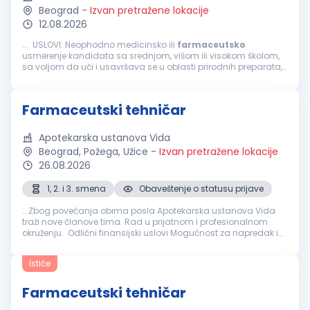
Beograd
-
Izvan pretražene lokacije
12.08.2026
... USLOVI: Neophodno medicinsko ili
farmaceutsko
usmerenje kandidata sa srednjom, višom ili visokom školom,
sa voljom da uči i usavršava se u oblasti prirodnih preparata,
zdrave ishrane, prirodne kozmetike i lekovitog bilja. Poželjni
profili...
Farmaceutski tehničar
Apotekarska ustanova Vida
Beograd, Požega, Užice
-
Izvan pretražene lokacije
26.08.2026
1, 2. i 3. smena
Obaveštenje o statusu prijave
...Zbog povećanja obima posla Apotekarska ustanova Vida
traži nove članove tima. Rad u prijatnom i profesionalnom
okruženju. Odlični finansijski uslovi Mogućnost za napredak i
stručno usavršavanje Timski rad i podršku Ukoliko ste
farmaceutski
...
Ističe
Farmaceutski tehničar