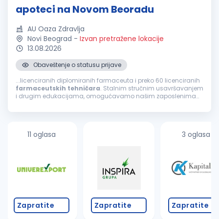
apoteci na Novom Beoradu
AU Oaza Zdravlja
Novi Beograd
-
Izvan pretražene lokacije
13.08.2026
Obaveštenje o statusu prijave
...licenciranih diplomiranih farmaceuta i preko 60 licenciranih
farmaceutskih
tehničara
. Stalnim stručnim usavršavanjem
i drugim edukacijama, omogućavamo našim zaposlenima
kontinuiran razvoj. Najveća snaga naše ustanove su zaposleni
koji svojom stručnošću...
11 oglasa
3 oglasa
Zapratite
Zapratite
Zapratite