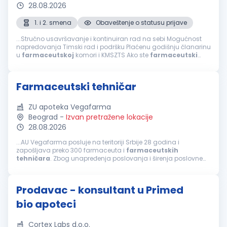
28.08.2026
1. i 2. smena
Obaveštenje o statusu prijave
...Stručno usavršavanje i kontinuiran rad na sebi Mogućnost
napredovanja Timski rad i podršku Plaćenu godišnju članarinu
u
farmaceutskoj
komori i KMSZTS Ako ste
farmaceutski
tehničar
, posedujete licencu za rad, poznajete rad u MS
Office-u, volite rad u timu...
Farmaceutski tehničar
ZU apoteka Vegafarma
Beograd
-
Izvan pretražene lokacije
28.08.2026
...AU Vegafarma posluje na teritoriji Srbije 28 godina i
zapošljava preko 300 farmaceuta i
farmaceutskih
tehničara
. Zbog unapređenja poslovanja i širenja poslovne
mreže raspisujemo konkurs u Beogradu za poziciju
farmaceutski
tehničar
. Potrebne...
Prodavac - konsultant u Primed
bio apoteci
Cortex Labs d.o.o.