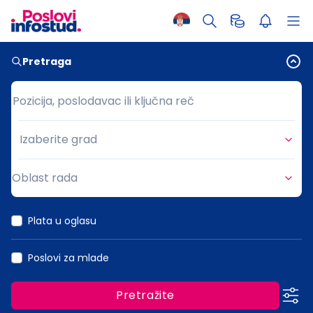
Pretraga
Pozicija, poslodavac ili ključna reč
Pozicija, poslodavac ili ključna reč
Izaberite grad
Grad
Oblast rada
Oblast rada
Plata u oglasu
Poslovi za mlade
Pretražite