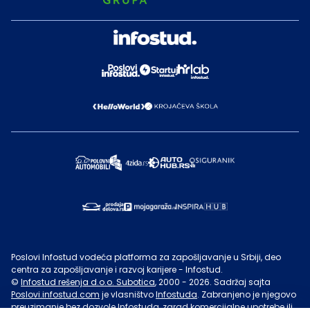
Poslovi Infostud vodeća platforma za zapošljavanje u Srbiji, deo
centra za zapošljavanje i razvoj karijere - Infostud.
©
Infostud rešenja d.o.o. Subotica
, 2000 -
2026
. Sadržaj sajta
Poslovi.infostud.com
je vlasništvo
Infostuda
. Zabranjeno je njegovo
preuzimanje bez dozvole
Infostuda
, zarad komercijalne upotrebe ili