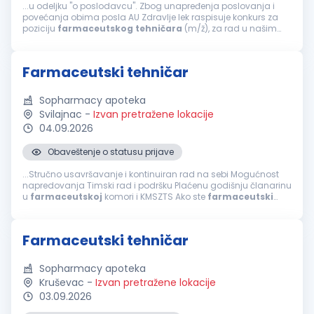
...u odeljku "o poslodavcu". Zbog unapređenja poslovanja i
povećanja obima posla AU Zdravlje lek raspisuje konkurs za
poziciju
farmaceutskog
tehničara
(m/ž), za rad u našim
apotekama u: ČAČKU, KRAGUJEVCU, BEOGRADU (ZEMUN,
PRVOMAJSKA 100), ZEMUN POLJU, NOVOM...
Farmaceutski tehničar
Sopharmacy apoteka
Svilajnac
-
Izvan pretražene lokacije
04.09.2026
Obaveštenje o statusu prijave
...Stručno usavršavanje i kontinuiran rad na sebi Mogućnost
napredovanja Timski rad i podršku Plaćenu godišnju članarinu
u
farmaceutskoj
komori i KMSZTS Ako ste
farmaceutski
tehničar
, posedujete licencu za rad, poznajete rad u MS
Office-u, volite rad u timu...
Farmaceutski tehničar
Sopharmacy apoteka
Kruševac
-
Izvan pretražene lokacije
03.09.2026