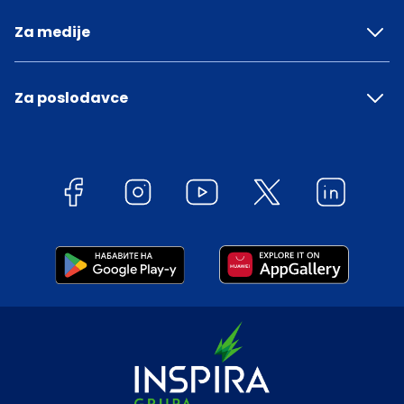
Za medije
Za poslodavce