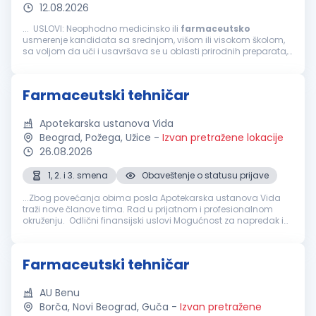
12.08.2026
... USLOVI: Neophodno medicinsko ili
farmaceutsko
usmerenje kandidata sa srednjom, višom ili visokom školom,
sa voljom da uči i usavršava se u oblasti prirodnih preparata,
zdrave ishrane, prirodne kozmetike i lekovitog bilja. Poželjni
profili...
Farmaceutski tehničar
Apotekarska ustanova Vida
Beograd, Požega, Užice
-
Izvan pretražene lokacije
26.08.2026
1, 2. i 3. smena
Obaveštenje o statusu prijave
...Zbog povećanja obima posla Apotekarska ustanova Vida
traži nove članove tima. Rad u prijatnom i profesionalnom
okruženju. Odlični finansijski uslovi Mogućnost za napredak i
stručno usavršavanje Timski rad i podršku Ukoliko ste
farmaceutski
...
Farmaceutski tehničar
AU Benu
Borča, Novi Beograd, Guča
-
Izvan pretražene