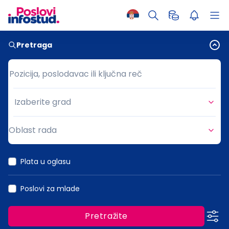
Pretraga
Pozicija, poslodavac ili ključna reč
Pozicija, poslodavac ili ključna reč
Izaberite grad
Grad
Oblast rada
Oblast rada
Plata u oglasu
Poslovi za mlade
Pretražite