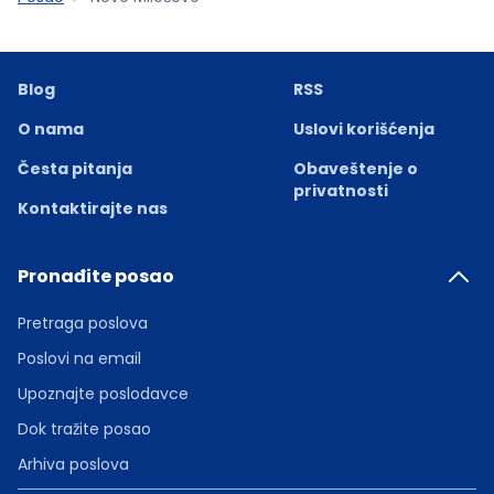
Blog
RSS
O nama
Uslovi korišćenja
Česta pitanja
Obaveštenje o
privatnosti
Kontaktirajte nas
Pronađite posao
Pretraga poslova
Poslovi na email
Upoznajte poslodavce
Dok tražite posao
Arhiva poslova