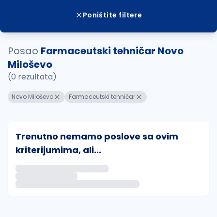
Poništite filtere
Posao
Farmaceutski tehničar Novo
Miloševo
(0 rezultata)
Novo Miloševo
Farmaceutski tehničar
Trenutno nemamo poslove sa ovim
kriterijumima, ali...
Ako sačuvate ovu pretragu, obavestićemo vas putem 