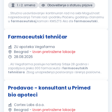
1. i 2. smena
Obaveštenje o statusu prijave
...Stručno usavršavanje i kontinuiran rad na sebi Mogućnost
napredovanja Timski rad i podršku Plaćenu godišnju članarinu
u
farmaceutskoj
komori i KMSZTS Ako ste
farmaceutski
tehničar
, posedujete licencu za rad, poznajete rad u MS
Office-u, volite rad u timu...
Farmaceutski tehničar
ZU apoteka Vegafarma
Beograd
-
Izvan pretražene lokacije
28.08.2026
...AU Vegafarma posluje na teritoriji Srbije 28 godina i
zapošljava preko 300 farmaceuta i
farmaceutskih
tehničara
. Zbog unapređenja poslovanja i širenja poslovne
mreže raspisujemo konkurs u Beogradu za poziciju
farmaceutski
tehničar
. Potrebne...
Prodavac - konsultant u Primed
bio apoteci
Cortex Labs d.o.o.
Beograd
-
Izvan pretražene lokacije