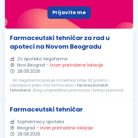
Prijavite me
Farmaceutski tehničar za rad u
apoteci na Novom Beogradu
ZU apoteka Vegafarma
Novi Beograd
-
Izvan pretražene lokacije
28.08.2026
...AU Vegafarma posluje na teritoriji Srbije 28 godina i
zapošljava preko 300 farmaceuta i
farmaceutskih
tehničara
. Zbog unapređenja poslovanja i širenja poslovne
mreže raspisujemo konkurs u apoteci na Novom Beogradu za
poziciju
farmaceutski
tehničar
...
Farmaceutski tehničar
Sopharmacy apoteka
Beograd
-
Izvan pretražene lokacije
28.08.2026