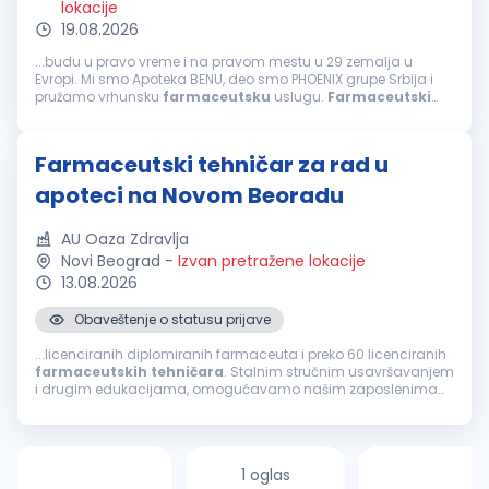
lokacije
19.08.2026
...budu u pravo vreme i na pravom mestu u 29 zemalja u
Evropi. Mi smo Apoteka BENU, deo smo PHOENIX grupe Srbija i
pružamo vrhunsku
farmaceutsku
uslugu.
Farmaceutski
tehničar
šta je u srcu ove pozicije Pružanje
farmaceutskih
usluga u apoteci Obezbeđivanje...
Farmaceutski tehničar za rad u
apoteci na Novom Beoradu
AU Oaza Zdravlja
Novi Beograd
-
Izvan pretražene lokacije
13.08.2026
Obaveštenje o statusu prijave
...licenciranih diplomiranih farmaceuta i preko 60 licenciranih
farmaceutskih
tehničara
. Stalnim stručnim usavršavanjem
i drugim edukacijama, omogućavamo našim zaposlenima
kontinuiran razvoj. Najveća snaga naše ustanove su zaposleni
koji svojom stručnošću...
1 oglas