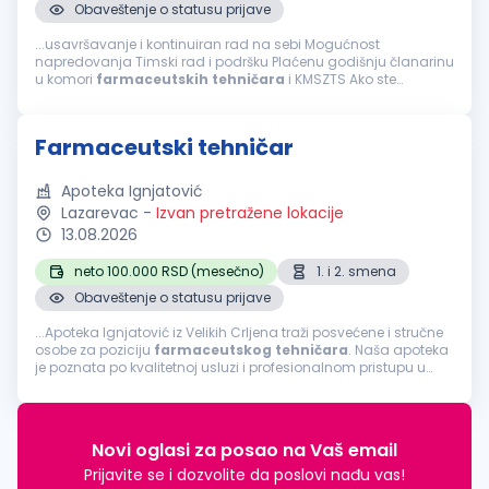
Obaveštenje o statusu prijave
...usavršavanje i kontinuiran rad na sebi Mogućnost
napredovanja Timski rad i podršku Plaćenu godišnju članarinu
u komori
farmaceutskih
tehničara
i KMSZTS Ako ste
farmaceutski
tehničar
, posedujete licencu za rad, poznajete
rad u MS Office-u, volite rad u timu...
Farmaceutski tehničar
Apoteka Ignjatović
Lazarevac
-
Izvan pretražene lokacije
13.08.2026
neto 100.000 RSD (mesečno)
1. i 2. smena
Obaveštenje o statusu prijave
...Apoteka Ignjatović iz Velikih Crljena traži posvećene i stručne
osobe za poziciju
farmaceutskog
tehničara
. Naša apoteka
je poznata po kvalitetnoj usluzi i profesionalnom pristupu u
pružanju
farmaceutskih
usluga. Ukoliko želite da radite u
dinamičnom...
Novi oglasi za posao na Vaš email
Prijavite se i dozvolite da poslovi nađu vas!