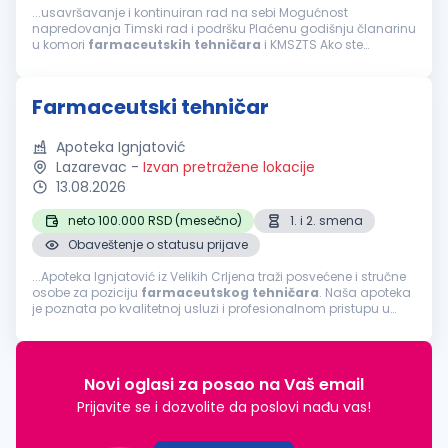
...usavršavanje i kontinuiran rad na sebi Mogućnost
napredovanja Timski rad i podršku Plaćenu godišnju članarinu
u komori
farmaceutskih
tehničara
i KMSZTS Ako ste
farmaceutski
tehničar
, posedujete licencu za rad, poznajete
rad u MS Office-u, volite rad u timu...
Farmaceutski tehničar
Apoteka Ignjatović
Lazarevac
-
Izvan pretražene lokacije
13.08.2026
neto 100.000 RSD (mesečno)
1. i 2. smena
Obaveštenje o statusu prijave
...Apoteka Ignjatović iz Velikih Crljena traži posvećene i stručne
osobe za poziciju
farmaceutskog
tehničara
. Naša apoteka
je poznata po kvalitetnoj usluzi i profesionalnom pristupu u
pružanju
farmaceutskih
usluga. Ukoliko želite da radite u
dinamičnom...
Novi oglasi za posao na Vaš email
Prijavite se i dozvolite da poslovi nađu vas!