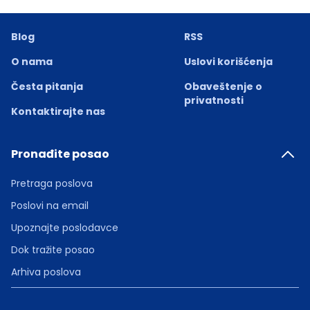
Blog
RSS
O nama
Uslovi korišćenja
Česta pitanja
Obaveštenje o
privatnosti
Kontaktirajte nas
Pronađite posao
Pretraga poslova
Poslovi na email
Upoznajte poslodavce
Dok tražite posao
Arhiva poslova