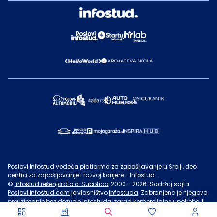
Poslovi Infostud vodeća platforma za zapošljavanje u Srbiji, deo
centra za zapošljavanje i razvoj karijere - Infostud.
©
Infostud rešenja d.o.o. Subotica
, 2000 -
2026
. Sadržaj sajta
Poslovi.infostud.com
je vlasništvo
Infostuda
. Zabranjeno je njegovo
preuzimanje bez dozvole
Infostuda
, zarad komercijalne upotrebe ili
u druge svrhe, osim za lične potrebe posetilaca sajta.
Uslovi