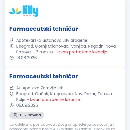
Farmaceutski tehničar
Apotekarska ustanova Lilly drogerie
Beograd, Gornji Milanovac, Ivanjica, Negotin, Nova
Pazova + 7 mesta
-
Izvan pretražene lokacije
18.08.2026
Farmaceutski tehničar
AU Apoteka Zdravlje lek
Beograd, Čačak, Kragujevac, Novi Pazar, Zemun
Polje
-
Izvan pretražene lokacije
05.09.2026
1. i 2. smena
...u odeljku "o poslodavcu". Zbog unapređenja poslovanja i
povećanja obima posla AU Zdravlje lek raspisuje konkurs za