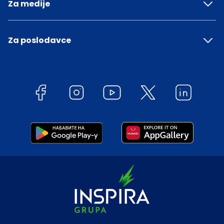
Za medije
Za poslodavce