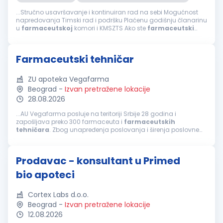
...Stručno usavršavanje i kontinuiran rad na sebi Mogućnost
napredovanja Timski rad i podršku Plaćenu godišnju članarinu
u
farmaceutskoj
komori i KMSZTS Ako ste
farmaceutski
tehničar
, posedujete licencu za rad, poznajete rad u MS
Office-u, volite rad u timu...
Farmaceutski tehničar
ZU apoteka Vegafarma
Beograd
-
Izvan pretražene lokacije
28.08.2026
...AU Vegafarma posluje na teritoriji Srbije 28 godina i
zapošljava preko 300 farmaceuta i
farmaceutskih
tehničara
. Zbog unapređenja poslovanja i širenja poslovne
mreže raspisujemo konkurs u Beogradu za poziciju
farmaceutski
tehničar
. Potrebne...
Prodavac - konsultant u Primed
bio apoteci
Cortex Labs d.o.o.
Beograd
-
Izvan pretražene lokacije
12.08.2026