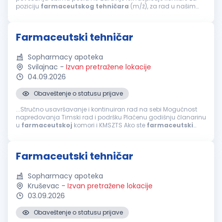
poziciju
farmaceutskog
tehničara
(m/ž), za rad u našim
apotekama u: ČAČKU, KRAGUJEVCU, BEOGRADU (ZEMUN,
PRVOMAJSKA 100), ZEMUN POLJU, NOVOM...
Farmaceutski tehničar
Sopharmacy apoteka
Svilajnac
-
Izvan pretražene lokacije
04.09.2026
Obaveštenje o statusu prijave
...Stručno usavršavanje i kontinuiran rad na sebi Mogućnost
napredovanja Timski rad i podršku Plaćenu godišnju članarinu
u
farmaceutskoj
komori i KMSZTS Ako ste
farmaceutski
tehničar
, posedujete licencu za rad, poznajete rad u MS
Office-u, volite rad u timu...
Farmaceutski tehničar
Sopharmacy apoteka
Kruševac
-
Izvan pretražene lokacije
03.09.2026
Obaveštenje o statusu prijave