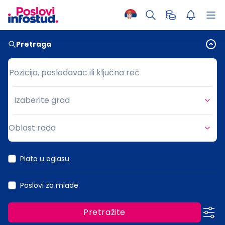
Pretraga
Pozicija, poslodavac ili ključna reč
Pozicija, poslodavac ili ključna reč
Izaberite grad
Grad
Oblast rada
Oblast rada
Plata u oglasu
Poslovi za mlade
Pretražite