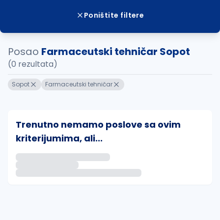
Poništite filtere
Posao
Farmaceutski tehničar Sopot
(0 rezultata)
Sopot
Farmaceutski tehničar
Trenutno nemamo poslove sa ovim
kriterijumima, ali...
Ako sačuvate ovu pretragu, obavestićemo vas putem 
uvajte pretragu