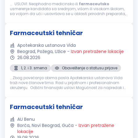
... USLOVI: Neophodno medicinsko ili
farmaceutsko
usmerenje kandidata sa srednjom, višom ili visokom školom,
sa voljom da uči i usavršava se u oblasti prirodnih preparata,
zdrave ishrane, prirodne kozmetike i lekovitog bilja. Poželjni
profili...
Farmaceutski tehničar
Apotekarska ustanova Vida
Beograd, Požega, Užice
-
Izvan pretražene lokacije
26.08.2026
1, 2. i 3. smena
Obaveštenje o statusu prijave
...Zbog povećanja obima posla Apotekarska ustanova Vida
traži nove članove tima. Rad u prijatnom i profesionalnom
okruženju. Odlični finansijski uslovi Mogućnost za napredak i
stručno usavršavanje Timski rad i podršku Ukoliko ste
farmaceutski
...
Farmaceutski tehničar
AU Benu
Borča, Novi Beograd, Guča
-
Izvan pretražene
lokacije
19.08.2026