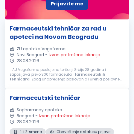
Prijavite me
Farmaceutski tehničar za rad u
apoteci na Novom Beogradu
ZU apoteka Vegafarma
Novi Beograd
-
Izvan pretražene lokacije
28.08.2026
...AU Vegafarma posluje na teritoriji Srbije 28 godina i
zapošljava preko 300 farmaceuta i
farmaceutskih
tehničara
. Zbog unapređenja poslovanja i širenja poslovne
mreže raspisujemo konkurs u apoteci na Novom Beogradu za
poziciju
farmaceutski
tehničar
...
Farmaceutski tehničar
Sopharmacy apoteka
Beograd
-
Izvan pretražene lokacije
28.08.2026
1. i 2. smena
Obaveštenje o statusu prijave