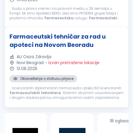
...budu u pravo vreme i na pravom mestu u 29 zemalja u
Evropi. Mi smo Apoteka BENU, deo smo PHOENIX grupe Srbija i
pružamo vrhunsku
farmaceutsku
uslugu.
Farmaceutski
tehničar
šta je u srcu ove pozicije Pružanje
farmaceutskih
usluga u apoteci Obezbeđivanje...
Farmaceutski tehničar za rad u
apoteci na Novom Beoradu
AU Oaza Zdravlja
Novi Beograd
-
Izvan pretražene lokacije
13.08.2026
Obaveštenje o statusu prijave
...licenciranih diplomiranih farmaceuta i preko 60 licenciranih
farmaceutskih
tehničara
. Stalnim stručnim usavršavanjem
i drugim edukacijama, omogućavamo našim zaposlenima
kontinuiran razvoj. Najveća snaga naše ustanove su zaposleni
koji svojom stručnošću...
18 oglasa