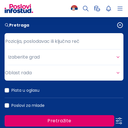
Pretraga
Pozicija, poslodavac ili ključna reč
Pozicija, poslodavac ili ključna reč
Izaberite grad
Grad
Oblast rada
Oblast rada
Plata u oglasu
Poslovi za mlade
Pretražite