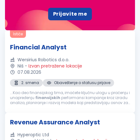
Prijavite me
Ističe
Financial Analyst
Wersirius Robotics d.o.o.
Niš
-
Izvan pretražene lokacije
07.08.2026
2. smena
Obaveštenje o statusu prijave
...Kao deo finansijskog tima, imaćete ključnu ulogu u praćenju i
unapređenju
finansijskih
performansi kompanije kroz izradu
analiza, planiranje i razvoj modela koji predstavljaju osnov za
kvalitetno poslovno odlučivanje. Tražimo kandidata sa
izraženim...
Revenue Assurance Analyst
Hyperoptic Ltd