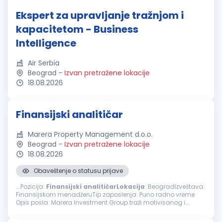
Ekspert za upravljanje tražnjom i
kapacitetom - Business
Intelligence
Air Serbia
Beograd
-
Izvan pretražene lokacije
18.08.2026
Finansijski analitičar
Marera Property Management d.o.o.
Beograd
-
Izvan pretražene lokacije
18.08.2026
Obaveštenje o statusu prijave
...Pozicija:
Finansijski
analitičarLokacija
: BeogradIzveštava:
Finansijskom menadžeruTip zaposlenja: Puno radno vreme
Opis posla: Marera Investment Group traži motivisanog i
analitički orijentisanog Finansijskog
analitičara
sa najmanje
dve godine...