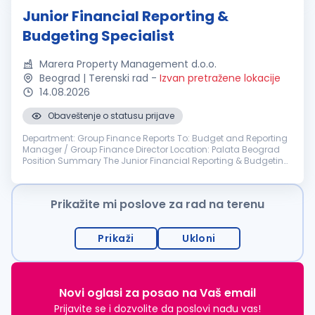
Junior Financial Reporting &
Budgeting Specialist
Marera Property Management d.o.o.
Beograd | Terenski rad
-
Izvan pretražene lokacije
14.08.2026
Obaveštenje o statusu prijave
Department: Group Finance Reports To: Budget and Reporting
Manager / Group Finance Director Location: Palata Beograd
Position Summary The Junior Financial Reporting & Budgeting
Specialist supports group-wide budgeting, financial reporting,
consolidat...
Prikažite mi poslove za rad na terenu
Prikaži
Ukloni
Novi oglasi za posao na Vaš email
Prijavite se i dozvolite da poslovi nađu vas!