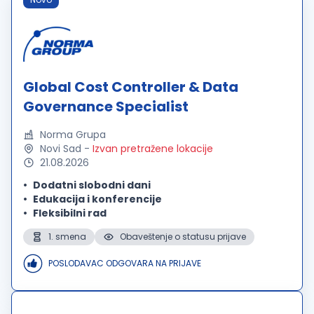
Global Cost Controller & Data
Governance Specialist
Norma Grupa
Novi Sad
-
Izvan pretražene lokacije
21.08.2026
Dodatni slobodni dani
Edukacija i konferencije
Fleksibilni rad
1. smena
Obaveštenje o statusu prijave
POSLODAVAC ODGOVARA NA PRIJAVE