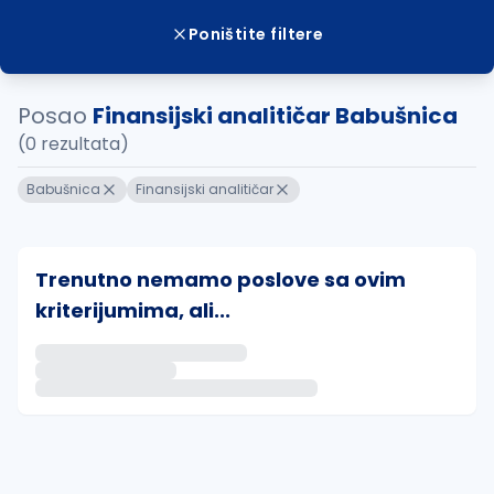
Poništite filtere
Posao
Finansijski analitičar Babušnica
(0 rezultata)
Babušnica
Finansijski analitičar
Trenutno nemamo poslove sa ovim
kriterijumima, ali...
Ako sačuvate ovu pretragu, obavestićemo vas putem 
uvajte pretragu