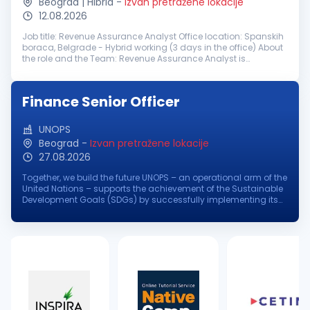
Beograd | Hibrid
-
Izvan pretražene lokacije
12.08.2026
Job title: Revenue Assurance Analyst Office location: Spanskih
boraca, Belgrade - Hybrid working (3 days in the office) About
the role and the Team: Revenue Assurance Analyst is
responsible for protecting company revenue by identifying
and mitigating...
Finance Senior Officer
UNOPS
Beograd
-
Izvan pretražene lokacije
27.08.2026
Together, we build the future UNOPS – an operational arm of the
United Nations – supports the achievement of the Sustainable
Development Goals (SDGs) by successfully implementing its
partners' peacebuilding, humanitarian, and development
projects aro...