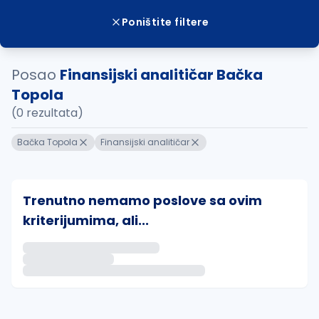
Poništite filtere
Posao
Finansijski analitičar Bačka
Topola
(0 rezultata)
Bačka Topola
Finansijski analitičar
Trenutno nemamo poslove sa ovim
kriterijumima, ali...
Ako sačuvate ovu pretragu, obavestićemo vas putem 