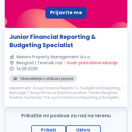
Prijavite me
Junior Financial Reporting &
Budgeting Specialist
Marera Property Management d.o.o.
Beograd | Terenski rad
-
Izvan pretražene lokacije
14.08.2026
Obaveštenje o statusu prijave
Department: Group Finance Reports To: Budget and Reporting
Manager / Group Finance Director Location: Palata Beograd
Position Summary The Junior Financial Reporting & Budgeting
Specialist supports group-wide budgeting, financial reporting,
consolidat...
Prikažite mi poslove za rad na terenu
Prikaži
Ukloni