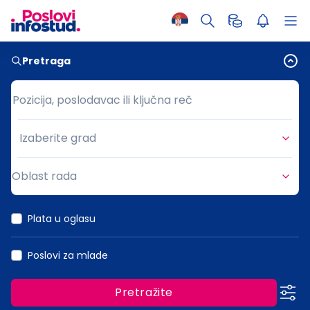
Pretraga
Pozicija, poslodavac ili ključna reč
Pozicija, poslodavac ili ključna reč
Izaberite grad
Grad
Oblast rada
Oblast rada
Plata u oglasu
Poslovi za mlade
Pretražite