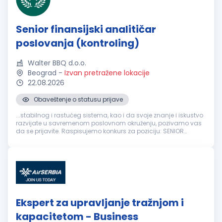
Senior finansijski analitičar
poslovanja (kontroling)
Walter BBQ d.o.o.
Beograd
-
Izvan pretražene lokacije
22.08.2026
Obaveštenje o statusu prijave
...stabilnog i rastućeg sistema, kao i da svoje znanje i iskustvo
razvijate u savremenom poslovnom okruženju, pozivamo vas
da se prijavite. Raspisujemo konkurs za poziciju: SENIOR
FINANSIJSKI
ANALITIČAR
POSLOVANJA Opis poslova: Analiza i
praćenje poslovnih...
Ekspert za upravljanje tražnjom i
kapacitetom - Business