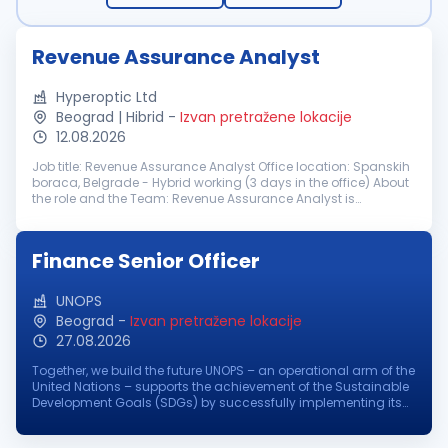
Revenue Assurance Analyst
Hyperoptic Ltd
Beograd | Hibrid
-
Izvan pretražene lokacije
12.08.2026
Job title: Revenue Assurance Analyst Office location: Spanskih
boraca, Belgrade - Hybrid working (3 days in the office) About
the role and the Team: Revenue Assurance Analyst is
responsible for protecting company revenue by identifying
and mitigating...
Finance Senior Officer
UNOPS
Beograd
-
Izvan pretražene lokacije
27.08.2026
Together, we build the future UNOPS – an operational arm of the
United Nations – supports the achievement of the Sustainable
Development Goals (SDGs) by successfully implementing its
partners' peacebuilding, humanitarian, and development
projects aro...