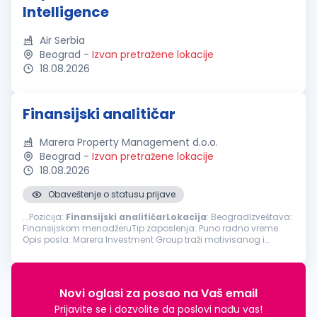
Intelligence
Air Serbia
Beograd
-
Izvan pretražene lokacije
18.08.2026
Finansijski analitičar
Marera Property Management d.o.o.
Beograd
-
Izvan pretražene lokacije
18.08.2026
Obaveštenje o statusu prijave
...Pozicija:
Finansijski
analitičarLokacija
: BeogradIzveštava:
Finansijskom menadžeruTip zaposlenja: Puno radno vreme
Opis posla: Marera Investment Group traži motivisanog i
analitički orijentisanog Finansijskog
analitičara
sa najmanje
dve godine...
Novi oglasi za posao na Vaš email
Prijavite se i dozvolite da poslovi nađu vas!