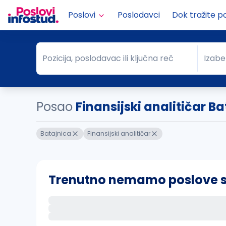
Poslovi
Poslodavci
Dok tražite p
Pozicija, poslodavac ili ključna reč
Izabe
Pozicija, poslodavac ili ključna reč
Grad
Posao
Finansijski analitičar B
Batajnica
Finansijski analitičar
Trenutno nemamo poslove sa 
Ako sačuvate ovu pretragu, obavestićemo va