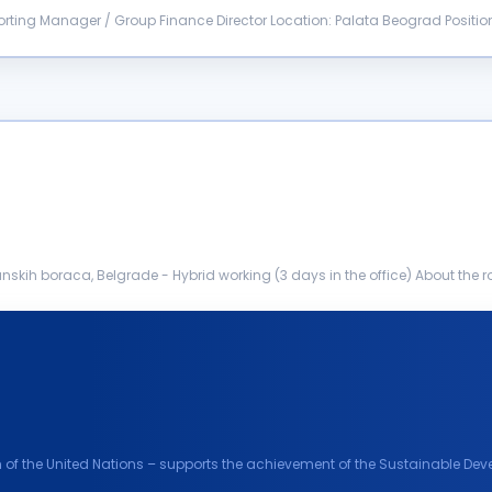
rting Manager / Group Finance Director Location: Palata Beograd Positi
rting, consolidat...
anskih boraca, Belgrade - Hybrid working (3 days in the office) About the
ng and mitigating...
m of the United Nations – supports the achievement of the Sustainable D
projects aro...