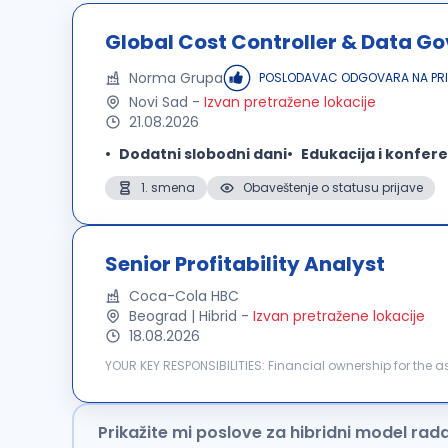
Global Cost Controller & Data G
Norma Grupa
POSLODAVAC ODGOVARA NA PRI
Novi Sad
-
Izvan pretražene lokacije
21.08.2026
Dodatni slobodni dani
Edukacija i konfere
1. smena
Obaveštenje o statusu prijave
Senior Profitability Analyst
Coca-Cola HBC
Beograd | Hibrid
-
Izvan pretražene lokacije
18.08.2026
YOUR KEY RESPONSIBILITIES: Financial ownership for the assigned category or channel in line with the operating model and internal governance. Business
partnering and proactive collaboration with commercial 
Prikažite mi poslove za hibridni model rad