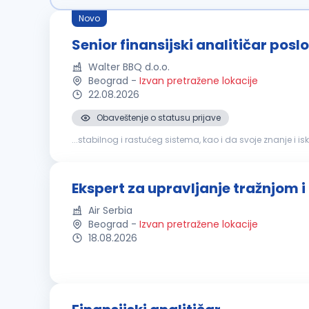
Novo
Senior finansijski analitičar posl
Walter BBQ d.o.o.
Beograd
-
Izvan pretražene lokacije
22.08.2026
Obaveštenje o statusu prijave
...stabilnog i rastućeg sistema, kao i da svoje znanje 
konkurs za poziciju: SENIOR
FINANSIJSKI
ANALITIČAR
Ekspert za upravljanje tražnjom i
Air Serbia
Beograd
-
Izvan pretražene lokacije
18.08.2026