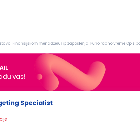
štava: Finansijskom menadžeruTip zaposlenja: Puno radno vreme Opis pos
anje dve godine...
AIL
nađu vas!
geting Specialist
cije