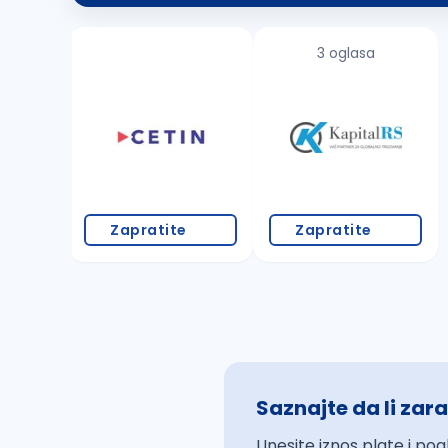
3 oglasa
Zapratite
Zapratite
Saznajte da li zara
Unesite iznos plate i pog