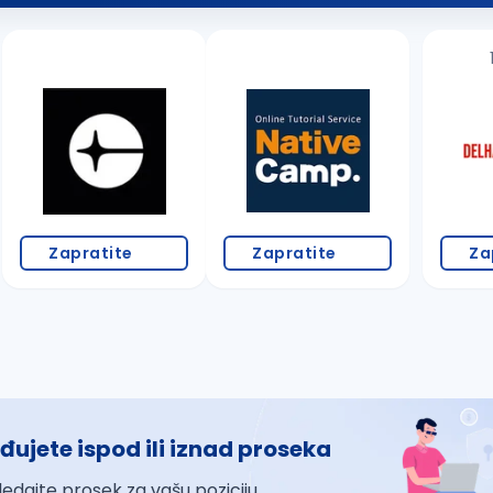
Zapratite
Zapratite
Za
đujete ispod ili iznad proseka
ledajte prosek za vašu poziciju