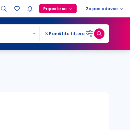
Prijavite se
Za poslodavce
Poništite filtere