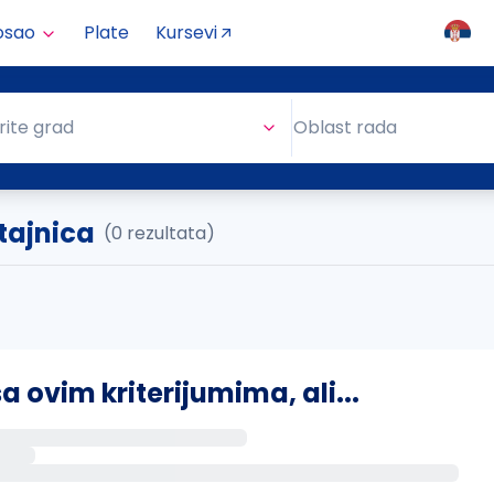
osao
Plate
Kursevi
Oblast rada
rite grad
Oblast rada
atajnica
(0 rezultata)
ovim kriterijumima, ali...
s putem email-a kada se pojave novi poslovi.