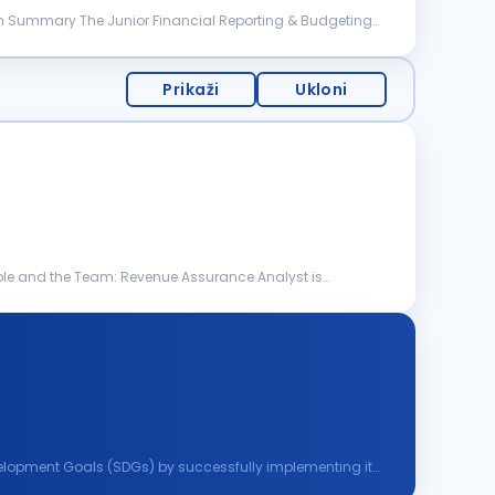
on Summary The Junior Financial Reporting & Budgeting
Prikaži
Ukloni
 role and the Team: Revenue Assurance Analyst is
evelopment Goals (SDGs) by successfully implementing its