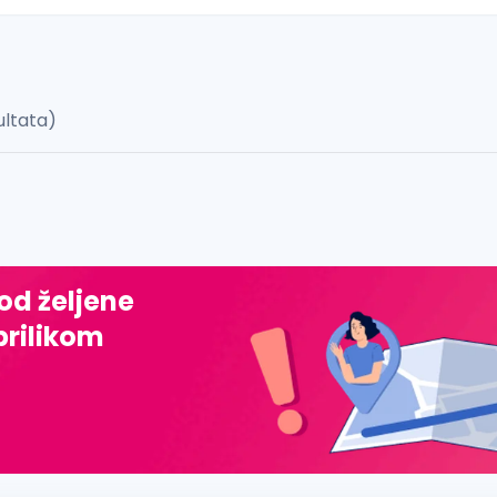
ultata)
 š, đ, ž, dž)
 od željene
prilikom