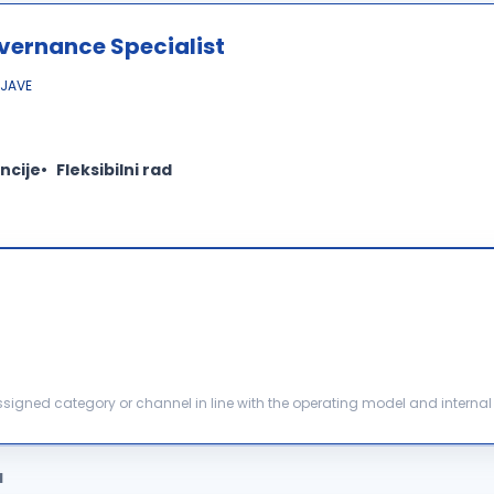
overnance Specialist
JAVE
ncije
Fleksibilni rad
teams to actively monitor budgets, financia...
a