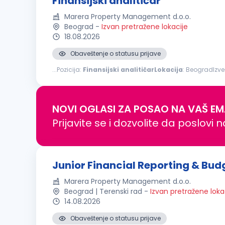
Finansijski analitičar
Marera Property Management d.o.o.
Beograd
-
Izvan pretražene lokacije
18.08.2026
Obaveštenje o statusu prijave
...Pozicija:
Finansijski
analitičarLokacija
: BeogradIzve
analitički orijentisanog Finansijskog
analitičara
sa najm
NOVI OGLASI ZA POSAO NA VAŠ EM
Prijavite se i dozvolite da poslovi 
Junior Financial Reporting & Bud
Marera Property Management d.o.o.
Beograd | Terenski rad
-
Izvan pretražene loka
14.08.2026
Obaveštenje o statusu prijave