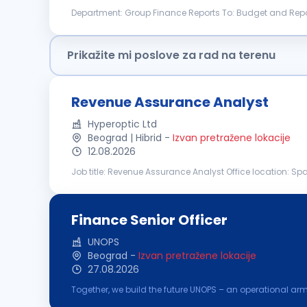
Department: Group Finance Reports To: Budget and Repo
Specialist supports group-wide budgeting, financial repo
Prikažite mi poslove za rad na terenu
Revenue Assurance Analyst
Hyperoptic Ltd
Beograd | Hibrid
-
Izvan pretražene lokacije
12.08.2026
Job title: Revenue Assurance Analyst Office location: Sp
responsible for protecting company revenue by identifyi
Finance Senior Officer
UNOPS
Beograd
-
Izvan pretražene lokacije
27.08.2026
Together, we build the future UNOPS – an operational ar
partners' peacebuilding, humanitarian, and development 