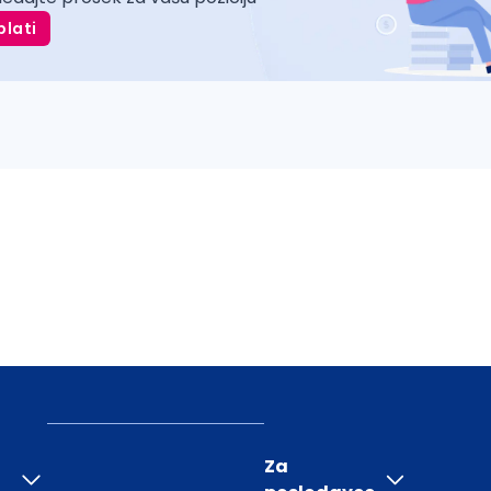
plati
Za