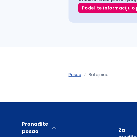
Podelite informaciju o 
Posao
Batajnica
Pronađite
Za
posao