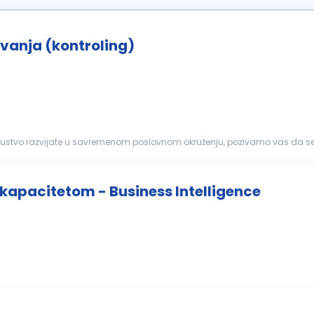
ovanja (kontroling)
i iskustvo razvijate u savremenom poslovnom okruženju, pozivamo vas da se
POSLOVANJA Opis poslova: Analiza i praćenje poslovnih...
 kapacitetom - Business Intelligence