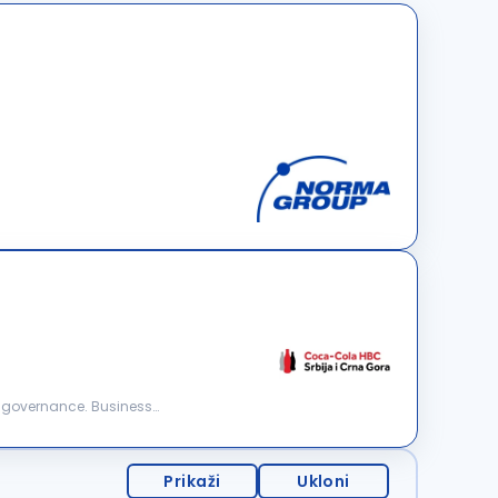
Prikaži
Ukloni