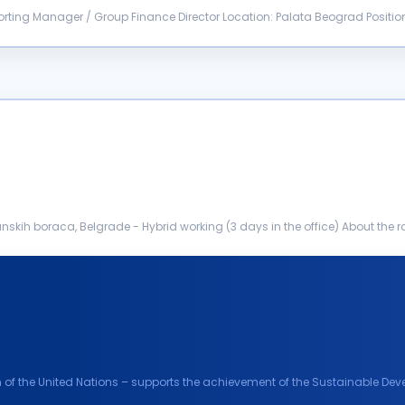
rting Manager / Group Finance Director Location: Palata Beograd Positi
rting, consolidat...
anskih boraca, Belgrade - Hybrid working (3 days in the office) About the
ng and mitigating...
m of the United Nations – supports the achievement of the Sustainable D
projects aro...