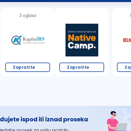
3 oglasa
Zapratite
Zapratite
Za
đujete ispod ili iznad proseka
ledajte prosek za vašu poziciju