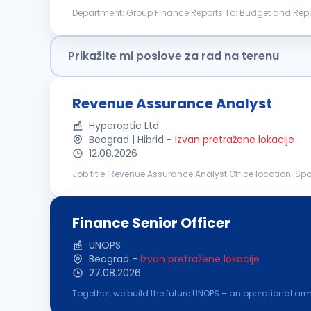
Department: Group Finance Reports To: Budget and Repo
Specialist supports group-wide budgeting, financial repo
Prikažite mi poslove za rad na terenu
Revenue Assurance Analyst
Hyperoptic Ltd
Beograd | Hibrid
-
Izvan pretražene lokacije
12.08.2026
Job title: Revenue Assurance Analyst Office location: Sp
responsible for protecting company revenue by identifyi
Finance Senior Officer
UNOPS
Beograd
-
Izvan pretražene lokacije
27.08.2026
Together, we build the future UNOPS – an operational ar
partners' peacebuilding, humanitarian, and development 