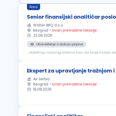
Novo
Senior finansijski analitičar posl
Walter BBQ d.o.o.
Beograd
-
Izvan pretražene lokacije
22.08.2026
Obaveštenje o statusu prijave
...stabilnog i rastućeg sistema, kao i da svoje znanje 
konkurs za poziciju: SENIOR
FINANSIJSKI
ANALITIČAR
Ekspert za upravljanje tražnjom i
Air Serbia
Beograd
-
Izvan pretražene lokacije
18.08.2026