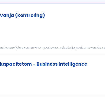
ovanja (kontroling)
i iskustvo razvijate u savremenom poslovnom okruženju, pozivamo vas da se
POSLOVANJA Opis poslova: Analiza i praćenje poslovnih...
 kapacitetom - Business Intelligence