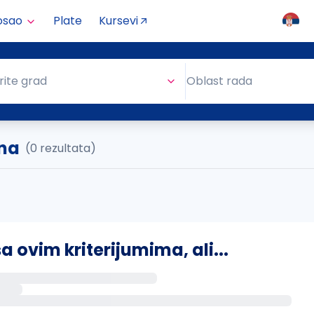
osao
Plate
Kursevi
Oblast rada
rite grad
Oblast rada
ina
(0 rezultata)
ovim kriterijumima, ali...
s putem email-a kada se pojave novi poslovi.