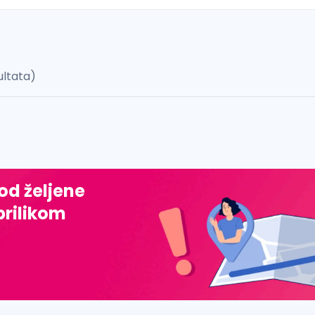
ultata)
 š, đ, ž, dž)
 od željene
prilikom