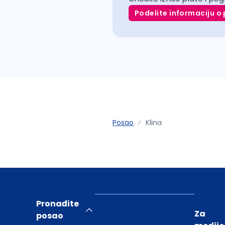
Podelite informaciju o 
Posao
Klina
Pronađite
Za
posao