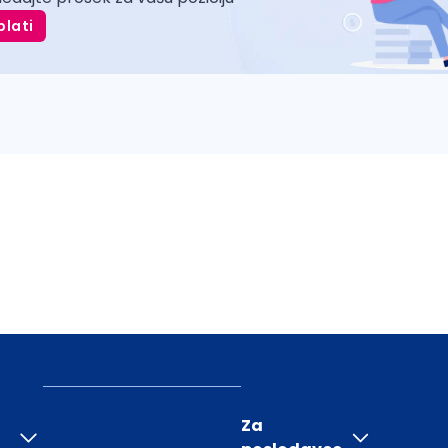
plati
Za