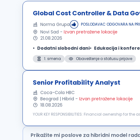
Global Cost Controller & Data G
Norma Grupa
POSLODAVAC ODGOVARA NA PRI
Novi Sad
-
Izvan pretražene lokacije
21.08.2026
Dodatni slobodni dani
Edukacija i konfere
1. smena
Obaveštenje o statusu prijave
Senior Profitability Analyst
Coca-Cola HBC
Beograd | Hibrid
-
Izvan pretražene lokacije
18.08.2026
YOUR KEY RESPONSIBILITIES: Financial ownership for the assigned category or channel in line with the operating model and internal governance. Business
partnering and proactive collaboration with commercial 
Prikažite mi poslove za hibridni model rad