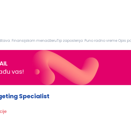
štava: Finansijskom menadžeruTip zaposlenja: Puno radno vreme Opis pos
anje dve godine...
AIL
nađu vas!
geting Specialist
cije