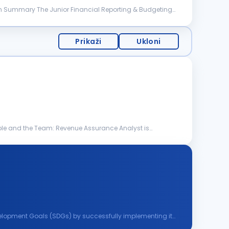
on Summary The Junior Financial Reporting & Budgeting
Prikaži
Ukloni
 role and the Team: Revenue Assurance Analyst is
evelopment Goals (SDGs) by successfully implementing its