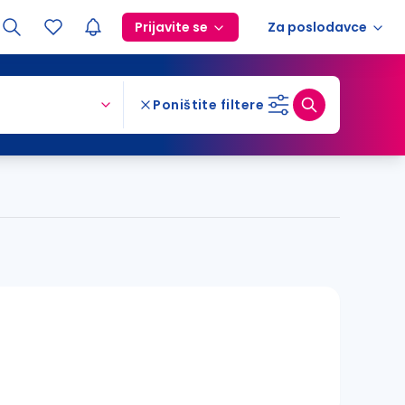
Prijavite se
Za poslodavce
Poništite filtere