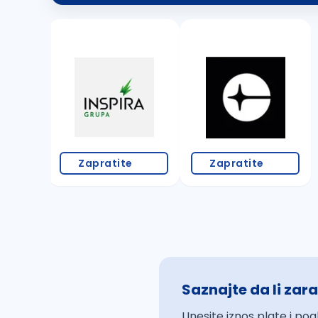
Zapratite
Zapratite
Saznajte da li zara
Unesite iznos plate i pog