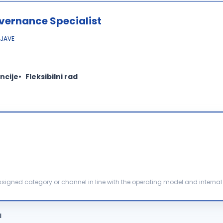
overnance Specialist
JAVE
ncije
Fleksibilni rad
teams to actively monitor budgets, financia...
a