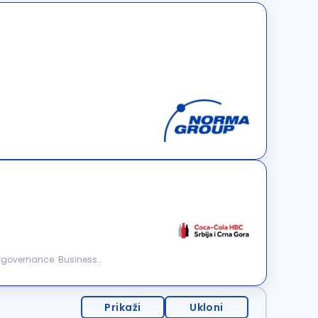
Prikaži
Ukloni