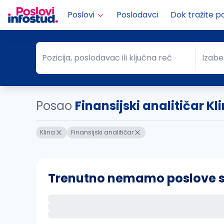
Poslovi
Poslodavci
Dok tražite p
Pozicija, poslodavac ili ključna reč
Izabe
Pozicija, poslodavac ili ključna reč
Grad
Posao
Finansijski analitičar Kl
Klina
Finansijski analitičar
Trenutno nemamo poslove sa 
Ako sačuvate ovu pretragu, obavestićemo va