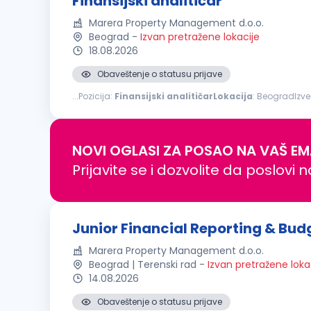
Finansijski analitičar
Marera Property Management d.o.o.
Beograd
-
Izvan pretražene lokacije
18.08.2026
Obaveštenje o statusu prijave
...Pozicija:
Finansijski
analitičarLokacija
: BeogradIzve
analitički orijentisanog Finansijskog
analitičara
sa najm
NOVI OGLASI ZA POSAO NA VAŠ EM
Prijavite se i dozvolite da poslovi 
Junior Financial Reporting & Bud
Marera Property Management d.o.o.
Beograd | Terenski rad
-
Izvan pretražene loka
14.08.2026
Obaveštenje o statusu prijave