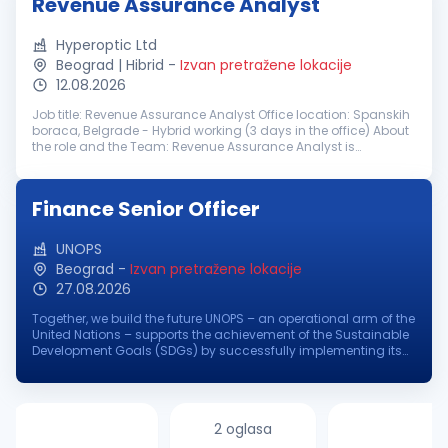
Revenue Assurance Analyst
Hyperoptic Ltd
Beograd | Hibrid
-
Izvan pretražene lokacije
12.08.2026
Job title: Revenue Assurance Analyst Office location: Spanskih
boraca, Belgrade - Hybrid working (3 days in the office) About
the role and the Team: Revenue Assurance Analyst is
responsible for protecting company revenue by identifying
and mitigating...
Finance Senior Officer
UNOPS
Beograd
-
Izvan pretražene lokacije
27.08.2026
Together, we build the future UNOPS – an operational arm of the
United Nations – supports the achievement of the Sustainable
Development Goals (SDGs) by successfully implementing its
partners' peacebuilding, humanitarian, and development
projects aro...
2 oglasa