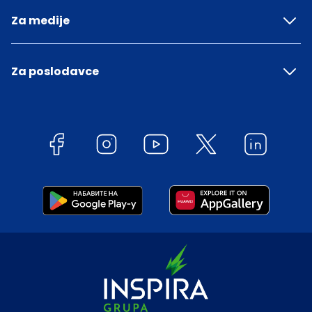
Za medije
Za poslodavce