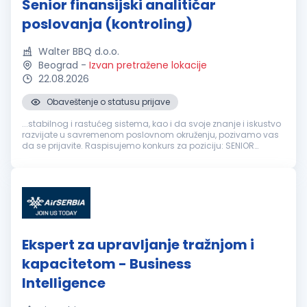
Senior finansijski analitičar
poslovanja (kontroling)
Walter BBQ d.o.o.
Beograd
-
Izvan pretražene lokacije
22.08.2026
Obaveštenje o statusu prijave
...stabilnog i rastućeg sistema, kao i da svoje znanje i iskustvo
razvijate u savremenom poslovnom okruženju, pozivamo vas
da se prijavite. Raspisujemo konkurs za poziciju: SENIOR
FINANSIJSKI
ANALITIČAR
POSLOVANJA Opis poslova: Analiza i
praćenje poslovnih...
Ekspert za upravljanje tražnjom i
kapacitetom - Business
Intelligence