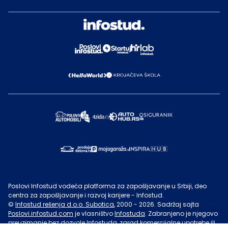
Poslovi Infostud vodeća platforma za zapošljavanje u Srbiji, deo
centra za zapošljavanje i razvoj karijere - Infostud.
©
Infostud rešenja d.o.o. Subotica
, 2000 -
2026
. Sadržaj sajta
Poslovi.infostud.com
je vlasništvo
Infostuda
. Zabranjeno je njegovo
preuzimanje bez dozvole
Infostuda
, zarad komercijalne upotrebe ili