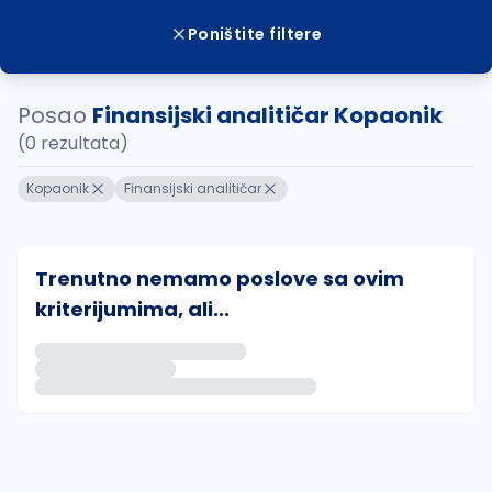
Poništite filtere
Posao
Finansijski analitičar Kopaonik
(0 rezultata)
Kopaonik
Finansijski analitičar
Trenutno nemamo poslove sa ovim
kriterijumima, ali...
Ako sačuvate ovu pretragu, obavestićemo vas putem 
uvajte pretragu