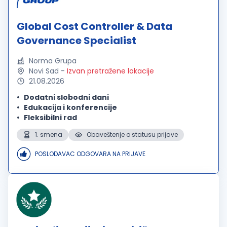
Global Cost Controller & Data
Governance Specialist
Norma Grupa
Novi Sad
-
Izvan pretražene lokacije
21.08.2026
Dodatni slobodni dani
Edukacija i konferencije
Fleksibilni rad
1. smena
Obaveštenje o statusu prijave
POSLODAVAC ODGOVARA NA PRIJAVE