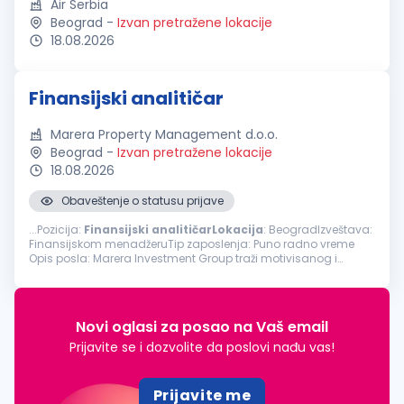
Air Serbia
Beograd
-
Izvan pretražene lokacije
18.08.2026
Finansijski analitičar
Marera Property Management d.o.o.
Beograd
-
Izvan pretražene lokacije
18.08.2026
Obaveštenje o statusu prijave
...Pozicija:
Finansijski
analitičarLokacija
: BeogradIzveštava:
Finansijskom menadžeruTip zaposlenja: Puno radno vreme
Opis posla: Marera Investment Group traži motivisanog i
analitički orijentisanog Finansijskog
analitičara
sa najmanje
dve godine...
Novi oglasi za posao na Vaš email
Prijavite se i dozvolite da poslovi nađu vas!
Prijavite me