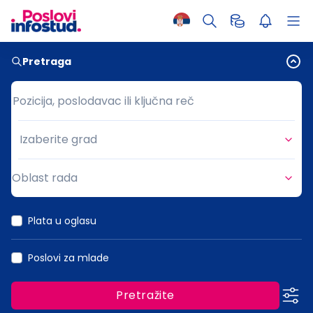
Pretraga
Pozicija, poslodavac ili ključna reč
Pozicija, poslodavac ili ključna reč
Izaberite grad
Grad
Oblast rada
Oblast rada
Plata u oglasu
Poslovi za mlade
Pretražite