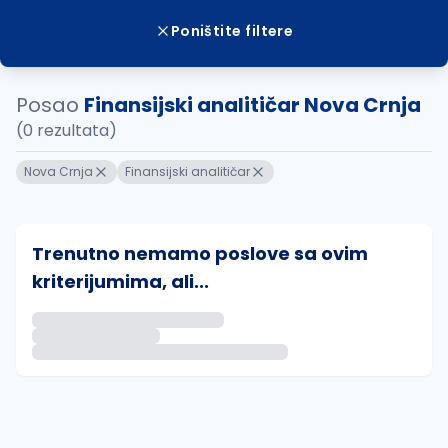
Poništite filtere
Posao
Finansijski analitičar Nova Crnja
(0 rezultata)
Nova Crnja
Finansijski analitičar
Trenutno nemamo poslove sa ovim
kriterijumima, ali...
Ako sačuvate ovu pretragu, obavestićemo vas putem 
uvajte pretragu