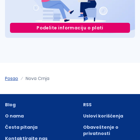
Podelite informaciju o plati
Posao
Nova Crnja
Blog
RSS
O nama
Uslovi korišćenja
Česta pitanja
Obaveštenje o
privatnosti
Kontaktirajte nas