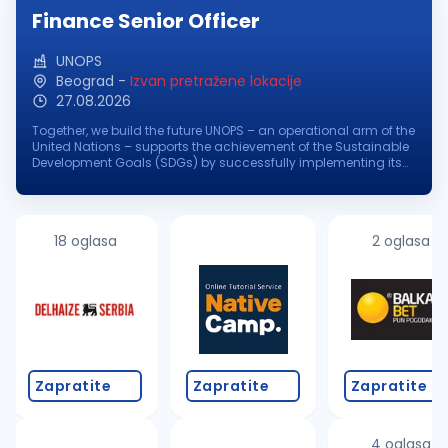
Finance Senior Officer
UNOPS
Beograd
-
Izvan pretražene lokacije
27.08.2026
Together, we build the future UNOPS – an operational arm of the
United Nations – supports the achievement of the Sustainable
Development Goals (SDGs) by successfully implementing its
partners' peacebuilding, humanitarian, and development
projects aro...
18 oglasa
2 oglasa
Zapratite
Zapratite
Zapratite
4 oglasa