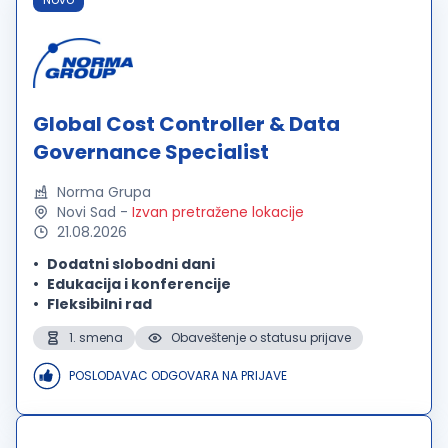
Global Cost Controller & Data
Governance Specialist
Norma Grupa
Novi Sad
-
Izvan pretražene lokacije
21.08.2026
Dodatni slobodni dani
Edukacija i konferencije
Fleksibilni rad
1. smena
Obaveštenje o statusu prijave
POSLODAVAC ODGOVARA NA PRIJAVE