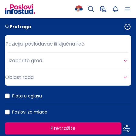
Pretraga
Pozicija, poslodavac ili ključna reč
Pozicija, poslodavac ili ključna reč
Izaberite grad
Grad
Oblast rada
Oblast rada
Plata u oglasu
Poslovi za mlade
Pretražite