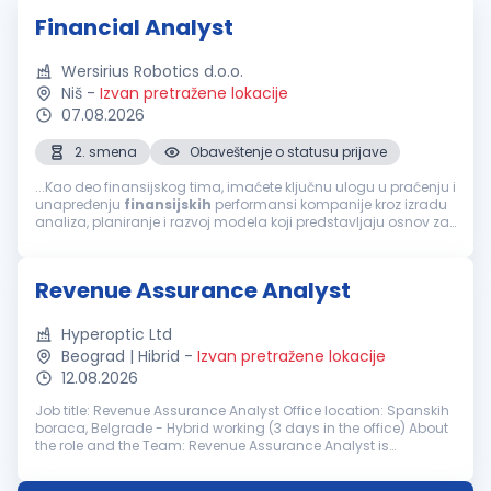
Financial Analyst
Wersirius Robotics d.o.o.
Niš
-
Izvan pretražene lokacije
07.08.2026
2. smena
Obaveštenje o statusu prijave
...Kao deo finansijskog tima, imaćete ključnu ulogu u praćenju i
unapređenju
finansijskih
performansi kompanije kroz izradu
analiza, planiranje i razvoj modela koji predstavljaju osnov za
kvalitetno poslovno odlučivanje. Tražimo kandidata sa
izraženim...
Revenue Assurance Analyst
Hyperoptic Ltd
Beograd | Hibrid
-
Izvan pretražene lokacije
12.08.2026
Job title: Revenue Assurance Analyst Office location: Spanskih
boraca, Belgrade - Hybrid working (3 days in the office) About
the role and the Team: Revenue Assurance Analyst is
responsible for protecting company revenue by identifying
and mitigating...