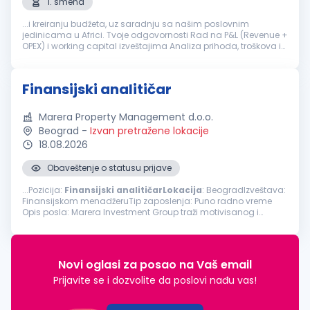
1. smena
...i kreiranju budžeta, uz saradnju sa našim poslovnim
jedinicama u Africi. Tvoje odgovornosti Rad na P&L (Revenue +
OPEX) i working capital izveštajima Analiza prihoda, troškova i
profitabilnosti Učešće u budžetiranju i finansijskom planiranju
Izrada...
Finansijski analitičar
Marera Property Management d.o.o.
Beograd
-
Izvan pretražene lokacije
18.08.2026
Obaveštenje o statusu prijave
...Pozicija:
Finansijski
analitičarLokacija
: BeogradIzveštava:
Finansijskom menadžeruTip zaposlenja: Puno radno vreme
Opis posla: Marera Investment Group traži motivisanog i
analitički orijentisanog Finansijskog
analitičara
sa najmanje
dve godine...
Novi oglasi za posao na Vaš email
Prijavite se i dozvolite da poslovi nađu vas!