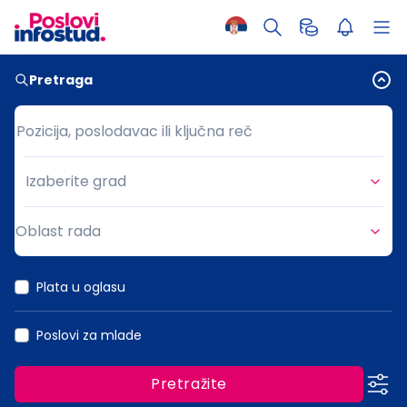
Pretraga
Pozicija, poslodavac ili ključna reč
Pozicija, poslodavac ili ključna reč
Izaberite grad
Grad
Oblast rada
Oblast rada
Plata u oglasu
Poslovi za mlade
Pretražite