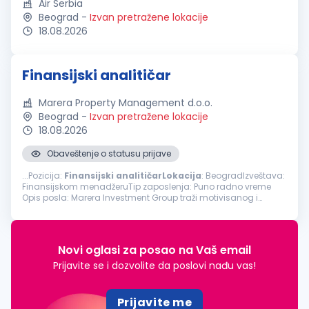
Air Serbia
Beograd
-
Izvan pretražene lokacije
18.08.2026
Finansijski analitičar
Marera Property Management d.o.o.
Beograd
-
Izvan pretražene lokacije
18.08.2026
Obaveštenje o statusu prijave
...Pozicija:
Finansijski
analitičarLokacija
: BeogradIzveštava:
Finansijskom menadžeruTip zaposlenja: Puno radno vreme
Opis posla: Marera Investment Group traži motivisanog i
analitički orijentisanog Finansijskog
analitičara
sa najmanje
dve godine...
Novi oglasi za posao na Vaš email
Prijavite se i dozvolite da poslovi nađu vas!
Prijavite me