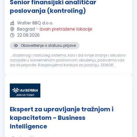
Senior finansijski analitičar
poslovanja (kontroling)
Walter BBQ d.o.o.
Beograd
-
Izvan pretražene lokacije
22.08.2026
Obaveštenje o statusu prijave
...stabilnog i rastućeg sistema, kao i da svoje znanje i iskustvo
razvijate u savremenom poslovnom okruženju, pozivamo vas
da se prijavite. Raspisujemo konkurs za poziciju: SENIOR
FINANSIJSKI
ANALITIČAR
POSLOVANJA Opis poslova: Analiza i
praćenje poslovnih...
Ekspert za upravljanje tražnjom i
kapacitetom - Business
Intelligence