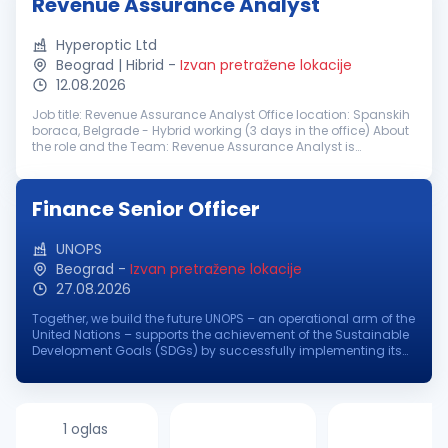
Revenue Assurance Analyst
Hyperoptic Ltd
Beograd | Hibrid
-
Izvan pretražene lokacije
12.08.2026
Job title: Revenue Assurance Analyst Office location: Spanskih
boraca, Belgrade - Hybrid working (3 days in the office) About
the role and the Team: Revenue Assurance Analyst is
responsible for protecting company revenue by identifying
and mitigating...
Finance Senior Officer
UNOPS
Beograd
-
Izvan pretražene lokacije
27.08.2026
Together, we build the future UNOPS – an operational arm of the
United Nations – supports the achievement of the Sustainable
Development Goals (SDGs) by successfully implementing its
partners' peacebuilding, humanitarian, and development
projects aro...
1 oglas