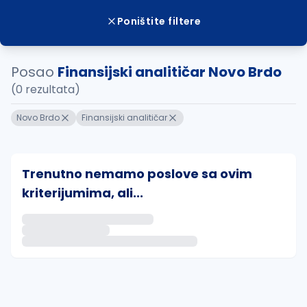
Poništite filtere
Posao
Finansijski analitičar Novo Brdo
(0 rezultata)
Novo Brdo
Finansijski analitičar
Trenutno nemamo poslove sa ovim
kriterijumima, ali...
Ako sačuvate ovu pretragu, obavestićemo vas putem 
uvajte pretragu