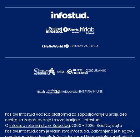
Poslovi Infostud vodeća platforma za zapošljavanje u Srbiji, deo
centra za zapošljavanje i razvoj karijere - Infostud.
©
Infostud rešenja d.o.o. Subotica
, 2000 -
2026
. Sadržaj sajta
Poslovi.infostud.com
je vlasništvo
Infostuda
. Zabranjeno je njegovo
preuzimanje bez dozvole
Infostuda
, zarad komercijalne upotrebe ili