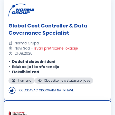
Global Cost Controller & Data
Governance Specialist
Norma Grupa
Novi Sad
-
Izvan pretražene lokacije
21.08.2026
Dodatni slobodni dani
Edukacija i konferencije
Fleksibilni rad
1. smena
Obaveštenje o statusu prijave
POSLODAVAC ODGOVARA NA PRIJAVE