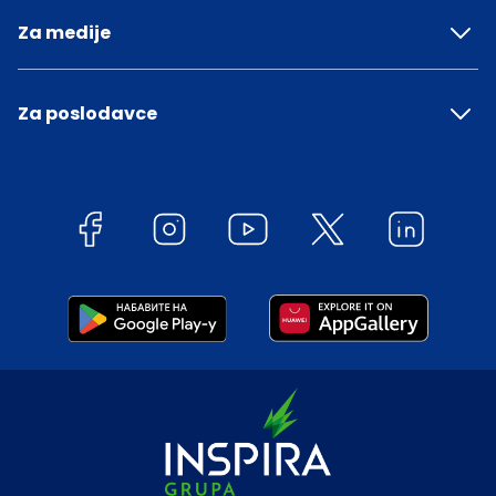
Za medije
Za poslodavce