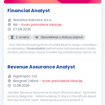
Financial Analyst
Wersirius Robotics d.o.o.
Niš
-
Izvan pretražene lokacije
07.08.2026
2. smena
Obaveštenje o statusu prijave
...Kao deo finansijskog tima, imaćete ključnu ulogu u praćenju i
unapređenju
finansijskih
performansi kompanije kroz izradu
analiza, planiranje i razvoj modela koji predstavljaju osnov za
kvalitetno poslovno odlučivanje. Tražimo kandidata sa
izraženim...
Revenue Assurance Analyst
Hyperoptic Ltd
Beograd | Hibrid
-
Izvan pretražene lokacije
12.08.2026
Job title: Revenue Assurance Analyst Office location: Spanskih
boraca, Belgrade - Hybrid working (3 days in the office) About
the role and the Team: Revenue Assurance Analyst is
responsible for protecting company revenue by identifying