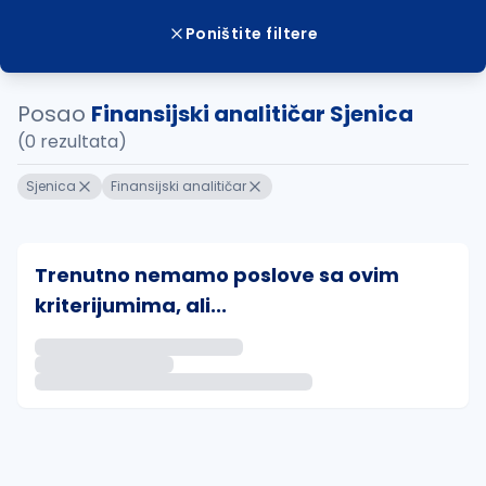
Poništite filtere
Posao
Finansijski analitičar Sjenica
(0 rezultata)
Sjenica
Finansijski analitičar
Trenutno nemamo poslove sa ovim
kriterijumima, ali...
Ako sačuvate ovu pretragu, obavestićemo vas putem 
uvajte pretragu