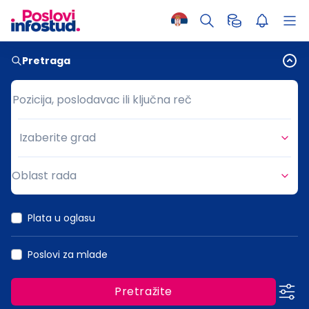
Pretraga
Pozicija, poslodavac ili ključna reč
Pozicija, poslodavac ili ključna reč
Izaberite grad
Grad
Oblast rada
Oblast rada
Plata u oglasu
Poslovi za mlade
Pretražite