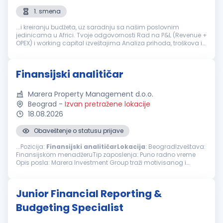
1. smena
...i kreiranju budžeta, uz saradnju sa našim poslovnim
jedinicama u Africi. Tvoje odgovornosti Rad na P&L (Revenue +
OPEX) i working capital izveštajima Analiza prihoda, troškova i
profitabilnosti Učešće u budžetiranju i finansijskom planiranju
Izrada...
Finansijski analitičar
Marera Property Management d.o.o.
Beograd
-
Izvan pretražene lokacije
18.08.2026
Obaveštenje o statusu prijave
...Pozicija:
Finansijski
analitičarLokacija
: BeogradIzveštava:
Finansijskom menadžeruTip zaposlenja: Puno radno vreme
Opis posla: Marera Investment Group traži motivisanog i
analitički orijentisanog Finansijskog
analitičara
sa najmanje
dve godine...
Junior Financial Reporting &
Budgeting Specialist