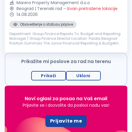
Marera Property Management d.o.o.
Beograd | Terenski rad
-
Izvan pretražene lokacije
14.08.2026
Obaveštenje o statusu prijave
Department: Group Finance Reports To: Budget and Reporting
Manager / Group Finance Director Location: Palata Beograd
Position Summary The Junior Financial Reporting & Budgeting
Specialist supports group-wide budgeting, financial reporting,
consolidat...
Prikažite mi poslove za rad na terenu
Prikaži
Ukloni
Novi oglasi za posao na Vaš email
Prijavite se i dozvolite da poslovi nađu vas!
Prijavite me