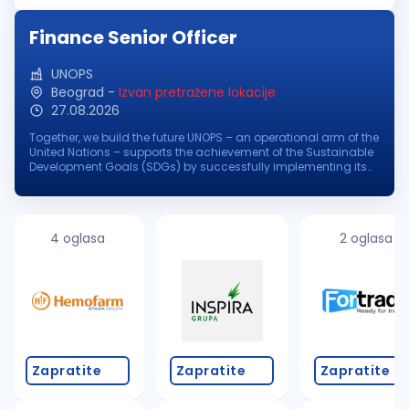
and mitigating...
Finance Senior Officer
UNOPS
Beograd
-
Izvan pretražene lokacije
27.08.2026
Together, we build the future UNOPS – an operational arm of the
United Nations – supports the achievement of the Sustainable
Development Goals (SDGs) by successfully implementing its
partners' peacebuilding, humanitarian, and development
projects aro...
4 oglasa
2 oglasa
Zapratite
Zapratite
Zapratite