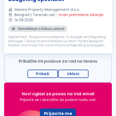
Marera Property Management d.o.o.
Beograd | Terenski rad
-
Izvan pretražene lokacije
14.08.2026
Obaveštenje o statusu prijave
Department: Group Finance Reports To: Budget and Reporting
Manager / Group Finance Director Location: Palata Beograd
Position Summary The Junior Financial Reporting & Budgeting
Specialist supports group-wide budgeting, financial reporting,
consolidat...
Prikažite mi poslove za rad na terenu
Prikaži
Ukloni
Novi oglasi za posao na Vaš email
Prijavite se i dozvolite da poslovi nađu vas!
Prijavite me