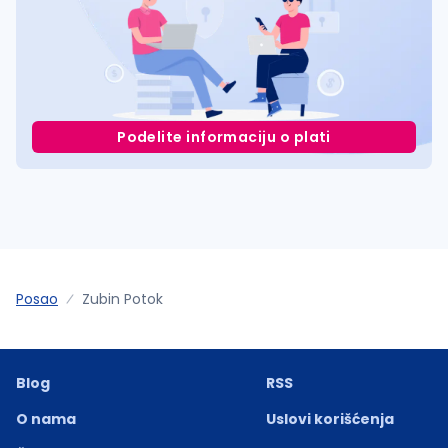
Podelite informaciju o plati
Posao
Zubin Potok
Blog
RSS
O nama
Uslovi korišćenja