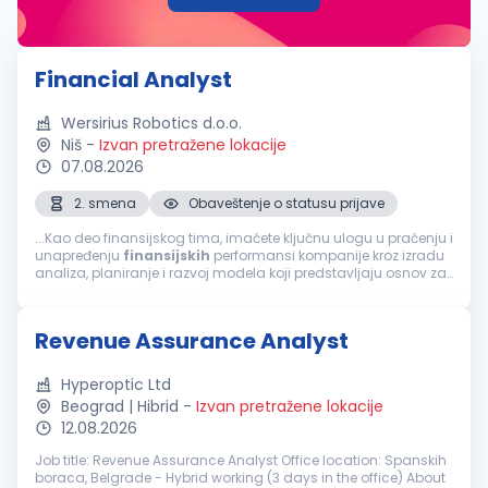
Financial Analyst
Wersirius Robotics d.o.o.
Niš
-
Izvan pretražene lokacije
07.08.2026
2. smena
Obaveštenje o statusu prijave
...Kao deo finansijskog tima, imaćete ključnu ulogu u praćenju i
unapređenju
finansijskih
performansi kompanije kroz izradu
analiza, planiranje i razvoj modela koji predstavljaju osnov za
kvalitetno poslovno odlučivanje. Tražimo kandidata sa
izraženim...
Revenue Assurance Analyst
Hyperoptic Ltd
Beograd | Hibrid
-
Izvan pretražene lokacije
12.08.2026
Job title: Revenue Assurance Analyst Office location: Spanskih
boraca, Belgrade - Hybrid working (3 days in the office) About