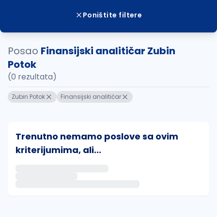
Poništite filtere
Posao
Finansijski analitičar Zubin
Potok
(0 rezultata)
Zubin Potok
Finansijski analitičar
Trenutno nemamo poslove sa ovim
kriterijumima, ali...
Ako sačuvate ovu pretragu, obavestićemo vas putem 