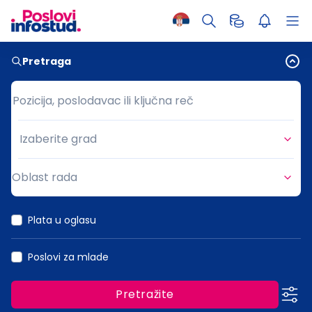
Pretraga
Pozicija, poslodavac ili ključna reč
Pozicija, poslodavac ili ključna reč
Izaberite grad
Grad
Oblast rada
Oblast rada
Plata u oglasu
Poslovi za mlade
Pretražite