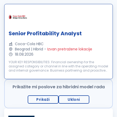
Senior Profitability Analyst
Coca-Cola HBC
Beograd | Hibrid
-
Izvan pretražene lokacije
18.08.2026
YOUR KEY RESPONSIBILITIES: Financial ownership for the
assigned category or channel in line with the operating model
and internal governance. Business partnering and proactive
collaboration with commercial teams to actively monitor
budgets, financia...
Prikažite mi poslove za hibridni model rada
Prikaži
Ukloni