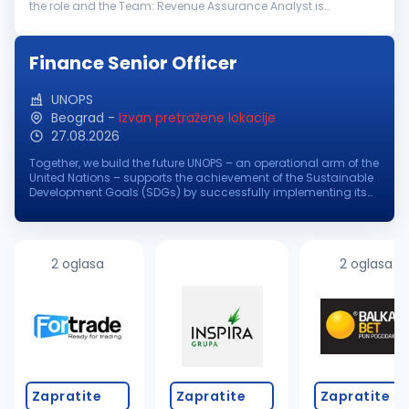
the role and the Team: Revenue Assurance Analyst is
responsible for protecting company revenue by identifying
and mitigating...
Finance Senior Officer
UNOPS
Beograd
-
Izvan pretražene lokacije
27.08.2026
Together, we build the future UNOPS – an operational arm of the
United Nations – supports the achievement of the Sustainable
Development Goals (SDGs) by successfully implementing its
partners' peacebuilding, humanitarian, and development
projects aro...
2 oglasa
2 oglasa
Zapratite
Zapratite
Zapratite