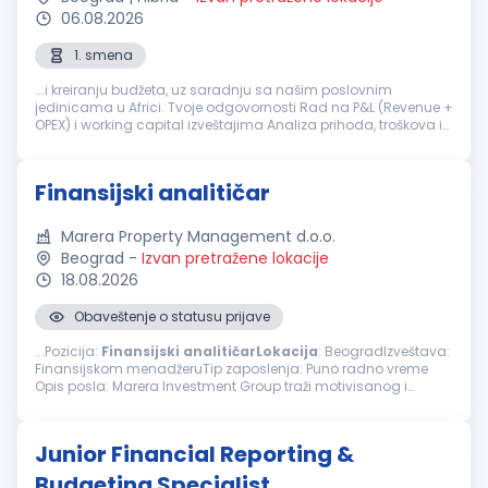
06.08.2026
1. smena
...i kreiranju budžeta, uz saradnju sa našim poslovnim
jedinicama u Africi. Tvoje odgovornosti Rad na P&L (Revenue +
OPEX) i working capital izveštajima Analiza prihoda, troškova i
profitabilnosti Učešće u budžetiranju i finansijskom planiranju
Izrada...
Finansijski analitičar
Marera Property Management d.o.o.
Beograd
-
Izvan pretražene lokacije
18.08.2026
Obaveštenje o statusu prijave
...Pozicija:
Finansijski
analitičarLokacija
: BeogradIzveštava:
Finansijskom menadžeruTip zaposlenja: Puno radno vreme
Opis posla: Marera Investment Group traži motivisanog i
analitički orijentisanog Finansijskog
analitičara
sa najmanje
dve godine...
Junior Financial Reporting &
Budgeting Specialist