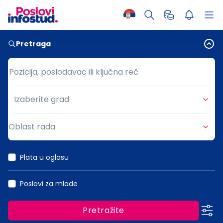
Pretraga
Pozicija, poslodavac ili ključna reč
Pozicija, poslodavac ili ključna reč
Izaberite grad
Grad
Oblast rada
Oblast rada
Plata u oglasu
Poslovi za mlade
Pretražite