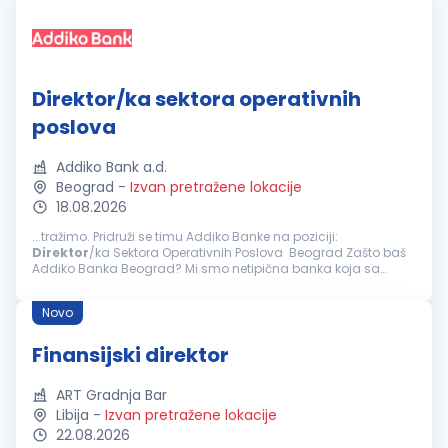
Direktor/ka sektora operativnih
poslova
Addiko Bank a.d.
Beograd
-
Izvan pretražene lokacije
18.08.2026
...tražimo. Pridruži se timu Addiko Banke na poziciji:
Direktor
/ka Sektora Operativnih Poslova Beograd Zašto baš
Addiko Banka Beograd? Mi smo netipična banka koja sa
svojim klijentima, građanima, malim i srednjim preduzećima
posluje na inovativan...
Novo
Finansijski direktor
ART Gradnja Bar
Libija
-
Izvan pretražene lokacije
22.08.2026