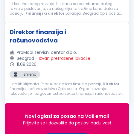
...i kontinuiranog razvoja. U skladu sa potrebama daljeg
razvoja poslovanja, za našeg klijenta tražimo kandidata za
poziciju:
Finansijski
direktor
Lokacija: Beograd Opis posla:
Organizuje poslove, planira, rukovodi i kontroliše rad sektora
finansija i računovodstva...
Direktor finansija i
računovodstva
ProMobi servisni centar d.o.o.
Beograd
-
Izvan pretražene lokacije
11.08.2026
1. smena
...naših klijenata. Pridruži se našem timu na poziciji:
Direktor
finansija i računovodstva Opis posla: Organizovanje,
rukovođenje i odgovornost za sektor finansija i računovodstva
Odgovornost za postavljanje ispravnih modela knjiženja kroz
program...
Novi oglasi za posao na Vaš email
Prijavite se i dozvolite da poslovi nađu vas!