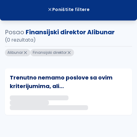
Poništite filtere
Posao
Finansijski direktor Alibunar
(0 rezultata)
Alibunar
Finansijski direktor
Trenutno nemamo poslove sa ovim
kriterijumima, ali...
Ako sačuvate ovu pretragu, obavestićemo vas putem 
uvajte pretragu