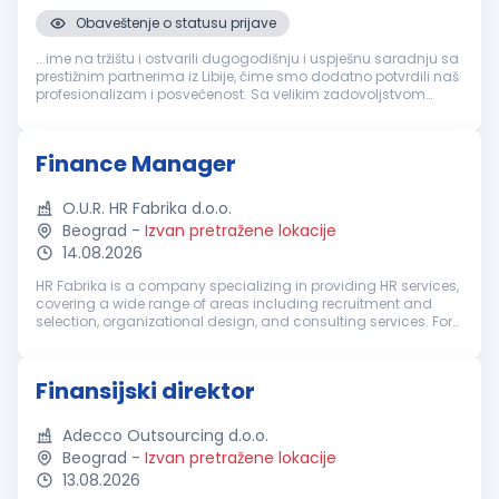
Obaveštenje o statusu prijave
...ime na tržištu i ostvarili dugogodišnju i uspješnu saradnju sa
prestižnim partnerima iz Libije, čime smo dodatno potvrdili naš
profesionalizam i posvećenost. Sa velikim zadovoljstvom
objavljujemo oglas za otvorenu poziciju
Finansijski
direktor
,
nudeći...
Finance Manager
O.U.R. HR Fabrika d.o.o.
Beograd
-
Izvan pretražene lokacije
14.08.2026
HR Fabrika is a company specializing in providing HR services,
covering a wide range of areas including recruitment and
selection, organizational design, and consulting services. For
our client, a well-established international company, we are
lookin...
Finansijski direktor
Adecco Outsourcing d.o.o.
Beograd
-
Izvan pretražene lokacije
13.08.2026