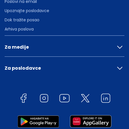
Poslovi na email
Upoznajte poslodavce
Dok tražite posao
Arhiva poslova
Za medije
Za poslodavce