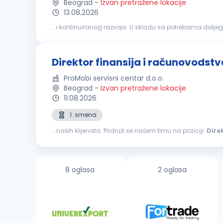
Beograd
-
Izvan pretražene lokacije
13.08.2026
...i kontinuiranog razvoja. U skladu sa potrebama daljeg
Organizuje poslove, planira, rukovodi i kontroliše rad sek
Direktor finansija i računovodstv
ProMobi servisni centar d.o.o.
Beograd
-
Izvan pretražene lokacije
11.08.2026
1. smena
...naših klijenata. Pridruži se našem timu na poziciji:
Dire
Odgovornost za postavljanje ispravnih modela knjiženja
8 oglasa
2 oglasa