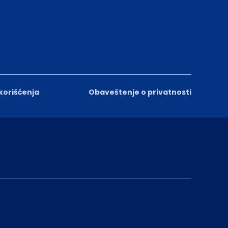
 korišćenja
Obaveštenje o privatnosti