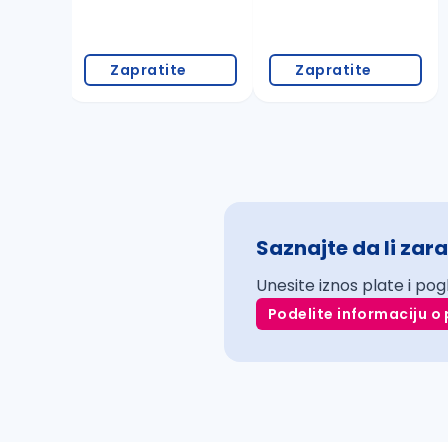
Zapratite
Zapratite
Saznajte da li zara
Unesite iznos plate i pog
Podelite informaciju o 