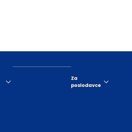
Za
poslodavce