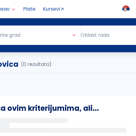
osao
Plate
Kursevi
Oblast rada
rite grad
Oblast rada
ovica
(0 rezultata)
ovim kriterijumima, ali...
s putem email-a kada se pojave novi poslovi.