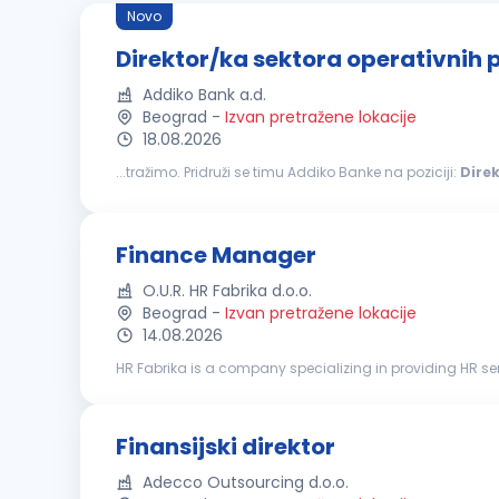
Novo
Direktor/ka sektora operativnih 
Addiko Bank a.d.
Beograd
-
Izvan pretražene lokacije
18.08.2026
...tražimo. Pridruži se timu Addiko Banke na poziciji:
Dire
banka koja sa svojim klijentima, građanima, malim i sr
Finance Manager
O.U.R. HR Fabrika d.o.o.
Beograd
-
Izvan pretražene lokacije
14.08.2026
HR Fabrika is a company specializing in providing HR ser
our client, a well-established international company, we a
Finansijski direktor
Adecco Outsourcing d.o.o.