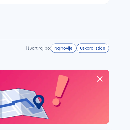
Sortiraj po:
Najnovije
Uskoro ističe