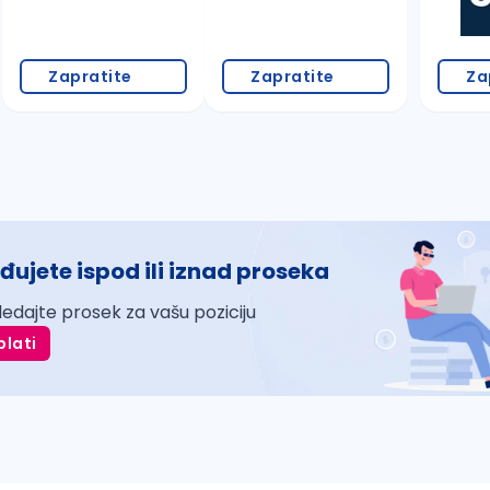
Zapratite
Zapratite
Za
đujete ispod ili iznad proseka
ledajte prosek za vašu poziciju
plati