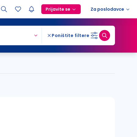
Prijavite se
Za poslodavce
Poništite filtere