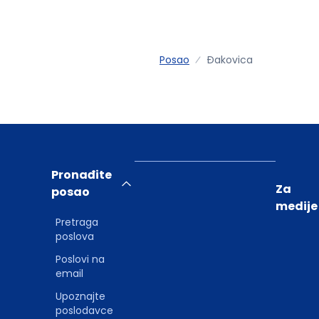
Posao
Ðakovica
Pronađite
Za
posao
medije
Pretraga
poslova
Poslovi na
email
Upoznajte
poslodavce