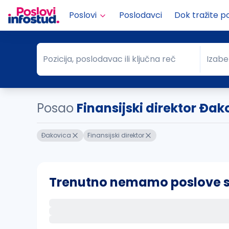
Poslovi
Poslodavci
Dok tražite p
Pozicija, poslodavac ili ključna reč
Izabe
Pozicija, poslodavac ili ključna reč
Grad
Posao
Finansijski direktor Ðak
Ðakovica
Finansijski direktor
Trenutno nemamo poslove sa 
Ako sačuvate ovu pretragu, obavestićemo va