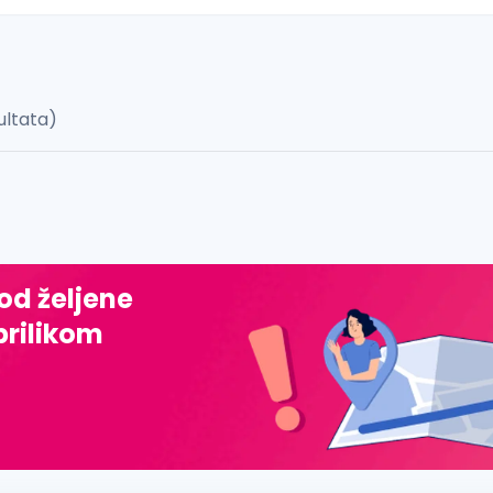
ultata)
 š, đ, ž, dž)
 od željene
prilikom