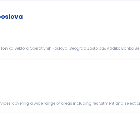
poslova
ktor
/ka Sektora Operativnih Poslova Beograd Zašto baš Addiko Banka Beograd? Mi smo netipična
ednjim preduzećima posluje na inovativan...
vices, covering a wide range of areas including recruitment and selection
re lookin...