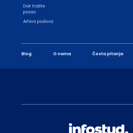
Dok tražite
posao
Arhiva poslova
Blog
O nama
Česta pitanja