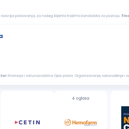
 razvoja poslovanja, za našeg klijenta tražimo kandidata za poziciju:
Fin
tora finansija i računovodstva...
a
ktor
finansija i računovodstva Opis posla: Organizovanje, rukovođenje i odgovornost za sektor finansija i računovodstva
 kroz program...
4 oglasa