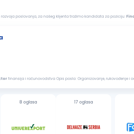
 razvoja poslovanja, za našeg klijenta tražimo kandidata za poziciju:
Fin
tora finansija i računovodstva...
a
ktor
finansija i računovodstva Opis posla: Organizovanje, rukovođenje i odgovornost za sektor finansija i računovodstva
 kroz program...
8 oglasa
17 oglasa