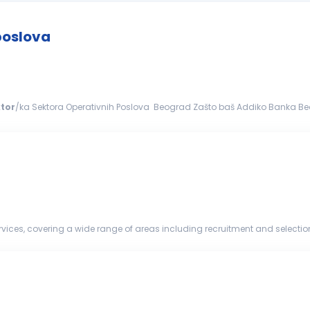
poslova
ktor
/ka Sektora Operativnih Poslova Beograd Zašto baš Addiko Banka Beograd? Mi smo netipična
ednjim preduzećima posluje na inovativan...
vices, covering a wide range of areas including recruitment and selection
re lookin...