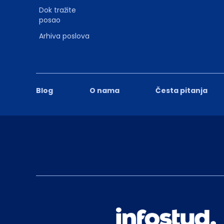
Dok tražite
posao
Arhiva poslova
Blog
O nama
Česta pitanja