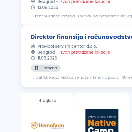
Beograd
-
Izvan pretražene lokacije
13.08.2026
...i kontinuiranog razvoja. U skladu sa potrebama daljeg
Organizuje poslove, planira, rukovodi i kontroliše rad sek
Direktor finansija i računovodstv
ProMobi servisni centar d.o.o.
Beograd
-
Izvan pretražene lokacije
11.08.2026
1. smena
...naših klijenata. Pridruži se našem timu na poziciji:
Dire
Odgovornost za postavljanje ispravnih modela knjiženja
4 oglasa