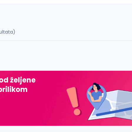
ultata)
 š, đ, ž, dž)
 od željene
prilikom