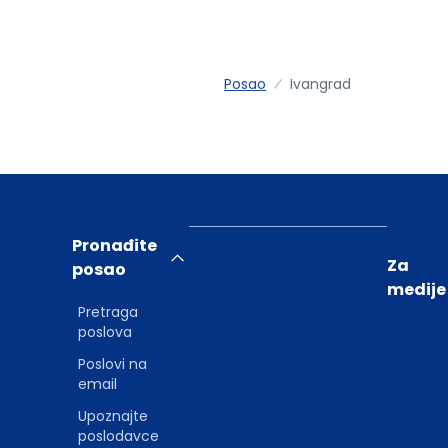
Posao
Ivangrad
Pronađite
Za
posao
medije
Pretraga
poslova
Poslovi na
email
Upoznajte
poslodavce