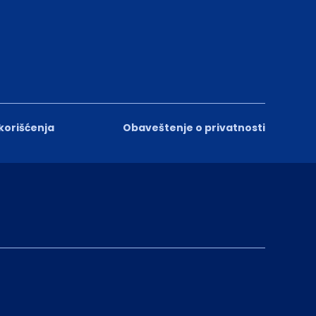
 korišćenja
Obaveštenje o privatnosti