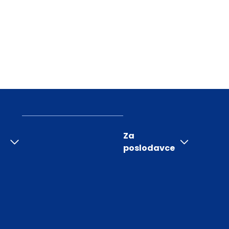
Za
poslodavce