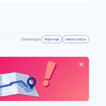
Sortiraj po:
Najnovije
Uskoro ističe