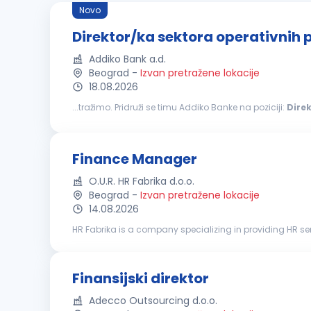
Novo
Direktor/ka sektora operativnih 
Addiko Bank a.d.
Beograd
-
Izvan pretražene lokacije
18.08.2026
...tražimo. Pridruži se timu Addiko Banke na poziciji:
Dire
banka koja sa svojim klijentima, građanima, malim i sr
Finance Manager
O.U.R. HR Fabrika d.o.o.
Beograd
-
Izvan pretražene lokacije
14.08.2026
HR Fabrika is a company specializing in providing HR ser
our client, a well-established international company, we a
Finansijski direktor
Adecco Outsourcing d.o.o.