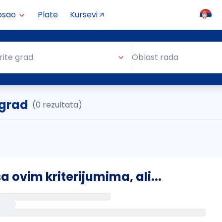
osao
Plate
Kursevi
Oblast rada
rite grad
Oblast rada
ngrad
(0 rezultata)
ovim kriterijumima, ali...
s putem email-a kada se pojave novi poslovi.