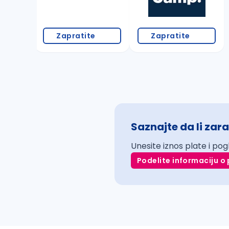
Zapratite
Zapratite
Saznajte da li zara
Unesite iznos plate i pog
Podelite informaciju o 