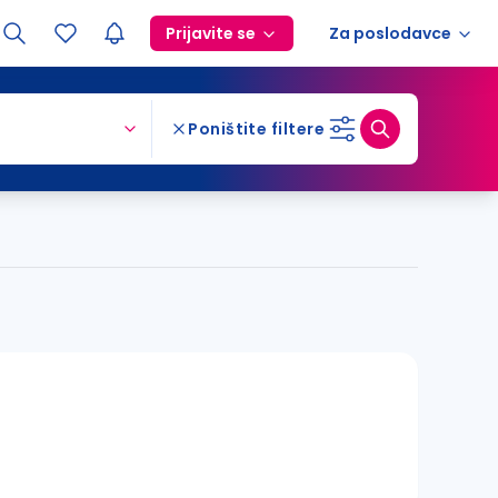
Prijavite se
Za poslodavce
Poništite filtere