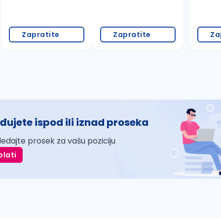
Zapratite
Zapratite
Za
đujete ispod ili iznad proseka
ledajte prosek za vašu poziciju
plati