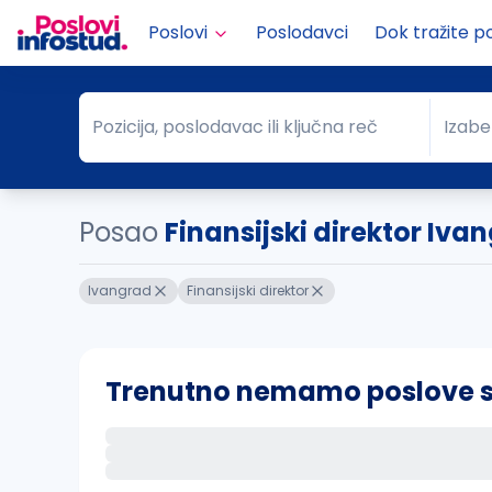
Poslovi
Poslodavci
Dok tražite p
Pozicija, poslodavac ili ključna reč
Izabe
Pozicija, poslodavac ili ključna reč
Grad
Posao
Finansijski direktor Iva
Ivangrad
Finansijski direktor
Trenutno nemamo poslove sa 
Ako sačuvate ovu pretragu, obavestićemo va