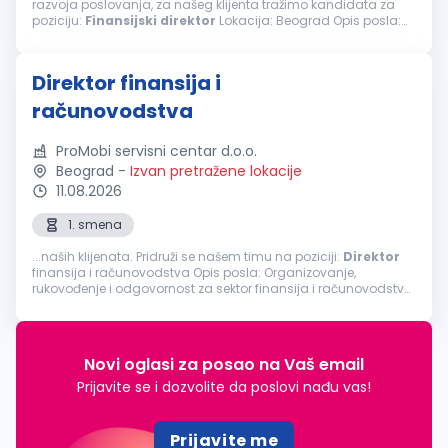
razvoja poslovanja, za našeg klijenta tražimo kandidata za
poziciju:
Finansijski
direktor
Lokacija: Beograd Opis posla:
Organizuje poslove, planira, rukovodi i kontroliše rad sektora
finansija i računovodstva...
Direktor finansija i
računovodstva
ProMobi servisni centar d.o.o.
Beograd
-
Izvan pretražene lokacije
11.08.2026
1. smena
...naših klijenata. Pridruži se našem timu na poziciji:
Direktor
finansija i računovodstva Opis posla: Organizovanje,
rukovođenje i odgovornost za sektor finansija i računovodstva
Odgovornost za postavljanje ispravnih modela knjiženja kroz
program...
Novi oglasi za posao na Vaš email
Prijavite se i dozvolite da poslovi nađu vas!
Prijavite me