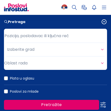
Pretraga
Pozicija, poslodavac ili ključna reč
Pozicija, poslodavac ili ključna reč
Izaberite grad
Grad
Oblast rada
Oblast rada
Plata u oglasu
Poslovi za mlade
Pretražite