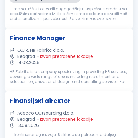
...ime na tržištu i ostvarili dugogodišnju i uspješnu saradnju sa
prestižnim partnerima iz Libije, čime smo dodatno potvrdili naš
profesionalizam i posvećenost. Sa velikim zadovoljstvom
objavljujemo oglas za otvorenu poziciju
Finansijski
direktor
,
nudeći...
Finance Manager
O.U.R. HR Fabrika d.o.o.
Beograd
-
Izvan pretražene lokacije
14.08.2026
HR Fabrika is a company specializing in providing HR services,
covering a wide range of areas including recruitment and
selection, organizational design, and consulting services. For
our client, a well-established international company, we are
lookin...
Finansijski direktor
Adecco Outsourcing d.o.o.
Beograd
-
Izvan pretražene lokacije
13.08.2026
...i kontinuiranog razvoja. U skladu sa potrebama daljeg