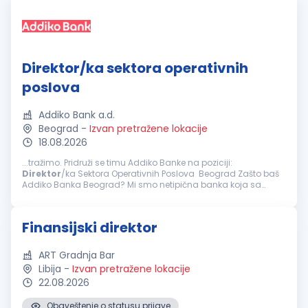
Direktor/ka sektora operativnih
poslova
Addiko Bank a.d.
Beograd
-
Izvan pretražene lokacije
18.08.2026
...tražimo. Pridruži se timu Addiko Banke na poziciji:
Direktor
/ka Sektora Operativnih Poslova Beograd Zašto baš
Addiko Banka Beograd? Mi smo netipična banka koja sa
svojim klijentima, građanima, malim i srednjim preduzećima
posluje na inovativan...
Finansijski direktor
ART Gradnja Bar
Libija
-
Izvan pretražene lokacije
22.08.2026
Obaveštenje o statusu prijave