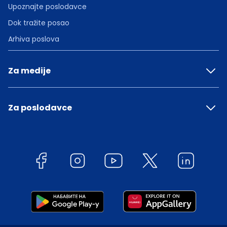
Upoznajte poslodavce
Dok tražite posao
Arhiva poslova
Za medije
Za poslodavce