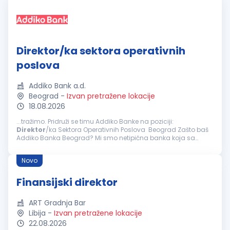
Direktor/ka sektora operativnih
poslova
Addiko Bank a.d.
Beograd
-
Izvan pretražene lokacije
18.08.2026
...tražimo. Pridruži se timu Addiko Banke na poziciji:
Direktor
/ka Sektora Operativnih Poslova Beograd Zašto baš
Addiko Banka Beograd? Mi smo netipična banka koja sa
svojim klijentima, građanima, malim i srednjim preduzećima
posluje na inovativan...
Novo
Finansijski direktor
ART Gradnja Bar
Libija
-
Izvan pretražene lokacije
22.08.2026