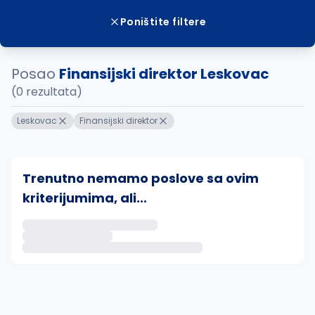
Poništite filtere
Posao
Finansijski direktor Leskovac
(0 rezultata)
Leskovac
Finansijski direktor
Trenutno nemamo poslove sa ovim
kriterijumima, ali...
Ako sačuvate ovu pretragu, obavestićemo vas putem 
uvajte pretragu