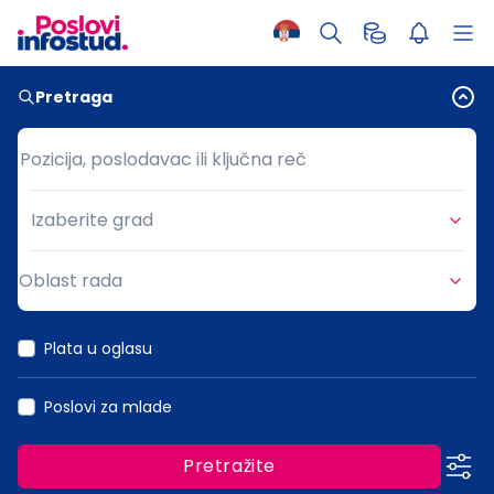
Pretraga
Pozicija, poslodavac ili ključna reč
Pozicija, poslodavac ili ključna reč
Izaberite grad
Grad
Oblast rada
Oblast rada
Plata u oglasu
Poslovi za mlade
Pretražite