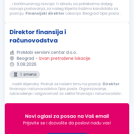
...i kontinuiranog razvoja. U skladu sa potrebama daljeg
razvoja poslovanja, za našeg klijenta tražimo kandidata za
poziciju:
Finansijski
direktor
Lokacija: Beograd Opis posla:
Organizuje poslove, planira, rukovodi i kontroliše rad sektora
finansija i računovodstva...
Direktor finansija i
računovodstva
ProMobi servisni centar d.o.o.
Beograd
-
Izvan pretražene lokacije
11.08.2026
1. smena
...naših klijenata. Pridruži se našem timu na poziciji:
Direktor
finansija i računovodstva Opis posla: Organizovanje,
rukovođenje i odgovornost za sektor finansija i računovodstva
Odgovornost za postavljanje ispravnih modela knjiženja kroz
program...
Novi oglasi za posao na Vaš email
Prijavite se i dozvolite da poslovi nađu vas!