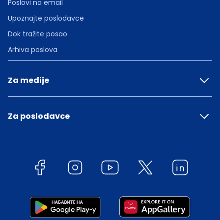
Poslovi na email
Upoznajte poslodavce
Dok tražite posao
Arhiva poslova
Za medije
Za poslodavce