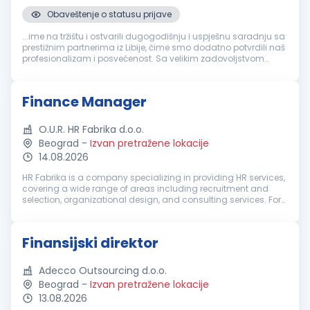
Obaveštenje o statusu prijave
...ime na tržištu i ostvarili dugogodišnju i uspješnu saradnju sa
prestižnim partnerima iz Libije, čime smo dodatno potvrdili naš
profesionalizam i posvećenost. Sa velikim zadovoljstvom
objavljujemo oglas za otvorenu poziciju
Finansijski
direktor
,
nudeći...
Finance Manager
O.U.R. HR Fabrika d.o.o.
Beograd
-
Izvan pretražene lokacije
14.08.2026
HR Fabrika is a company specializing in providing HR services,
covering a wide range of areas including recruitment and
selection, organizational design, and consulting services. For
our client, a well-established international company, we are
lookin...
Finansijski direktor
Adecco Outsourcing d.o.o.
Beograd
-
Izvan pretražene lokacije
13.08.2026