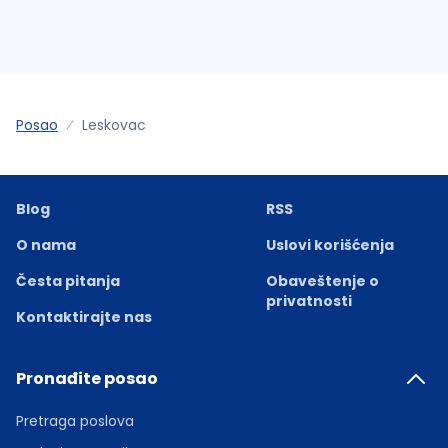
Posao
Leskovac
Blog
RSS
O nama
Uslovi korišćenja
Česta pitanja
Obaveštenje o
privatnosti
Kontaktirajte nas
Pronađite posao
Pretraga poslova