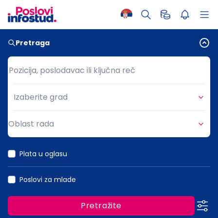
Pretraga
Pozicija, poslodavac ili ključna reč
Pozicija, poslodavac ili ključna reč
Izaberite grad
Grad
Oblast rada
Oblast rada
Plata u oglasu
Poslovi za mlade
Pretražite