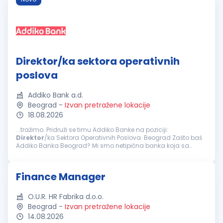
Direktor/ka sektora operativnih
poslova
Addiko Bank a.d.
Beograd
-
Izvan pretražene lokacije
18.08.2026
...tražimo. Pridruži se timu Addiko Banke na poziciji:
Direktor
/ka Sektora Operativnih Poslova Beograd Zašto baš
Addiko Banka Beograd? Mi smo netipična banka koja sa
svojim klijentima, građanima, malim i srednjim preduzećima
posluje na inovativan...
Finance Manager
O.U.R. HR Fabrika d.o.o.
Beograd
-
Izvan pretražene lokacije
14.08.2026