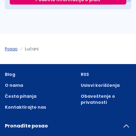
Posao
Lučani
Blog
RSS
O nama
Uslovi korišćenja
Česta pitanja
Obaveštenje o
privatnosti
Kontaktirajte nas
Pronađite posao