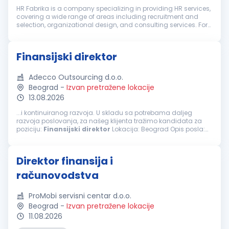
HR Fabrika is a company specializing in providing HR services,
covering a wide range of areas including recruitment and
selection, organizational design, and consulting services. For
our client, a well-established international company, we are
lookin...
Finansijski direktor
Adecco Outsourcing d.o.o.
Beograd
-
Izvan pretražene lokacije
13.08.2026
...i kontinuiranog razvoja. U skladu sa potrebama daljeg
razvoja poslovanja, za našeg klijenta tražimo kandidata za
poziciju:
Finansijski
direktor
Lokacija: Beograd Opis posla:
Organizuje poslove, planira, rukovodi i kontroliše rad sektora
finansija i računovodstva...
Direktor finansija i
računovodstva
ProMobi servisni centar d.o.o.
Beograd
-
Izvan pretražene lokacije
11.08.2026