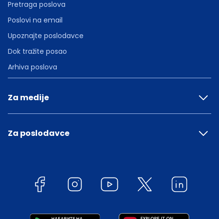
Pretraga poslova
Poslovi na email
Upoznajte poslodavce
Dok tražite posao
Arhiva poslova
Za medije
Za poslodavce