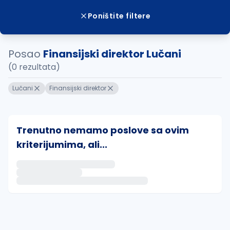
Poništite filtere
Posao
Finansijski direktor Lučani
(0 rezultata)
Lučani
Finansijski direktor
Trenutno nemamo poslove sa ovim
kriterijumima, ali...
Ako sačuvate ovu pretragu, obavestićemo vas putem 
uvajte pretragu