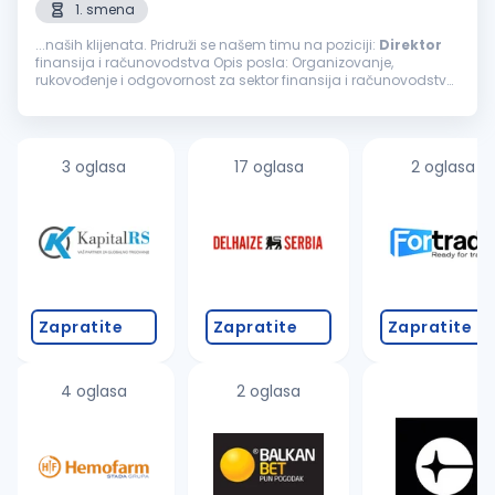
1. smena
...naših klijenata. Pridruži se našem timu na poziciji:
Direktor
finansija i računovodstva Opis posla: Organizovanje,
rukovođenje i odgovornost za sektor finansija i računovodstva
Odgovornost za postavljanje ispravnih modela knjiženja kroz
program...
3 oglasa
17 oglasa
2 oglasa
Zapratite
Zapratite
Zapratite
4 oglasa
2 oglasa