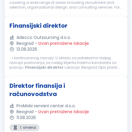
covering a wide range of areas including recruitment and
selection, organizational design, and consulting services. For
our client, a well-established international company, we are
lookin...
Finansijski direktor
Adecco Outsourcing d.o.o.
Beograd
-
Izvan pretražene lokacije
13.08.2026
...i kontinuiranog razvoja. U skladu sa potrebama daljeg
razvoja poslovanja, za našeg klijenta tražimo kandidata za
poziciju:
Finansijski
direktor
Lokacija: Beograd Opis posla:
Organizuje poslove, planira, rukovodi i kontroliše rad sektora
finansija i računovodstva...
Direktor finansija i
računovodstva
ProMobi servisni centar d.o.o.
Beograd
-
Izvan pretražene lokacije
11.08.2026
1. smena