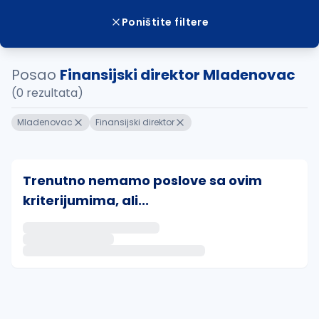
Poništite filtere
Posao
Finansijski direktor Mladenovac
(0 rezultata)
Mladenovac
Finansijski direktor
Trenutno nemamo poslove sa ovim
kriterijumima, ali...
Ako sačuvate ovu pretragu, obavestićemo vas putem 
uvajte pretragu