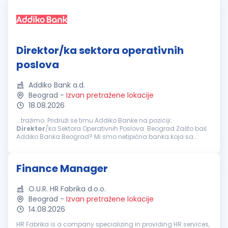
Direktor/ka sektora operativnih
poslova
Addiko Bank a.d.
Beograd
-
Izvan pretražene lokacije
18.08.2026
...tražimo. Pridruži se timu Addiko Banke na poziciji:
Direktor
/ka Sektora Operativnih Poslova Beograd Zašto baš
Addiko Banka Beograd? Mi smo netipična banka koja sa
svojim klijentima, građanima, malim i srednjim preduzećima
posluje na inovativan...
Finance Manager
O.U.R. HR Fabrika d.o.o.
Beograd
-
Izvan pretražene lokacije
14.08.2026
HR Fabrika is a company specializing in providing HR services,