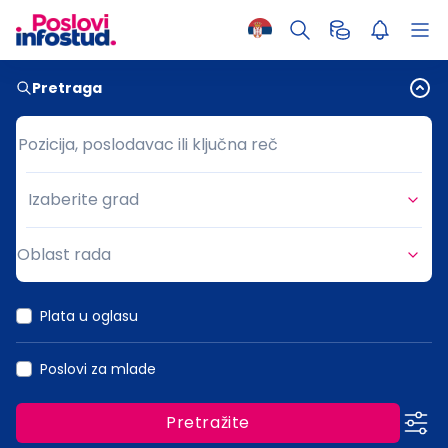
Pretraga
Pozicija, poslodavac ili ključna reč
Pozicija, poslodavac ili ključna reč
Izaberite grad
Grad
Oblast rada
Oblast rada
Plata u oglasu
Poslovi za mlade
Pretražite