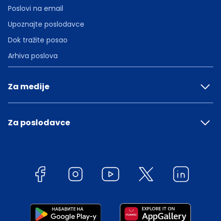
Poslovi na email
Upoznajte poslodavce
Dok tražite posao
Arhiva poslova
Za medije
Za poslodavce