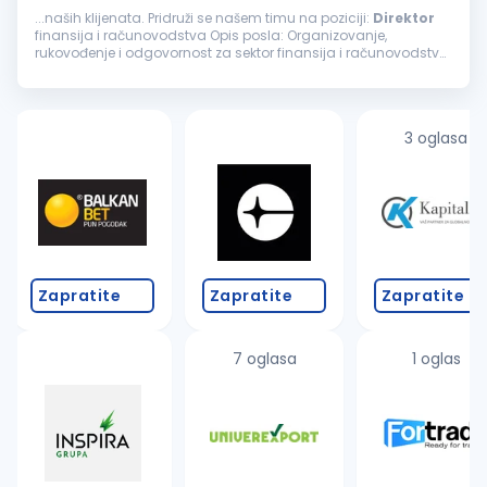
...naših klijenata. Pridruži se našem timu na poziciji:
Direktor
finansija i računovodstva Opis posla: Organizovanje,
rukovođenje i odgovornost za sektor finansija i računovodstva
Odgovornost za postavljanje ispravnih modela knjiženja kroz
program...
3 oglasa
Zapratite
Zapratite
Zapratite
7 oglasa
1 oglas