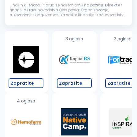
...naših klijenata. Pridruži se našem timu na poziciji:
Direktor
finansija i računovodstva Opis posla: Organizovanje,
rukovođenje i odgovornost za sektor finansija i računovodstva
Odgovornost za postavljanje ispravnih modela knjiženja kroz
program...
3 oglasa
2 oglasa
Zapratite
Zapratite
Zapratite
4 oglasa