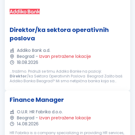
Direktor/ka sektora operativnih
poslova
Addiko Bank a.d.
Beograd
-
Izvan pretražene lokacije
18.08.2026
...tražimo. Pridruži se timu Addiko Banke na poziciji:
Direktor
/ka Sektora Operativnih Poslova Beograd Zašto baš
Addiko Banka Beograd? Mi smo netipična banka koja sa
svojim klijentima, građanima, malim i srednjim preduzećima
posluje na inovativan...
Finance Manager
O.U.R. HR Fabrika d.o.o.
Beograd
-
Izvan pretražene lokacije
14.08.2026
HR Fabrika is a company specializing in providing HR services,