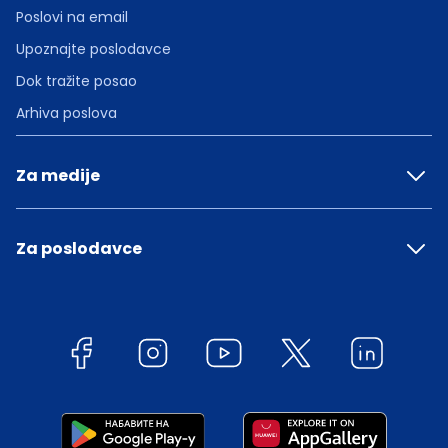
Poslovi na email
Upoznajte poslodavce
Dok tražite posao
Arhiva poslova
Za medije
Za poslodavce