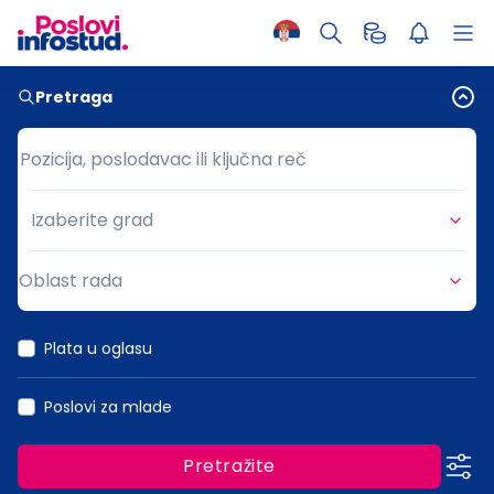
Pretraga
Pozicija, poslodavac ili ključna reč
Pozicija, poslodavac ili ključna reč
Izaberite grad
Grad
Oblast rada
Oblast rada
Plata u oglasu
Poslovi za mlade
Pretražite