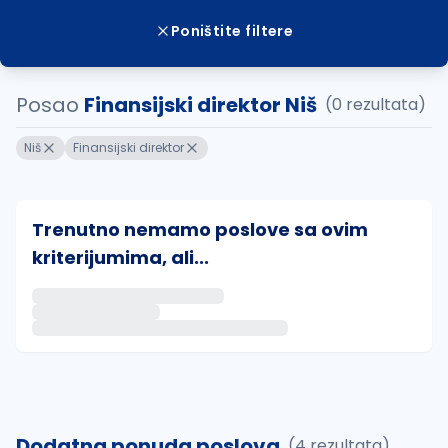
Poništite filtere
Posao
Finansijski direktor Niš
(0 rezultata)
Niš
Finansijski direktor
Trenutno nemamo poslove sa ovim
kriterijumima, ali...
Ako sačuvate ovu pretragu, obavestićemo vas putem 
uvajte pretragu
Dodatna ponuda poslova
(4 rezultata)