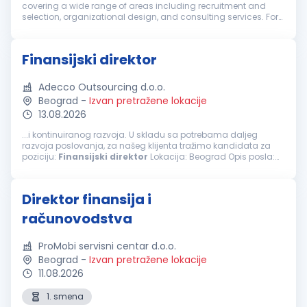
covering a wide range of areas including recruitment and
selection, organizational design, and consulting services. For
our client, a well-established international company, we are
lookin...
Finansijski direktor
Adecco Outsourcing d.o.o.
Beograd
-
Izvan pretražene lokacije
13.08.2026
...i kontinuiranog razvoja. U skladu sa potrebama daljeg
razvoja poslovanja, za našeg klijenta tražimo kandidata za
poziciju:
Finansijski
direktor
Lokacija: Beograd Opis posla:
Organizuje poslove, planira, rukovodi i kontroliše rad sektora
finansija i računovodstva...
Direktor finansija i
računovodstva
ProMobi servisni centar d.o.o.
Beograd
-
Izvan pretražene lokacije
11.08.2026
1. smena