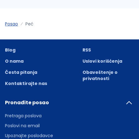
Posao
Peć
Blog
RSS
O nama
Uslovi korišćenja
Česta pitanja
Obaveštenje o
privatnosti
Kontaktirajte nas
Pronađite posao
Pretraga poslova
Poslovi na email
Upoznajte poslodavce