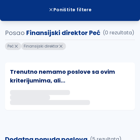
Poništite filtere
Posao
Finansijski direktor Peć
(0 rezultata)
Peć
Finansijski direktor
Trenutno nemamo poslove sa ovim
kriterijumima, ali...
Ako sačuvate ovu pretragu, obavestićemo vas putem 
uvajte pretragu
Dodatna ponuda poslova
(5 rezultata)