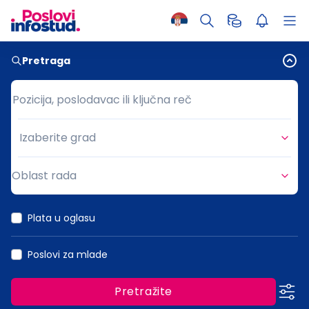
Pretraga
Pozicija, poslodavac ili ključna reč
Pozicija, poslodavac ili ključna reč
Izaberite grad
Grad
Oblast rada
Oblast rada
Plata u oglasu
Poslovi za mlade
Pretražite