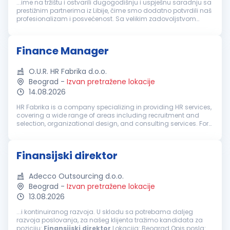
...ime na tržištu i ostvarili dugogodišnju i uspješnu saradnju sa
prestižnim partnerima iz Libije, čime smo dodatno potvrdili naš
profesionalizam i posvećenost. Sa velikim zadovoljstvom
objavljujemo oglas za otvorenu poziciju
Finansijski
direktor
,
nudeći...
Finance Manager
O.U.R. HR Fabrika d.o.o.
Beograd
-
Izvan pretražene lokacije
14.08.2026
HR Fabrika is a company specializing in providing HR services,
covering a wide range of areas including recruitment and
selection, organizational design, and consulting services. For
our client, a well-established international company, we are
lookin...
Finansijski direktor
Adecco Outsourcing d.o.o.
Beograd
-
Izvan pretražene lokacije
13.08.2026
...i kontinuiranog razvoja. U skladu sa potrebama daljeg
razvoja poslovanja, za našeg klijenta tražimo kandidata za
poziciju:
Finansijski
direktor
Lokacija: Beograd Opis posla: