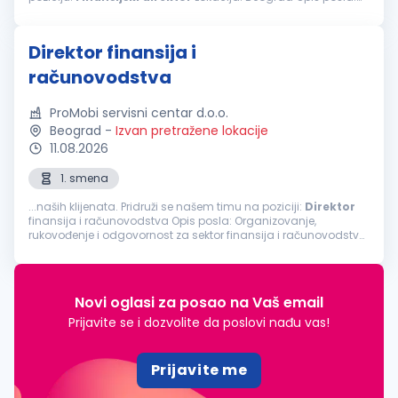
Organizuje poslove, planira, rukovodi i kontroliše rad sektora
finansija i računovodstva...
Direktor finansija i
računovodstva
ProMobi servisni centar d.o.o.
Beograd
-
Izvan pretražene lokacije
11.08.2026
1. smena
...naših klijenata. Pridruži se našem timu na poziciji:
Direktor
finansija i računovodstva Opis posla: Organizovanje,
rukovođenje i odgovornost za sektor finansija i računovodstva
Odgovornost za postavljanje ispravnih modela knjiženja kroz
program...
Novi oglasi za posao na Vaš email
Prijavite se i dozvolite da poslovi nađu vas!
Prijavite me