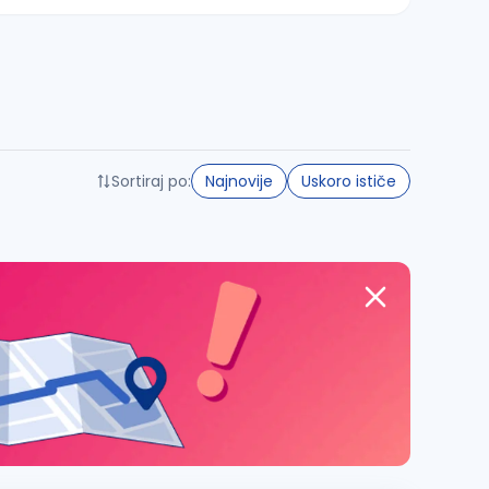
Sortiraj po:
Najnovije
Uskoro ističe