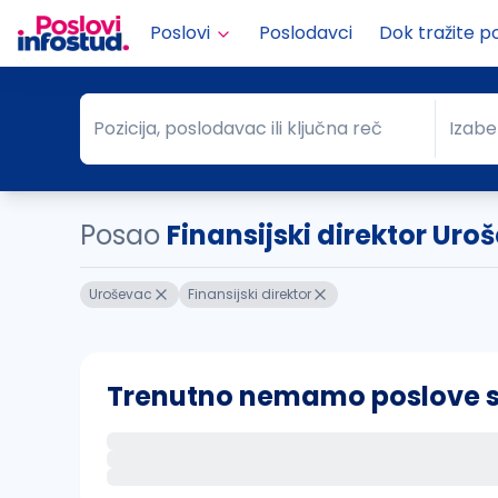
Poslovi
Poslodavci
Dok tražite p
Pozicija, poslodavac ili ključna reč
Izabe
Pozicija, poslodavac ili ključna reč
Grad
Posao
Finansijski direktor Uro
Uroševac
Finansijski direktor
Trenutno nemamo poslove sa 
Ako sačuvate ovu pretragu, obavestićemo va