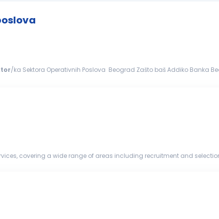
poslova
ktor
/ka Sektora Operativnih Poslova Beograd Zašto baš Addiko Banka Beograd? Mi smo netipična
ednjim preduzećima posluje na inovativan...
vices, covering a wide range of areas including recruitment and selection
re lookin...