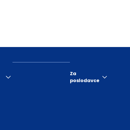
Za
poslodavce