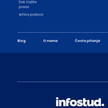
Dok tražite
posao
Arhiva poslova
Blog
O nama
Česta pitanja