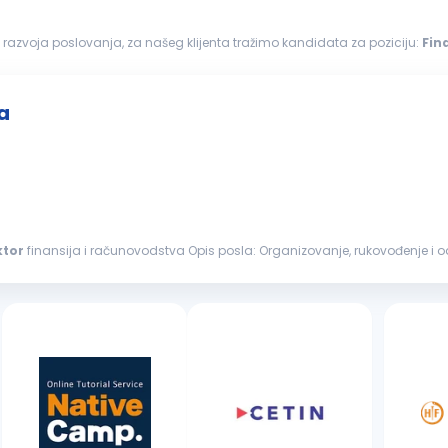
 razvoja poslovanja, za našeg klijenta tražimo kandidata za poziciju:
Fin
tora finansija i računovodstva...
a
ktor
finansija i računovodstva Opis posla: Organizovanje, rukovođenje i odgovornost za sektor finansija i računovodstva
 kroz program...