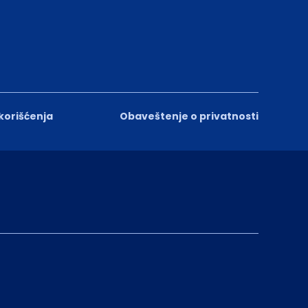
 korišćenja
Obaveštenje o privatnosti