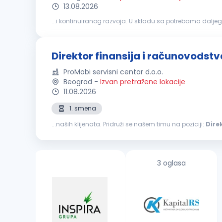
13.08.2026
...i kontinuiranog razvoja. U skladu sa potrebama daljeg
Organizuje poslove, planira, rukovodi i kontroliše rad sek
Direktor finansija i računovodstv
ProMobi servisni centar d.o.o.
Beograd
-
Izvan pretražene lokacije
11.08.2026
1. smena
...naših klijenata. Pridruži se našem timu na poziciji:
Dire
Odgovornost za postavljanje ispravnih modela knjiženja
3 oglasa