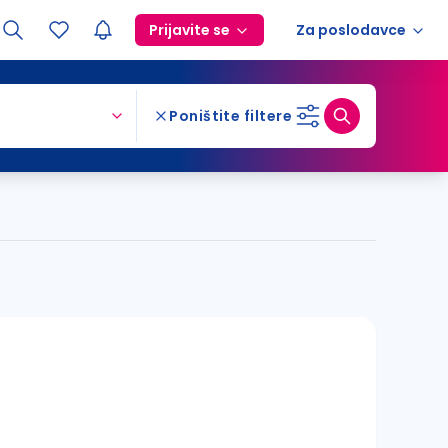
Prijavite se
Za poslodavce
Poništite filtere