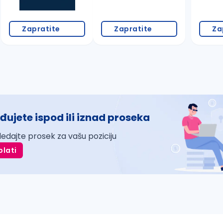
Zapratite
Zapratite
Za
đujete ispod ili iznad proseka
ledajte prosek za vašu poziciju
plati