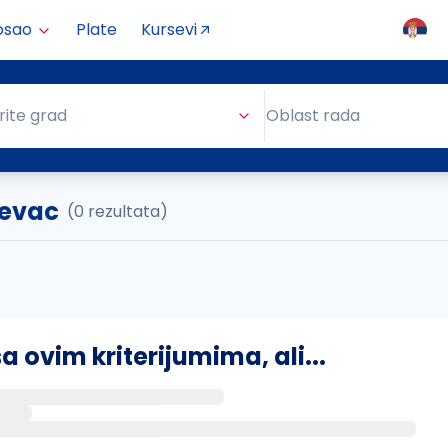
osao
Plate
Kursevi
Oblast rada
rite grad
Oblast rada
ševac
(0 rezultata)
ovim kriterijumima, ali...
s putem email-a kada se pojave novi poslovi.