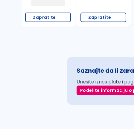
Zapratite
Zapratite
Saznajte da li zara
Unesite iznos plate i pog
Podelite informaciju o 