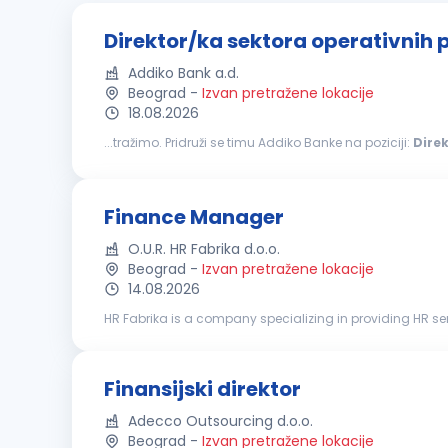
Direktor/ka sektora operativnih 
Addiko Bank a.d.
Beograd
-
Izvan pretražene lokacije
18.08.2026
...tražimo. Pridruži se timu Addiko Banke na poziciji:
Dire
banka koja sa svojim klijentima, građanima, malim i sr
Finance Manager
O.U.R. HR Fabrika d.o.o.
Beograd
-
Izvan pretražene lokacije
14.08.2026
HR Fabrika is a company specializing in providing HR ser
our client, a well-established international company, we a
Finansijski direktor
Adecco Outsourcing d.o.o.
Beograd
-
Izvan pretražene lokacije