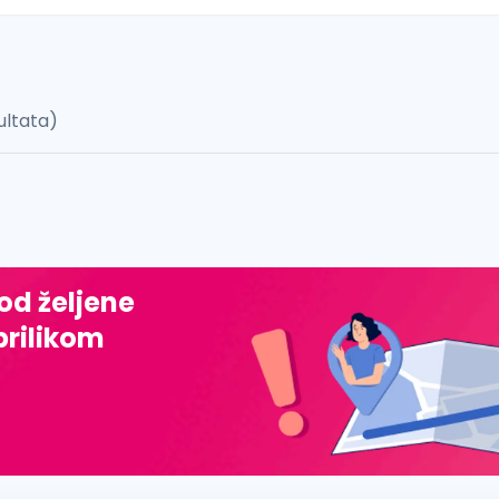
ultata)
 š, đ, ž, dž)
 od željene
prilikom