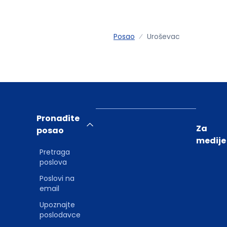
Posao
Uroševac
Pronađite
Za
posao
medije
Pretraga
poslova
Poslovi na
email
Upoznajte
poslodavce