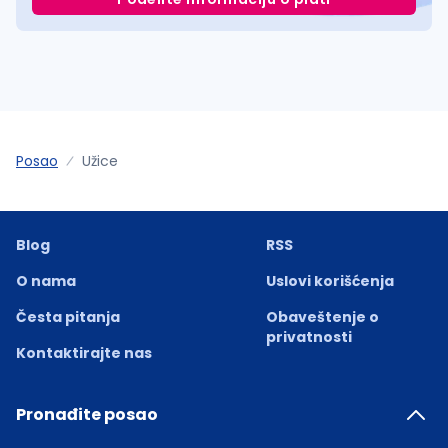
Posao
Užice
Blog
RSS
O nama
Uslovi korišćenja
Česta pitanja
Obaveštenje o
privatnosti
Kontaktirajte nas
Pronađite posao