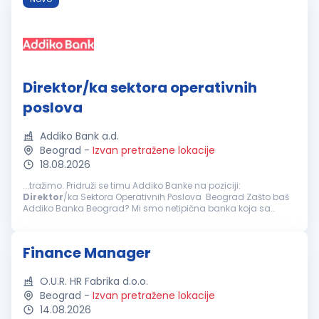
Direktor/ka sektora operativnih
poslova
Addiko Bank a.d.
Beograd
-
Izvan pretražene lokacije
18.08.2026
...tražimo. Pridruži se timu Addiko Banke na poziciji:
Direktor
/ka Sektora Operativnih Poslova Beograd Zašto baš
Addiko Banka Beograd? Mi smo netipična banka koja sa
svojim klijentima, građanima, malim i srednjim preduzećima
posluje na inovativan...
Finance Manager
O.U.R. HR Fabrika d.o.o.
Beograd
-
Izvan pretražene lokacije
14.08.2026