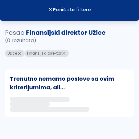
Poništite filtere
Posao
Finansijski direktor Užice
(0 rezultata)
Užice
Finansijski direktor
Trenutno nemamo poslove sa ovim
kriterijumima, ali...
Ako sačuvate ovu pretragu, obavestićemo vas putem 
uvajte pretragu