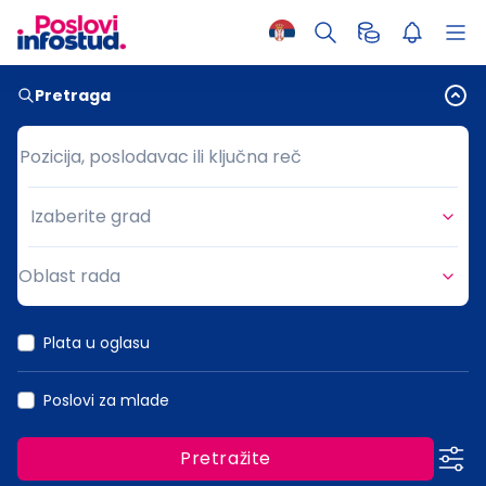
Pretraga
Pozicija, poslodavac ili ključna reč
Pozicija, poslodavac ili ključna reč
Izaberite grad
Grad
Oblast rada
Oblast rada
Plata u oglasu
Poslovi za mlade
Pretražite