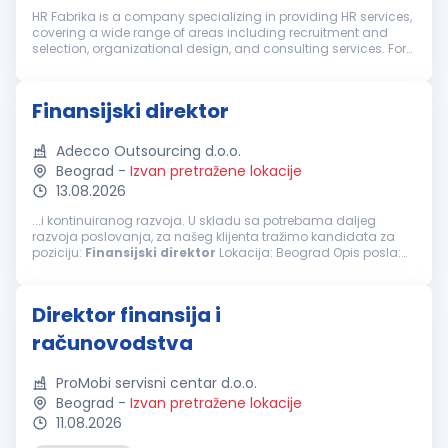
HR Fabrika is a company specializing in providing HR services,
covering a wide range of areas including recruitment and
selection, organizational design, and consulting services. For
our client, a well-established international company, we are
lookin...
Finansijski direktor
Adecco Outsourcing d.o.o.
Beograd
-
Izvan pretražene lokacije
13.08.2026
...i kontinuiranog razvoja. U skladu sa potrebama daljeg
razvoja poslovanja, za našeg klijenta tražimo kandidata za
poziciju:
Finansijski
direktor
Lokacija: Beograd Opis posla:
Organizuje poslove, planira, rukovodi i kontroliše rad sektora
finansija i računovodstva...
Direktor finansija i
računovodstva
ProMobi servisni centar d.o.o.
Beograd
-
Izvan pretražene lokacije
11.08.2026