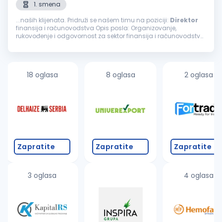
1. smena
...naših klijenata. Pridruži se našem timu na poziciji:
Direktor
finansija i računovodstva Opis posla: Organizovanje,
rukovođenje i odgovornost za sektor finansija i računovodstva
Odgovornost za postavljanje ispravnih modela knjiženja kroz
program...
18 oglasa
8 oglasa
2 oglasa
Zapratite
Zapratite
Zapratite
3 oglasa
4 oglasa