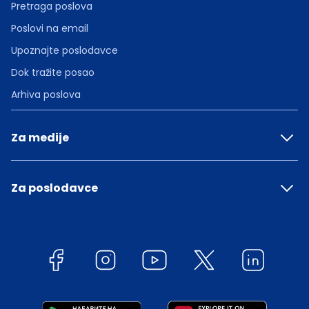
Pretraga poslova
Poslovi na email
Upoznajte poslodavce
Dok tražite posao
Arhiva poslova
Za medije
Za poslodavce