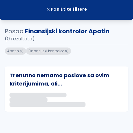
Poništite filtere
Posao
Finansijski kontrolor Apatin
(0 rezultata)
Apatin
Finansijski kontrolor
Trenutno nemamo poslove sa ovim
kriterijumima, ali...
Ako sačuvate ovu pretragu, obavestićemo vas putem 
uvajte pretragu