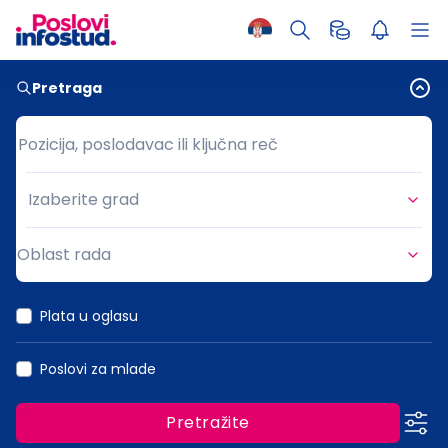
Pretraga
Pozicija, poslodavac ili ključna reč
Pozicija, poslodavac ili ključna reč
Izaberite grad
Grad
Oblast rada
Oblast rada
Plata u oglasu
Poslovi za mlade
Pretražite