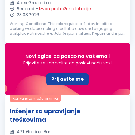
Apex Group d.o.o.
Beograd
-
Izvan pretražene lokacije
23.08.2026
Working Conditions: This role requires a 4-day in-office
working week, promoting a collaborative and engaging
workplace atmosphere. Job Responsibilities: Prepare and input
daily journal entries; Produce fund financial statements,
including footnotes...
Novi oglasi za posao na Vaš email
Prijavite se i dozvolite da poslovi nađu vas!
Prijavite me
Konkurišite među prvima
Inženjer za upravljanje
troškovima
ART Gradnja Bar