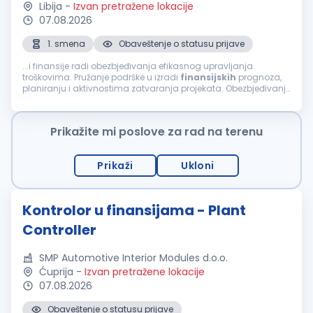
Libija
-
Izvan pretražene lokacije
07.08.2026
1. smena
Obaveštenje o statusu prijave
...i finansije radi obezbjeđivanja efikasnog upravljanja
troškovima. Pružanje podrške u izradi
finansijskih
prognoza,
planiranju i aktivnostima zatvaranja projekata. Obezbjeđivanje
usklađenosti sa procedurama kompanije, ugovornim
obavezama i standardima kontrole...
Prikažite mi poslove za rad na terenu
Prikaži
Ukloni
Kontrolor u finansijama - Plant
Controller
SMP Automotive Interior Modules d.o.o.
Ćuprija
-
Izvan pretražene lokacije
07.08.2026
Obaveštenje o statusu prijave