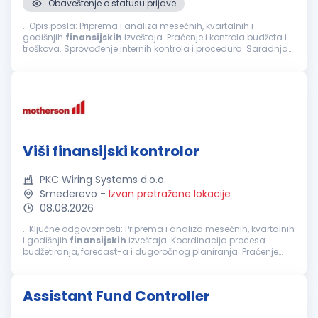
Obaveštenje o statusu prijave
...Opis posla: Priprema i analiza mesečnih, kvartalnih i
godišnjih
finansijskih
izveštaja. Praćenje i kontrola budžeta i
troškova. Sprovođenje internih kontrola i procedura. Saradnja
sa eksternim revizorima i priprema dokumentacije. Saradnja...
Viši finansijski kontrolor
PKC Wiring Systems d.o.o.
Smederevo
-
Izvan pretražene lokacije
08.08.2026
...Ključne odgovornosti: Priprema i analiza mesečnih, kvartalnih
i godišnjih
finansijskih
izveštaja. Koordinacija procesa
budžetiranja, forecast-a i dugoročnog planiranja. Praćenje
ostvarenja ključnih
finansijskih
pokazatelja (KPI) i analiza...
Assistant Fund Controller