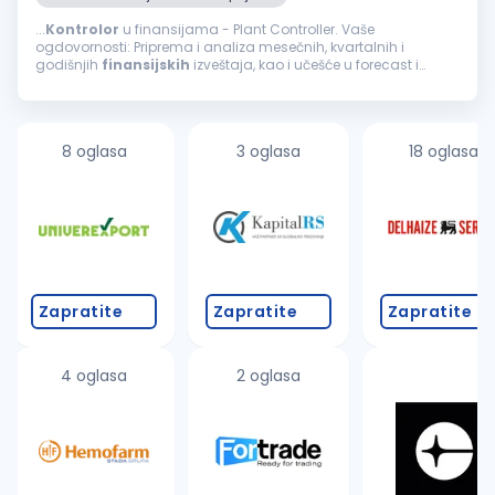
...
Kontrolor
u finansijama - Plant Controller. Vaše
ogdovornosti: Priprema i analiza mesečnih, kvartalnih i
godišnjih
finansijskih
izveštaja, kao i učešće u forecast i
budžetskom procesu. Praćenje poslovnih rezultata kroz analizu
ostvarenih u odnosu...
8 oglasa
3 oglasa
18 oglasa
Zapratite
Zapratite
Zapratite
4 oglasa
2 oglasa