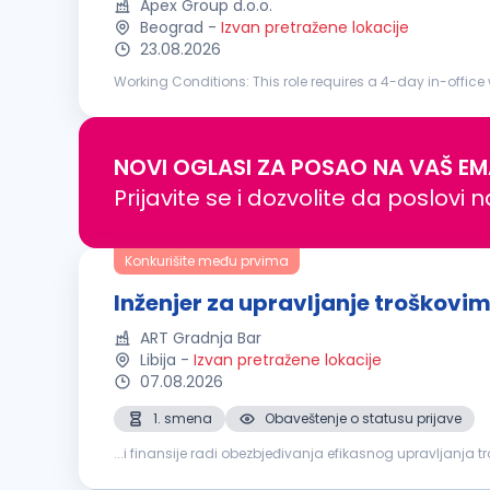
Apex Group d.o.o.
Beograd
-
Izvan pretražene lokacije
23.08.2026
Working Conditions: This role requires a 4-day in-office workin
journal entries; Produce fund financial statements, inclu
NOVI OGLASI ZA POSAO NA VAŠ EM
Prijavite se i dozvolite da poslovi 
Konkurišite među prvima
Inženjer za upravljanje troškovi
ART Gradnja Bar
Libija
-
Izvan pretražene lokacije
07.08.2026
1. smena
Obaveštenje o statusu prijave
...i finansije radi obezbjeđivanja efikasnog upravljanja 
usklađenosti sa procedurama kompanije, ugovornim ob