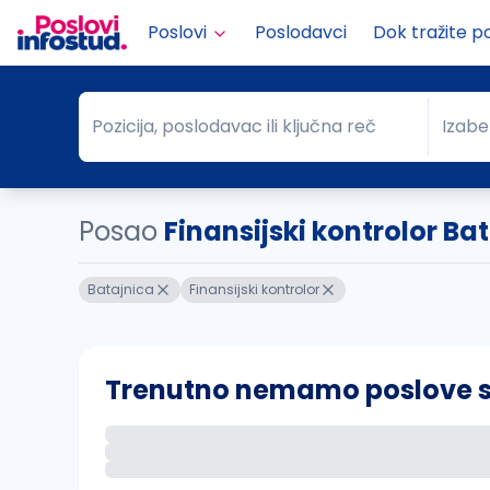
Poslovi
Poslodavci
Dok tražite p
Pozicija, poslodavac ili ključna reč
Izabe
Pozicija, poslodavac ili ključna reč
Grad
Posao
Finansijski kontrolor Ba
Batajnica
Finansijski kontrolor
Trenutno nemamo poslove sa 
Ako sačuvate ovu pretragu, obavestićemo va