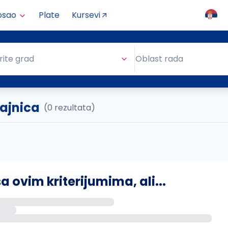
osao
Plate
Kursevi
Oblast rada
rite grad
Oblast rada
tajnica
(0 rezultata)
ovim kriterijumima, ali...
s putem email-a kada se pojave novi poslovi.