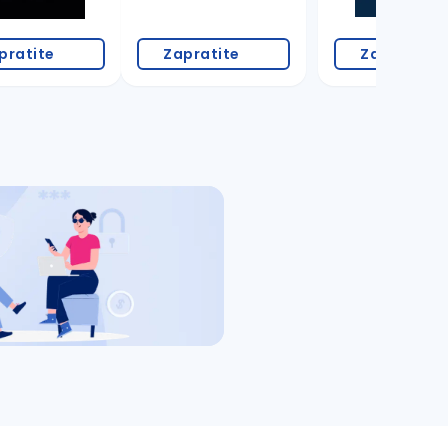
pratite
Zapratite
Zapratite