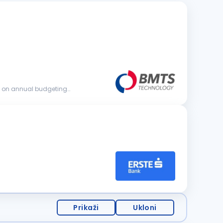
Prikaži
Ukloni