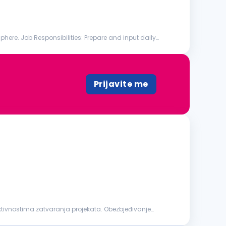
lities: Prepare and input daily
Prijavite me
ktivnostima zatvaranja projekata. Obezbjeđivanje