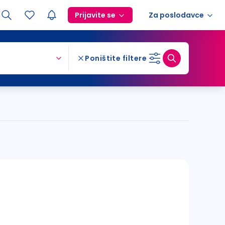
Prijavite se
Za poslodavce
Poništite filtere