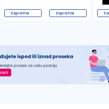
Zapratite
Zapratite
Za
đujete ispod ili iznad proseka
ledajte prosek za vašu poziciju
plati