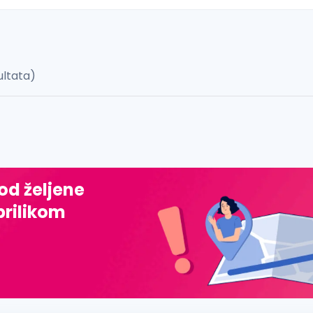
ultata)
 š, đ, ž, dž)
 od željene
prilikom