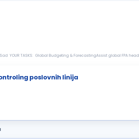
 global FPA head on annual budgeting
c financial planning for the global gr...
ntroling poslovnih linija
a