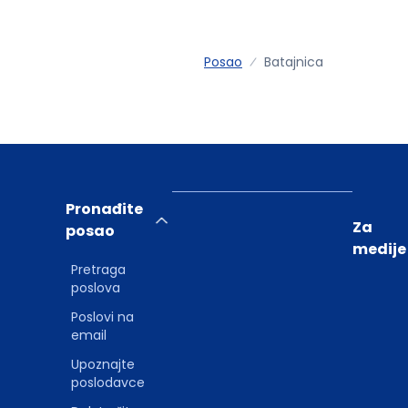
Posao
Batajnica
Pronađite
Za
posao
medije
Pretraga
poslova
Poslovi na
email
Upoznajte
poslodavce