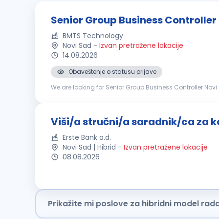
Senior Group Business Controller
BMTS Technology
Novi Sad
-
Izvan pretražene lokacije
14.08.2026
Obaveštenje o statusu prijave
We are looking for Senior Group Business Controller Novi Sad YOUR TASKS: Global Budgeting & ForecastingAssist
process, rolling forecasts, and mid-to-long-term strategi
Viši/a stručni/a saradnik/ca za ko
Erste Bank a.d.
Novi Sad | Hibrid
-
Izvan pretražene lokacije
08.08.2026
Prikažite mi poslove za hibridni model rad