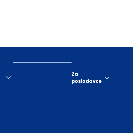
Za
poslodavce