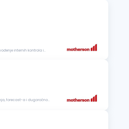
vođenje internih kontrola i
nja, forecast-a i dugoročnog