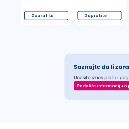
Zapratite
Zapratite
Saznajte da li zara
Unesite iznos plate i pog
Podelite informaciju o 