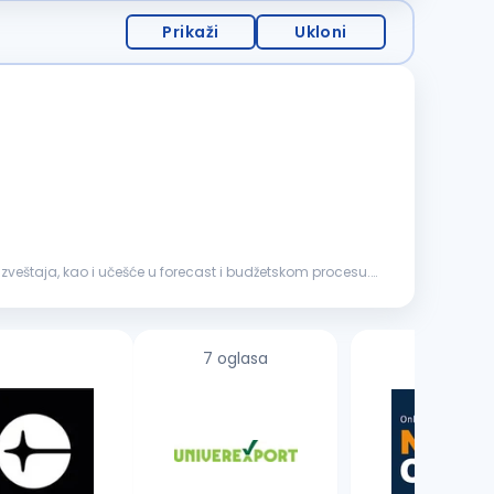
Prikaži
Ukloni
izveštaja, kao i učešće u forecast i budžetskom procesu.
7 oglasa