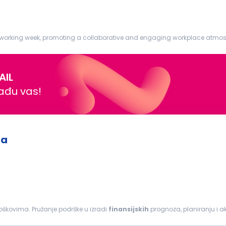
g week, promoting a collaborative and engaging workplace atmosphere. Job Responsibi
ding footnotes...
AIL
nađu vas!
ma
troškovima. Pružanje podrške u izradi
finansijskih
prognoza, planiranju i a
avezama i standardima kontrole...