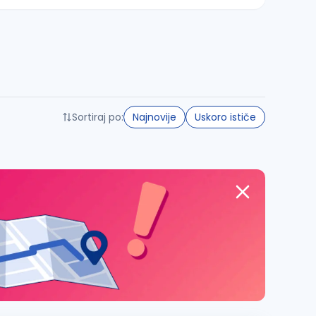
Sortiraj po:
Najnovije
Uskoro ističe