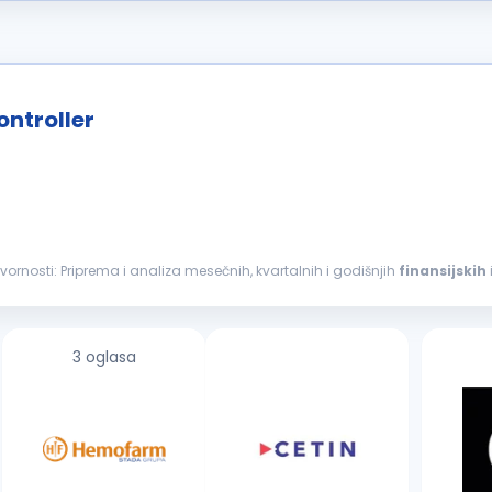
ontroller
u finansijama - Plant Controller. Vaše ogdovornosti: Priprema i analiza mesečnih, kvartalnih i godišnjih
finansijskih
nosu...
3 oglasa