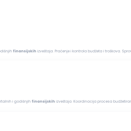
 godišnjih
finansijskih
izveštaja. Praćenje i kontrola budžeta i troškova. Spro
 dokumentacije. Saradnja...
nih, kvartalnih i godišnjih
finansijskih
izveštaja. Koordinacija procesa budžetira
azatelja (KPI) i analiza...