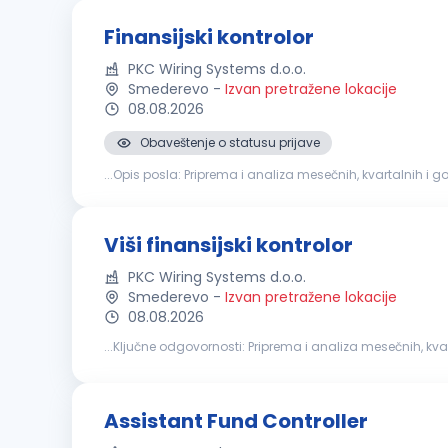
Finansijski kontrolor
PKC Wiring Systems d.o.o.
Smederevo
-
Izvan pretražene lokacije
08.08.2026
Obaveštenje o statusu prijave
...Opis posla: Priprema i analiza mesečnih, kvartalnih i
procedura. Saradnja sa eksternim revizorima i priprema
Viši finansijski kontrolor
PKC Wiring Systems d.o.o.
Smederevo
-
Izvan pretražene lokacije
08.08.2026
...Ključne odgovornosti: Priprema i analiza meseč
planiranja. Praćenje ostvarenja ključnih
finansijskih
pok
Assistant Fund Controller