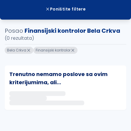
Poništite filtere
Posao
Finansijski kontrolor Bela Crkva
(0 rezultata)
Bela Crkva
Finansijski kontrolor
Trenutno nemamo poslove sa ovim
kriterijumima, ali...
Ako sačuvate ovu pretragu, obavestićemo vas putem 
uvajte pretragu