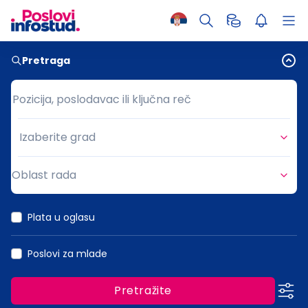
Pretraga
Pozicija, poslodavac ili ključna reč
Pozicija, poslodavac ili ključna reč
Izaberite grad
Grad
Oblast rada
Oblast rada
Plata u oglasu
Poslovi za mlade
Pretražite