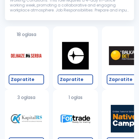
Working Conditions: This role requires a 4-day in-office
working week, promoting a collaborative and engaging
workplace atmosphere. Job Responsibilities: Prepare and input
daily journal entries; Produce fund financial statements,
including footnotes...
18 oglasa
Zapratite
Zapratite
Zapratite
3 oglasa
1 oglas