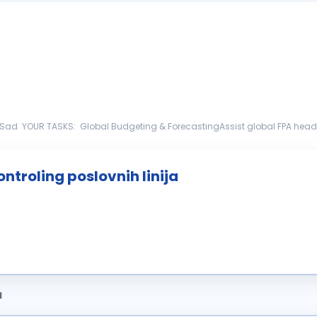
 global FPA head on annual budgeting
c financial planning for the global gr...
ntroling poslovnih linija
a