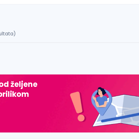
ultata)
 š, đ, ž, dž)
 od željene
prilikom