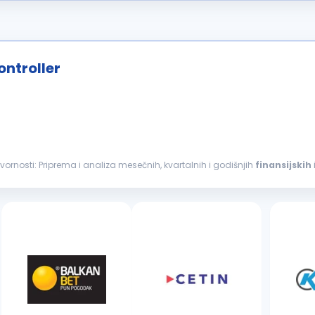
ontroller
u finansijama - Plant Controller. Vaše ogdovornosti: Priprema i analiza mesečnih, kvartalnih i godišnjih
finansijskih
nosu...