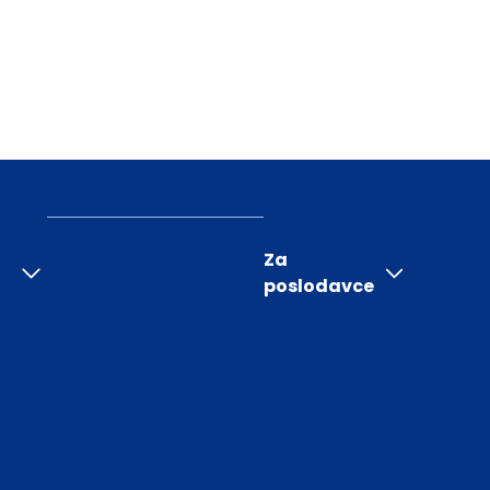
Za
poslodavce