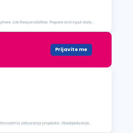
lities: Prepare and input daily
Prijavite me
ktivnostima zatvaranja projekata. Obezbjeđivanje