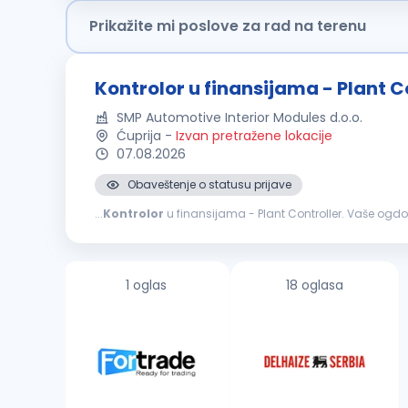
Prikažite mi poslove za rad na terenu
Kontrolor u finansijama - Plant C
SMP Automotive Interior Modules d.o.o.
Ćuprija
-
Izvan pretražene lokacije
07.08.2026
Obaveštenje o statusu prijave
...
Kontrolor
Praćenje poslovnih rezultata kroz analizu ostvarenih u od
1 oglas
18 oglasa