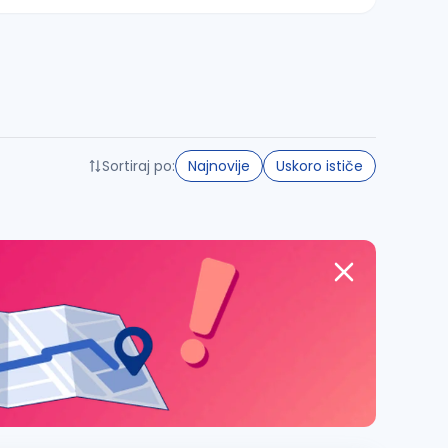
Sortiraj po:
Najnovije
Uskoro ističe