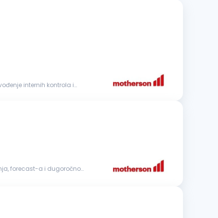
vođenje internih kontrola i
nja, forecast-a i dugoročnog