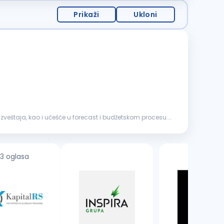
Prikaži
Ukloni
izveštaja, kao i učešće u forecast i budžetskom procesu.
3 oglasa