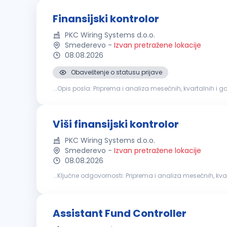
Finansijski kontrolor
PKC Wiring Systems d.o.o.
Smederevo
-
Izvan pretražene lokacije
08.08.2026
Obaveštenje o statusu prijave
...Opis posla: Priprema i analiza mesečnih, kvartalnih i
procedura. Saradnja sa eksternim revizorima i priprema
Viši finansijski kontrolor
PKC Wiring Systems d.o.o.
Smederevo
-
Izvan pretražene lokacije
08.08.2026
...Ključne odgovornosti: Priprema i analiza meseč
planiranja. Praćenje ostvarenja ključnih
finansijskih
pok
Assistant Fund Controller