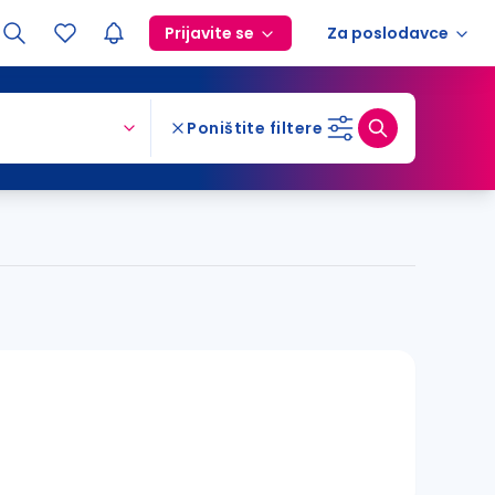
Prijavite se
Za poslodavce
Poništite filtere