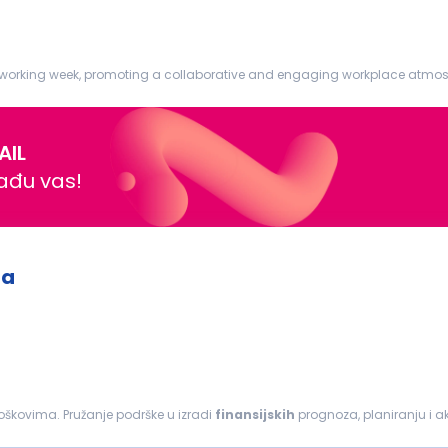
g week, promoting a collaborative and engaging workplace atmosphere. Job Responsibi
ding footnotes...
AIL
nađu vas!
ma
troškovima. Pružanje podrške u izradi
finansijskih
prognoza, planiranju i a
avezama i standardima kontrole...