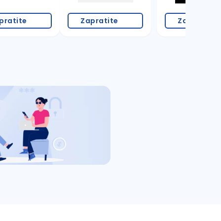
pratite
Zapratite
Zapratite