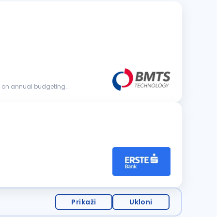
Prikaži
Ukloni