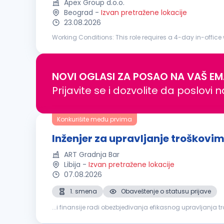
Apex Group d.o.o.
Beograd
-
Izvan pretražene lokacije
23.08.2026
Working Conditions: This role requires a 4-day in-office workin
journal entries; Produce fund financial statements, inclu
NOVI OGLASI ZA POSAO NA VAŠ EM
Prijavite se i dozvolite da poslovi 
Konkurišite među prvima
Inženjer za upravljanje troškovi
ART Gradnja Bar
Libija
-
Izvan pretražene lokacije
07.08.2026
1. smena
Obaveštenje o statusu prijave
...i finansije radi obezbjeđivanja efikasnog upravljanja 
usklađenosti sa procedurama kompanije, ugovornim ob