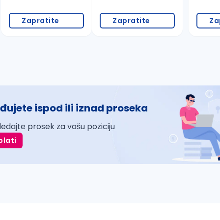
Zapratite
Zapratite
Za
đujete ispod ili iznad proseka
ledajte prosek za vašu poziciju
plati