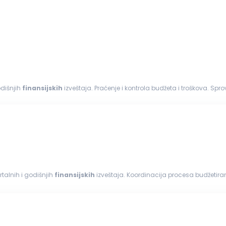
 godišnjih
finansijskih
izveštaja. Praćenje i kontrola budžeta i troškova. Spro
 dokumentacije. Saradnja...
nih, kvartalnih i godišnjih
finansijskih
izveštaja. Koordinacija procesa budžetira
azatelja (KPI) i analiza...