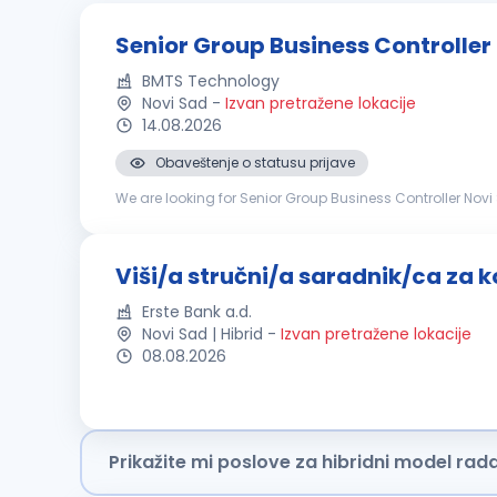
Senior Group Business Controller
BMTS Technology
Novi Sad
-
Izvan pretražene lokacije
14.08.2026
Obaveštenje o statusu prijave
We are looking for Senior Group Business Controller Novi Sad YOUR TASKS: Global Budgeting & ForecastingAssist
process, rolling forecasts, and mid-to-long-term strategi
Viši/a stručni/a saradnik/ca za ko
Erste Bank a.d.
Novi Sad | Hibrid
-
Izvan pretražene lokacije
08.08.2026
Prikažite mi poslove za hibridni model rad