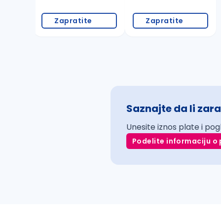
Zapratite
Zapratite
Saznajte da li zara
Unesite iznos plate i pog
Podelite informaciju o 