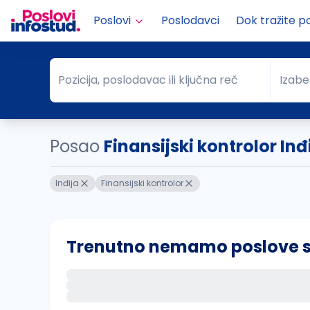
Poslovi
Poslodavci
Dok tražite p
Pozicija, poslodavac ili ključna reč
Izabe
Pozicija, poslodavac ili ključna reč
Grad
Posao
Finansijski kontrolor Inđ
Inđija
Finansijski kontrolor
Trenutno nemamo poslove sa 
Ako sačuvate ovu pretragu, obavestićemo va