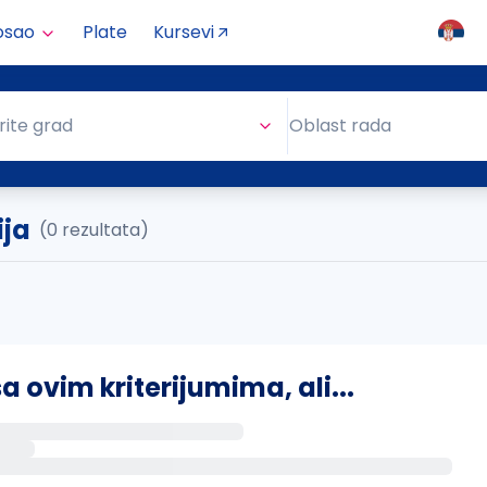
osao
Plate
Kursevi
Oblast rada
rite grad
Oblast rada
ija
(0 rezultata)
ovim kriterijumima, ali...
s putem email-a kada se pojave novi poslovi.