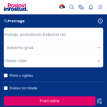
Pretraga
Pozicija, poslodavac ili ključna reč
Pozicija, poslodavac ili ključna reč
Izaberite grad
Grad
Oblast rada
Oblast rada
Plata u oglasu
Poslovi za mlade
Pretražite