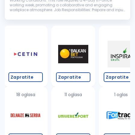
Working Conditions: This role requires a 4-day in-office
working week, promoting a collaborative and engaging
workplace atmosphere. Job Responsibilities: Prepare and input
daily journal entries; Produce fund financial statements,
including footnotes...
Zapratite
Zapratite
Zapratite
18 oglasa
11 oglasa
1 oglas