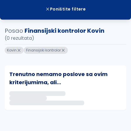
Poništite filtere
Posao
Finansijski kontrolor Kovin
(0 rezultata)
Kovin
Finansijski kontrolor
Trenutno nemamo poslove sa ovim
kriterijumima, ali...
Ako sačuvate ovu pretragu, obavestićemo vas putem 
uvajte pretragu