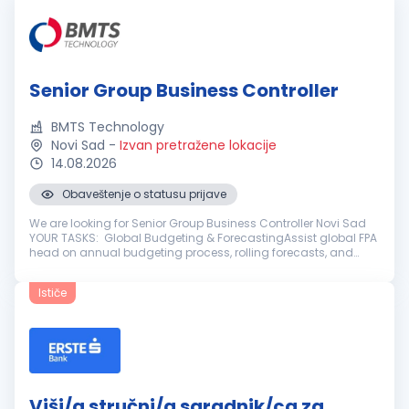
Senior Group Business Controller
BMTS Technology
Novi Sad
-
Izvan pretražene lokacije
14.08.2026
Obaveštenje o statusu prijave
We are looking for Senior Group Business Controller Novi Sad
YOUR TASKS: Global Budgeting & ForecastingAssist global FPA
head on annual budgeting process, rolling forecasts, and
mid-to-long-term strategic financial planning for the global
gr...
Ističe
Viši/a stručni/a saradnik/ca za