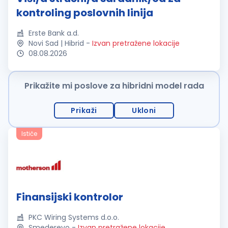
kontroling poslovnih linija
Erste Bank a.d.
Novi Sad | Hibrid
-
Izvan pretražene lokacije
08.08.2026
Prikažite mi poslove za hibridni model rada
Prikaži
Ukloni
Ističe
Finansijski kontrolor
PKC Wiring Systems d.o.o.
Smederevo
-
Izvan pretražene lokacije