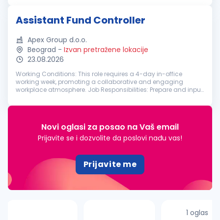
Assistant Fund Controller
Apex Group d.o.o.
Beograd
-
Izvan pretražene lokacije
23.08.2026
Working Conditions: This role requires a 4-day in-office
working week, promoting a collaborative and engaging
workplace atmosphere. Job Responsibilities: Prepare and input
daily journal entries; Produce fund financial statements,
including footnotes...
Novi oglasi za posao na Vaš email
Prijavite se i dozvolite da poslovi nađu vas!
Prijavite me
1 oglas