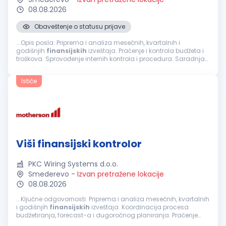
08.08.2026
Obaveštenje o statusu prijave
...Opis posla: Priprema i analiza mesečnih, kvartalnih i
godišnjih
finansijskih
izveštaja. Praćenje i kontrola budžeta i
troškova. Sprovođenje internih kontrola i procedura. Saradnja
sa eksternim revizorima i priprema dokumentacije. Saradnja...
Ističe
Viši finansijski kontrolor
PKC Wiring Systems d.o.o.
Smederevo
-
Izvan pretražene lokacije
08.08.2026
...Ključne odgovornosti: Priprema i analiza mesečnih, kvartalnih
i godišnjih
finansijskih
izveštaja. Koordinacija procesa
budžetiranja, forecast-a i dugoročnog planiranja. Praćenje
ostvarenja ključnih
finansijskih
pokazatelja (KPI) i analiza...