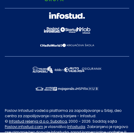
Poslovi Infostud vodeća platforma za zapošljavanje u Srbiji, deo
centra za zapošljavanje i razvoj karijere - Infostud.
©
Infostud rešenja d.o.o. Subotica
, 2000 -
2026
. Sadržaj sajta
Poslovi.infostud.com
je vlasništvo
Infostuda
. Zabranjeno je njegovo
preuzimanje bez dozvole
Infostuda
, zarad komercijalne upotrebe ili