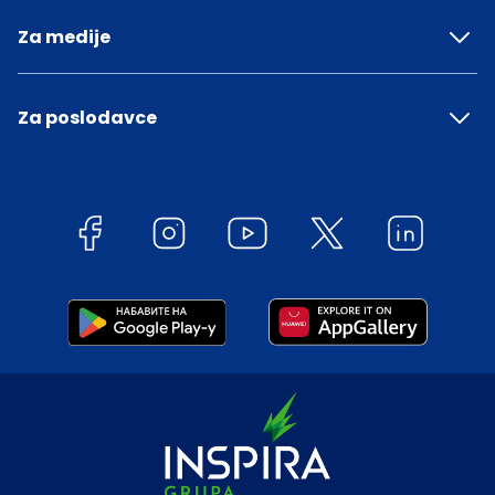
Za medije
Za poslodavce