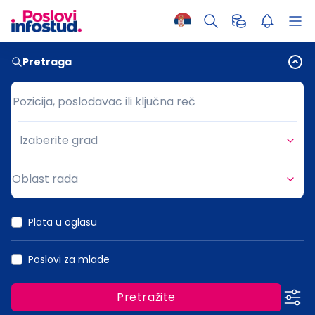
Pretraga
Pozicija, poslodavac ili ključna reč
Pozicija, poslodavac ili ključna reč
Izaberite grad
Grad
Oblast rada
Oblast rada
Plata u oglasu
Poslovi za mlade
Pretražite