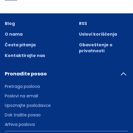
Blog
RSS
O nama
Uslovi korišćenja
Česta pitanja
Obaveštenje o
privatnosti
Kontaktirajte nas
Pronađite posao
Pretraga poslova
Poslovi na email
Upoznajte poslodavce
Dok tražite posao
Arhiva poslova