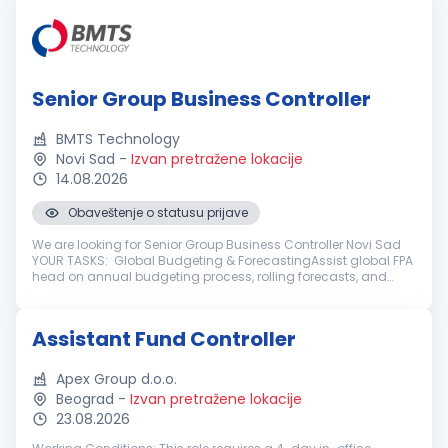
Senior Group Business Controller
BMTS Technology
Novi Sad
-
Izvan pretražene lokacije
14.08.2026
Obaveštenje o statusu prijave
We are looking for Senior Group Business Controller Novi Sad
YOUR TASKS: Global Budgeting & ForecastingAssist global FPA
head on annual budgeting process, rolling forecasts, and
mid-to-long-term strategic financial planning for the global
gr...
Assistant Fund Controller
Apex Group d.o.o.
Beograd
-
Izvan pretražene lokacije
23.08.2026