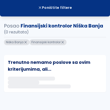
Poništite filtere
Posao
Finansijski kontrolor Niška Banja
(0 rezultata)
Niška Banja
Finansijski kontrolor
Trenutno nemamo poslove sa ovim
kriterijumima, ali...
Ako sačuvate ovu pretragu, obavestićemo vas putem 
uvajte pretragu