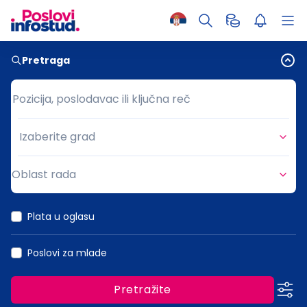
Pretraga
Pozicija, poslodavac ili ključna reč
Pozicija, poslodavac ili ključna reč
Izaberite grad
Grad
Oblast rada
Oblast rada
Plata u oglasu
Poslovi za mlade
Pretražite