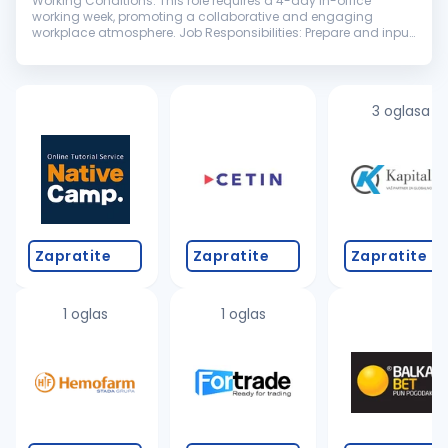
Working Conditions: This role requires a 4-day in-office
working week, promoting a collaborative and engaging
workplace atmosphere. Job Responsibilities: Prepare and input
daily journal entries; Produce fund financial statements,
including footnotes...
3 oglasa
Zapratite
Zapratite
Zapratite
1 oglas
1 oglas