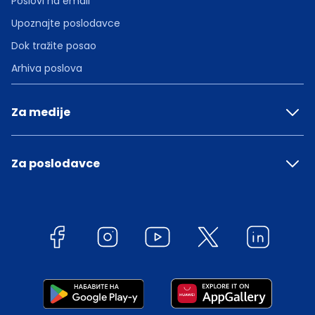
Poslovi na email
Upoznajte poslodavce
Dok tražite posao
Arhiva poslova
Za medije
Za poslodavce