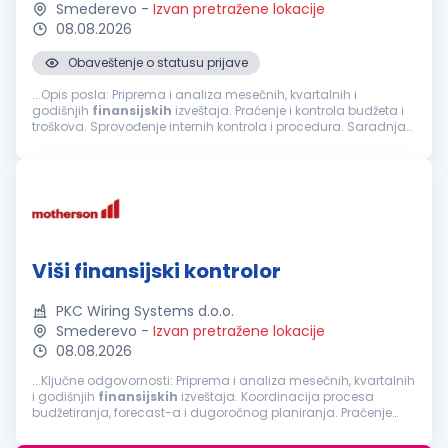
Smederevo
-
Izvan pretražene lokacije
08.08.2026
Obaveštenje o statusu prijave
...Opis posla: Priprema i analiza mesečnih, kvartalnih i
godišnjih
finansijskih
izveštaja. Praćenje i kontrola budžeta i
troškova. Sprovođenje internih kontrola i procedura. Saradnja
sa eksternim revizorima i priprema dokumentacije. Saradnja...
Viši finansijski kontrolor
PKC Wiring Systems d.o.o.
Smederevo
-
Izvan pretražene lokacije
08.08.2026
...Ključne odgovornosti: Priprema i analiza mesečnih, kvartalnih
i godišnjih
finansijskih
izveštaja. Koordinacija procesa
budžetiranja, forecast-a i dugoročnog planiranja. Praćenje
ostvarenja ključnih
finansijskih
pokazatelja (KPI) i analiza...