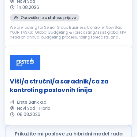
Novi Sad
14.08.2026
Obaveštenje o statusu prijave
We are looking for Senior Group Business Controller Novi Sad
YOUR TASKS: Global Budgeting & ForecastingAssist global FPA
head on annual budgeting process, rolling forecasts, and
mid-to-long-term strategic financial planning for the global
gr...
Viši/a stručni/a saradnik/ca za
kontroling poslovnih linija
Erste Bank a.d.
Novi Sad | Hibrid
08.08.2026
Prikažite mi poslove za hibridni model rada