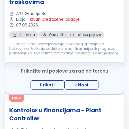
troškovima
ART Gradnja Bar
Libija
-
Izvan pretražene lokacije
07.08.2026
1. smena
Obaveštenje o statusu prijave
...i finansije radi obezbjeđivanja efikasnog upravljanja
troškovima. Pružanje podrške u izradi
finansijskih
prognoza,
planiranju i aktivnostima zatvaranja projekata. Obezbjeđivanje
usklađenosti sa procedurama kompanije, ugovornim
obavezama i standardima kontrole...
Prikažite mi poslove za rad na terenu
Prikaži
Ukloni
Ističe
Kontrolor u finansijama - Plant
Controller