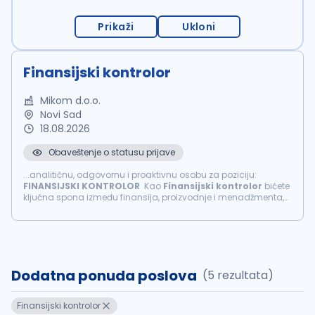
Prikaži
Ukloni
Finansijski kontrolor
Mikom d.o.o.
Novi Sad
18.08.2026
Obaveštenje o statusu prijave
...analitičnu, odgovornu i proaktivnu osobu za poziciju:
FINANSIJSKI
KONTROLOR
Kao
Finansijski
kontrolor
bićete
ključna spona između finansija, proizvodnje i menadžmenta,
sa ciljem optimizacije troškova i unapređenja profitabilnosti
projekata: ...
Dodatna ponuda poslova
(5 rezultata)
Finansijski kontrolor