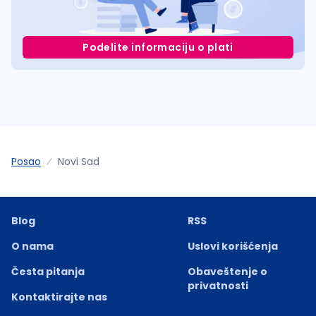
Podelite informaciju o plati
Posao
Novi Sad
Blog
RSS
O nama
Uslovi korišćenja
Česta pitanja
Obaveštenje o
privatnosti
Kontaktirajte nas