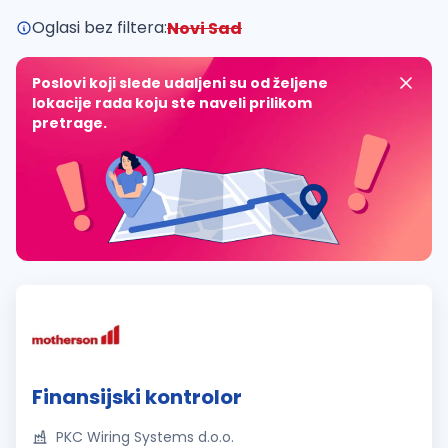
Oglasi bez filtera:
Novi Sad
Poslovi koji slede udaljeni su od željene
lokacije rada koju ste naveli prilikom
pretrage.
Finansijski kontrolor
PKC Wiring Systems d.o.o.