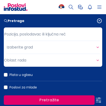
Pretraga
Pozicija, poslodavac ili ključna reč
Pozicija, poslodavac ili ključna reč
Izaberite grad
Grad
Oblast rada
Oblast rada
Plata u oglasu
Poslovi za mlade
Pretražite