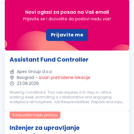
Novi oglasi za posao na Vaš email
Prijavite se i dozvolite da poslovi nađu vas!
Prijavite me
Assistant Fund Controller
Apex Group d.o.o.
Beograd
-
Izvan pretražene lokacije
23.08.2026
Working Conditions: This role requires a 4-day in-office
working week, promoting a collaborative and engaging
workplace atmosphere. Job Responsibilities: Prepare and input
daily journal entries; Produce fund financial statements,
including footnotes...
Konkurišite među prvima
Inženjer za upravljanje