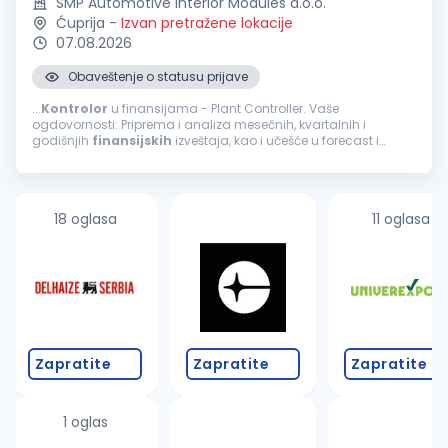
SMP Automotive Interior Modules d.o.o.
Ćuprija
-
Izvan pretražene lokacije
07.08.2026
Obaveštenje o statusu prijave
...
Kontrolor
u finansijama - Plant Controller. Vaše
ogdovornosti: Priprema i analiza mesečnih, kvartalnih i
godišnjih
finansijskih
izveštaja, kao i učešće u forecast i
budžetskom procesu. Praćenje poslovnih rezultata kroz analizu
ostvarenih u odnosu...
18 oglasa
11 oglasa
Zapratite
Zapratite
Zapratite
1 oglas