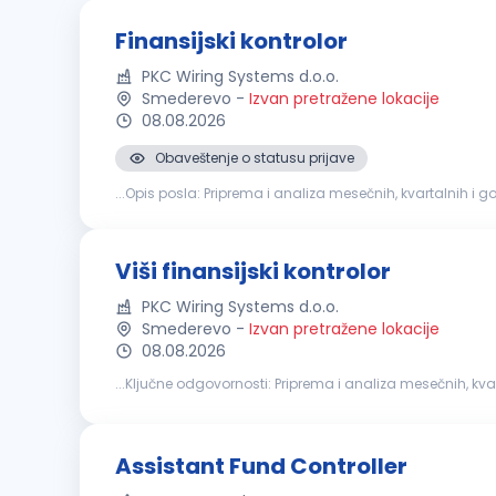
Finansijski kontrolor
PKC Wiring Systems d.o.o.
Smederevo
-
Izvan pretražene lokacije
08.08.2026
Obaveštenje o statusu prijave
...Opis posla: Priprema i analiza mesečnih, kvartalnih i
procedura. Saradnja sa eksternim revizorima i priprema
Viši finansijski kontrolor
PKC Wiring Systems d.o.o.
Smederevo
-
Izvan pretražene lokacije
08.08.2026
...Ključne odgovornosti: Priprema i analiza meseč
planiranja. Praćenje ostvarenja ključnih
finansijskih
pok
Assistant Fund Controller