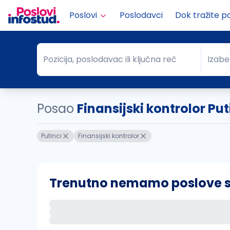
Poslovi
Poslodavci
Dok tražite p
Pozicija, poslodavac ili ključna reč
Izabe
Pozicija, poslodavac ili ključna reč
Grad
Posao
Finansijski kontrolor Put
Putinci
Finansijski kontrolor
Trenutno nemamo poslove sa 
Ako sačuvate ovu pretragu, obavestićemo va