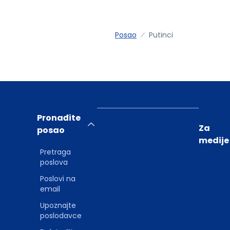
Posao
Putinci
Pronađite
Za
posao
medije
Pretraga
poslova
Poslovi na
email
Upoznajte
poslodavce