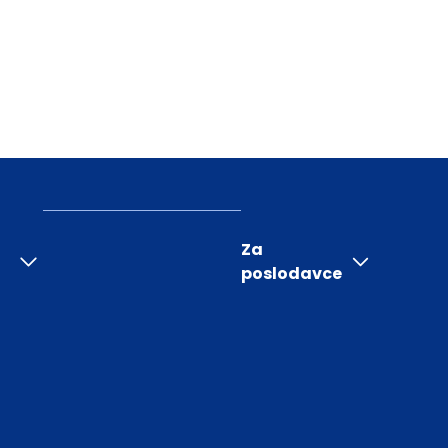
Za
poslodavce