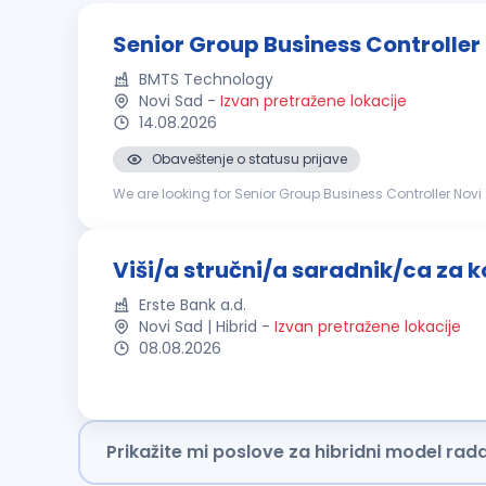
Senior Group Business Controller
BMTS Technology
Novi Sad
-
Izvan pretražene lokacije
14.08.2026
Obaveštenje o statusu prijave
We are looking for Senior Group Business Controller Novi Sad YOUR TASKS: Global Budgeting & ForecastingAssist
process, rolling forecasts, and mid-to-long-term strategi
Viši/a stručni/a saradnik/ca za ko
Erste Bank a.d.
Novi Sad | Hibrid
-
Izvan pretražene lokacije
08.08.2026
Prikažite mi poslove za hibridni model rad