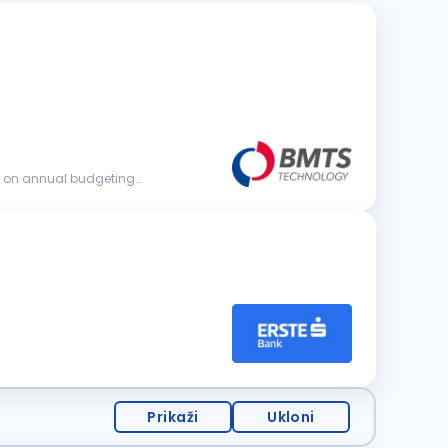
Prikaži
Ukloni