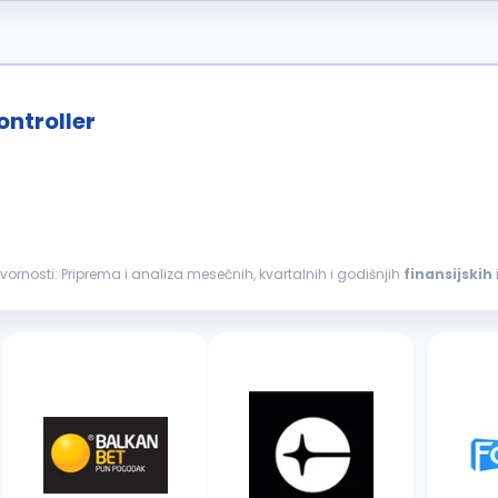
ontroller
u finansijama - Plant Controller. Vaše ogdovornosti: Priprema i analiza mesečnih, kvartalnih i godišnjih
finansijskih
nosu...