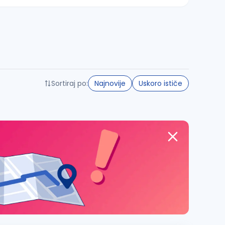
Sortiraj po:
Najnovije
Uskoro ističe