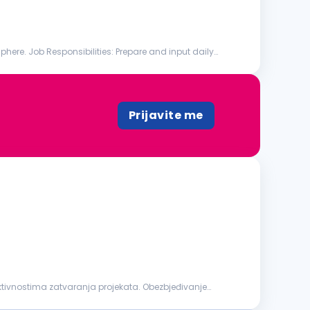
lities: Prepare and input daily
Prijavite me
ktivnostima zatvaranja projekata. Obezbjeđivanje