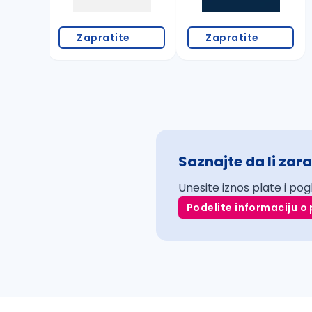
Zapratite
Zapratite
Saznajte da li zara
Unesite iznos plate i pog
Podelite informaciju o 