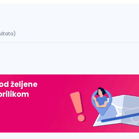
ultata)
 š, đ, ž, dž)
 od željene
prilikom