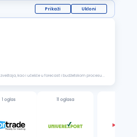
Prikaži
Ukloni
izveštaja, kao i učešće u forecast i budžetskom procesu.
1 oglas
11 oglasa