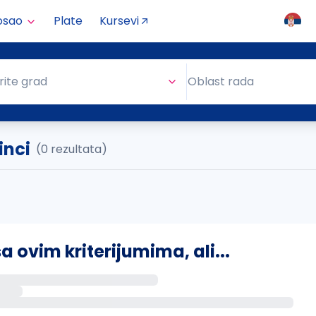
osao
Plate
Kursevi
Oblast rada
rite grad
Oblast rada
inci
(0 rezultata)
ovim kriterijumima, ali...
s putem email-a kada se pojave novi poslovi.