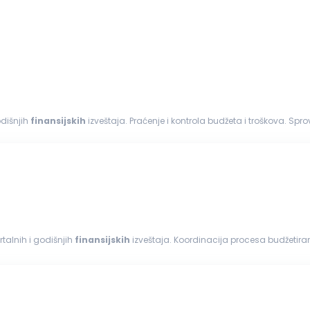
 godišnjih
finansijskih
izveštaja. Praćenje i kontrola budžeta i troškova. Spro
 dokumentacije. Saradnja...
nih, kvartalnih i godišnjih
finansijskih
izveštaja. Koordinacija procesa budžetira
azatelja (KPI) i analiza...