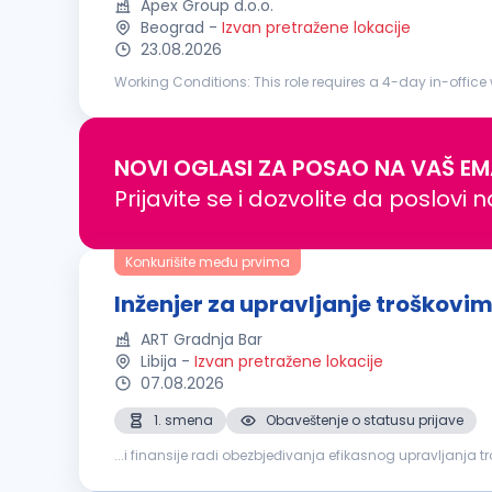
Apex Group d.o.o.
Beograd
-
Izvan pretražene lokacije
23.08.2026
Working Conditions: This role requires a 4-day in-office workin
journal entries; Produce fund financial statements, inclu
NOVI OGLASI ZA POSAO NA VAŠ EM
Prijavite se i dozvolite da poslovi 
Konkurišite među prvima
Inženjer za upravljanje troškovi
ART Gradnja Bar
Libija
-
Izvan pretražene lokacije
07.08.2026
1. smena
Obaveštenje o statusu prijave
...i finansije radi obezbjeđivanja efikasnog upravljanja 
usklađenosti sa procedurama kompanije, ugovornim ob