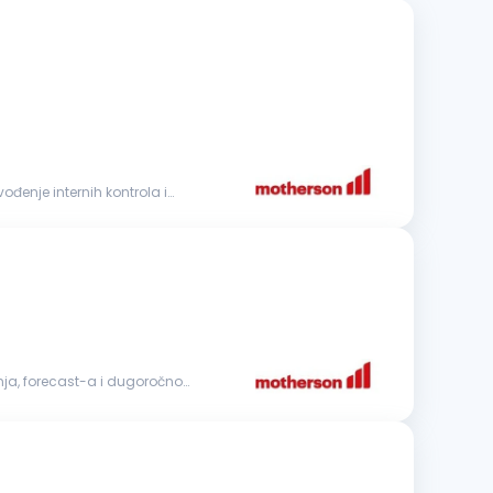
vođenje internih kontrola i
nja, forecast-a i dugoročnog