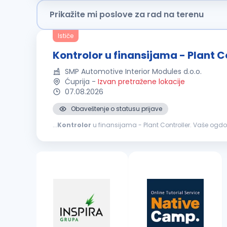
Prikažite mi poslove za rad na terenu
Ističe
Kontrolor u finansijama - Plant C
SMP Automotive Interior Modules d.o.o.
Ćuprija
-
Izvan pretražene lokacije
07.08.2026
Obaveštenje o statusu prijave
...
Kontrolor
Praćenje poslovnih rezultata kroz analizu ostvarenih u od