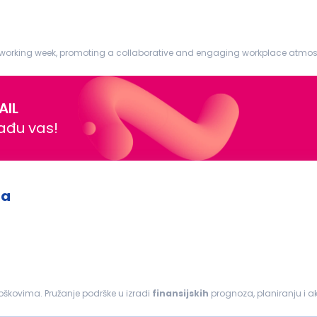
g week, promoting a collaborative and engaging workplace atmosphere. Job Responsibi
ding footnotes...
AIL
nađu vas!
ma
troškovima. Pružanje podrške u izradi
finansijskih
prognoza, planiranju i a
avezama i standardima kontrole...