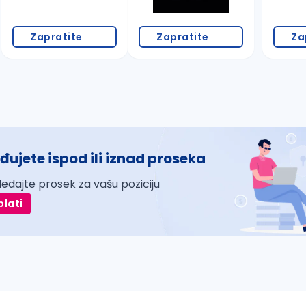
Zapratite
Zapratite
Za
đujete ispod ili iznad proseka
ledajte prosek za vašu poziciju
plati