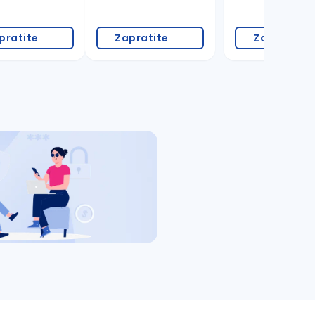
pratite
Zapratite
Zapratite