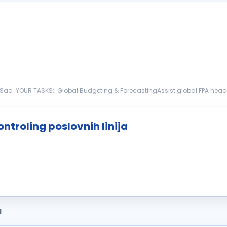
 global FPA head on annual budgeting
c financial planning for the global gr...
ntroling poslovnih linija
a