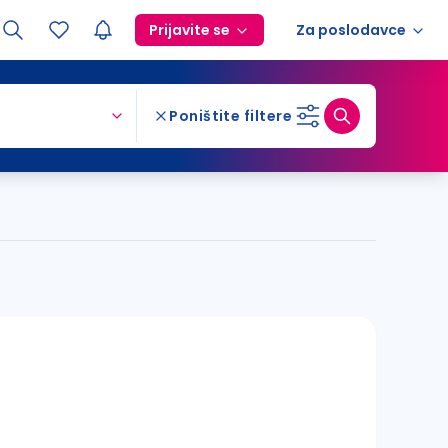
Prijavite se
Za poslodavce
Poništite filtere