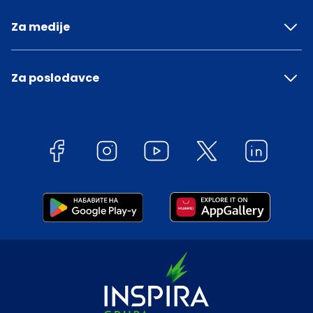
Za medije
Za poslodavce