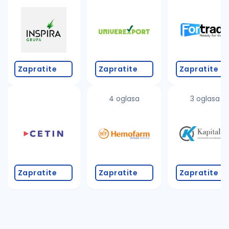
Takođe možete da:
proverite pravopisne greške (koristite č, ć, š, đ, ž,
povećajte radijus za odabrani grad
promenite odabrane filtere pretrage
Zapratite
Zapratite
Zapratite
4 oglasa
3 oglasa
Zapratite
Zapratite
Zapratite