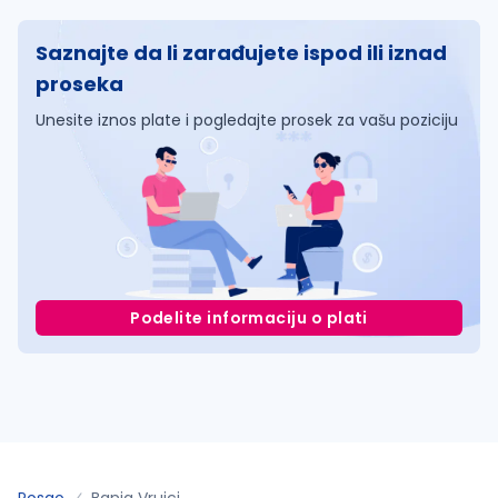
Saznajte da li zarađujete ispod ili iznad
proseka
Unesite iznos plate i pogledajte prosek za vašu poziciju
Podelite informaciju o plati
Posao
Banja Vrujci