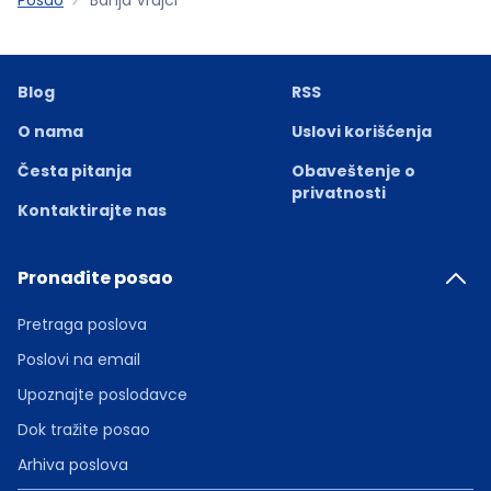
Blog
RSS
O nama
Uslovi korišćenja
Česta pitanja
Obaveštenje o
privatnosti
Kontaktirajte nas
Pronađite posao
Pretraga poslova
Poslovi na email
Upoznajte poslodavce
Dok tražite posao
Arhiva poslova