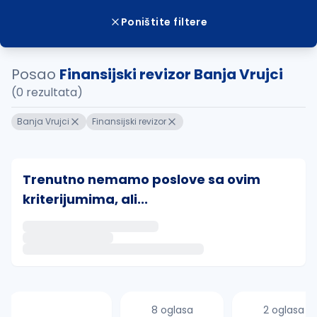
Poništite filtere
Posao
Finansijski revizor Banja Vrujci
(0 rezultata)
Banja Vrujci
Finansijski revizor
Trenutno nemamo poslove sa ovim
kriterijumima, ali...
Ako sačuvate ovu pretragu, obavestićemo vas putem 
uvajte pretragu
8 oglasa
2 oglasa