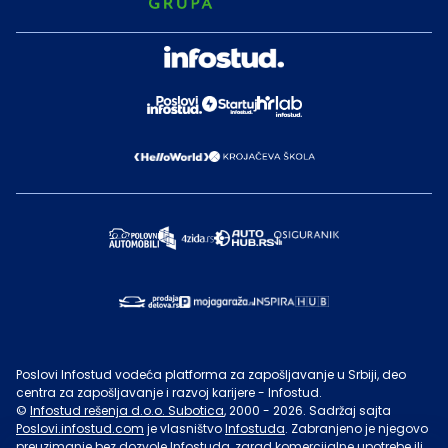
Poslovi Infostud vodeća platforma za zapošljavanje u Srbiji, deo
centra za zapošljavanje i razvoj karijere - Infostud.
©
Infostud rešenja d.o.o. Subotica
, 2000 -
2026
. Sadržaj sajta
Poslovi.infostud.com
je vlasništvo
Infostuda
. Zabranjeno je njegovo
preuzimanje bez dozvole
Infostuda
, zarad komercijalne upotrebe ili