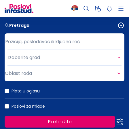
Pretraga
Pozicija, poslodavac ili ključna reč
Pozicija, poslodavac ili ključna reč
Izaberite grad
Grad
Oblast rada
Oblast rada
Plata u oglasu
Poslovi za mlade
Pretražite