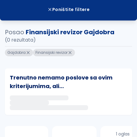
Poništite filtere
Posao
Finansijski revizor Gajdobra
(0 rezultata)
Gajdobra
Finansijski revizor
Trenutno nemamo poslove sa ovim
kriterijumima, ali...
Ako sačuvate ovu pretragu, obavestićemo vas putem 
uvajte pretragu
1 oglas