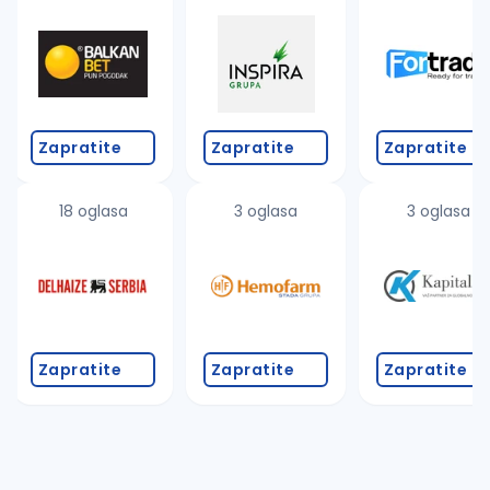
Takođe možete da:
proverite pravopisne greške (koristite č, ć, š, đ, ž,
povećajte radijus za odabrani grad
promenite odabrane filtere pretrage
Zapratite
Zapratite
Zapratite
18 oglasa
3 oglasa
3 oglasa
Zapratite
Zapratite
Zapratite