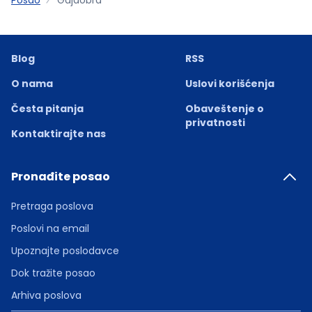
Blog
RSS
O nama
Uslovi korišćenja
Česta pitanja
Obaveštenje o
privatnosti
Kontaktirajte nas
Pronađite posao
Pretraga poslova
Poslovi na email
Upoznajte poslodavce
Dok tražite posao
Arhiva poslova