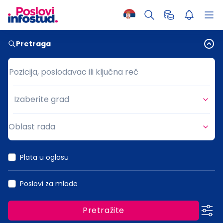
Pretraga
Pozicija, poslodavac ili ključna reč
Pozicija, poslodavac ili ključna reč
Izaberite grad
Grad
Oblast rada
Oblast rada
Plata u oglasu
Poslovi za mlade
Pretražite