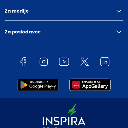
Za medije
Za poslodavce