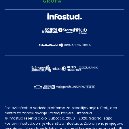
Poslovi Infostud vodeća platforma za zapošljavanje u Srbiji, deo
centra za zapošljavanje i razvoj karijere - Infostud.
©
Infostud rešenja d.o.o. Subotica
, 2000 -
2026
. Sadržaj sajta
Poslovi.infostud.com
je vlasništvo
Infostuda
. Zabranjeno je njegovo
preuzimanje bez dozvole
Infostuda
, zarad komercijalne upotrebe ili