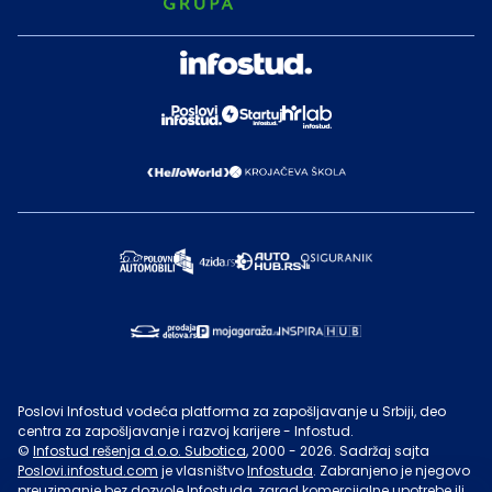
Poslovi Infostud vodeća platforma za zapošljavanje u Srbiji, deo
centra za zapošljavanje i razvoj karijere - Infostud.
©
Infostud rešenja d.o.o. Subotica
, 2000 -
2026
. Sadržaj sajta
Poslovi.infostud.com
je vlasništvo
Infostuda
. Zabranjeno je njegovo
preuzimanje bez dozvole
Infostuda
, zarad komercijalne upotrebe ili