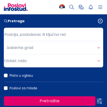
Pretraga
Pozicija, poslodavac ili ključna reč
Pozicija, poslodavac ili ključna reč
Izaberite grad
Grad
Oblast rada
Oblast rada
Plata u oglasu
Poslovi za mlade
Pretražite