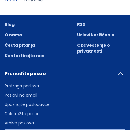
Blog
RSS
O nama
Uslovi korišćenja
Česta pitanja
Obaveštenje o
privatnosti
Kontaktirajte nas
Pronađite posao
Pretraga poslova
Poslovi na email
Upoznajte poslodavce
Dok tražite posao
Arhiva poslova