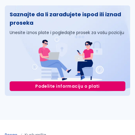
Saznajte da li zarađujete ispod ili iznad
proseka
Unesite iznos plate i pogledajte prosek za vašu poziciju
Podelite informaciju o plati
Posao
Kuršumlija