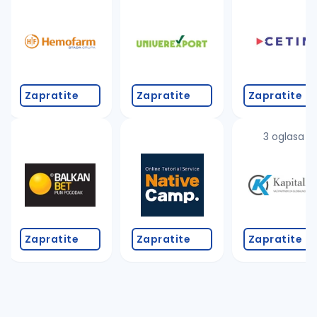
Takođe možete da:
proverite pravopisne greške (koristite č, ć, š, đ, ž,
povećajte radijus za odabrani grad
promenite odabrane filtere pretrage
Zapratite
Zapratite
Zapratite
3 oglasa
Zapratite
Zapratite
Zapratite