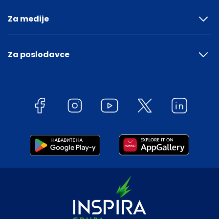
Za medije
Za poslodavce