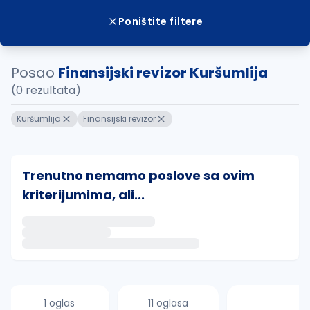
Poništite filtere
Posao
Finansijski revizor Kuršumlija
(0 rezultata)
Kuršumlija
Finansijski revizor
Trenutno nemamo poslove sa ovim
kriterijumima, ali...
Ako sačuvate ovu pretragu, obavestićemo vas putem 
uvajte pretragu
1 oglas
11 oglasa