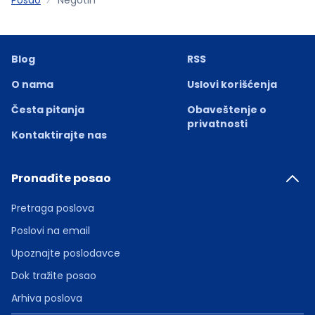
Blog
RSS
O nama
Uslovi korišćenja
Česta pitanja
Obaveštenje o
privatnosti
Kontaktirajte nas
Pronađite posao
Pretraga poslova
Poslovi na email
Upoznajte poslodavce
Dok tražite posao
Arhiva poslova