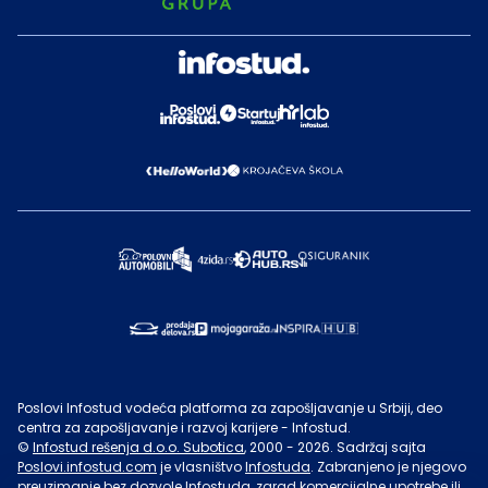
Poslovi Infostud vodeća platforma za zapošljavanje u Srbiji, deo
centra za zapošljavanje i razvoj karijere - Infostud.
©
Infostud rešenja d.o.o. Subotica
, 2000 -
2026
. Sadržaj sajta
Poslovi.infostud.com
je vlasništvo
Infostuda
. Zabranjeno je njegovo
preuzimanje bez dozvole
Infostuda
, zarad komercijalne upotrebe ili