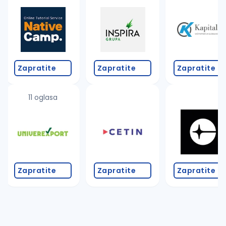
Takođe možete da:
proverite pravopisne greške (koristite č, ć, š, đ, ž,
povećajte radijus za odabrani grad
promenite odabrane filtere pretrage
Zapratite
Zapratite
Zapratite
11 oglasa
Zapratite
Zapratite
Zapratite