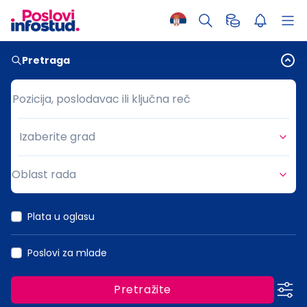
Pretraga
Pozicija, poslodavac ili ključna reč
Pozicija, poslodavac ili ključna reč
Izaberite grad
Grad
Oblast rada
Oblast rada
Plata u oglasu
Poslovi za mlade
Pretražite