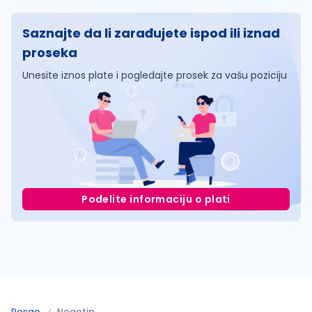
Saznajte da li zarađujete ispod ili iznad
proseka
Unesite iznos plate i pogledajte prosek za vašu poziciju
Podelite informaciju o plati
Posao
Negotin