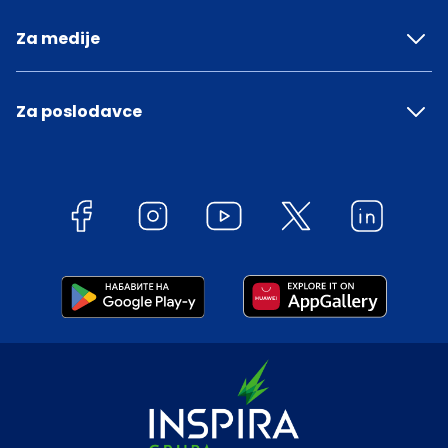
Za medije
Za poslodavce