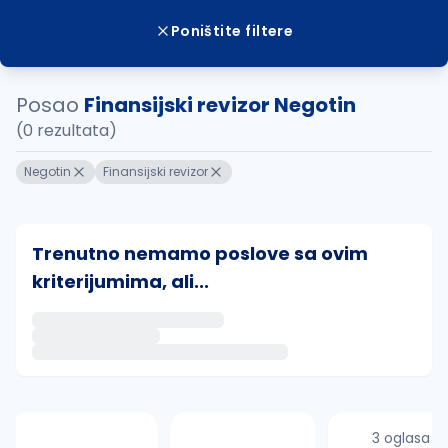
Poništite filtere
Posao
Finansijski revizor Negotin
(0 rezultata)
Negotin
Finansijski revizor
Trenutno nemamo poslove sa ovim
kriterijumima, ali...
Ako sačuvate ovu pretragu, obavestićemo vas putem 
uvajte pretragu
3 oglasa