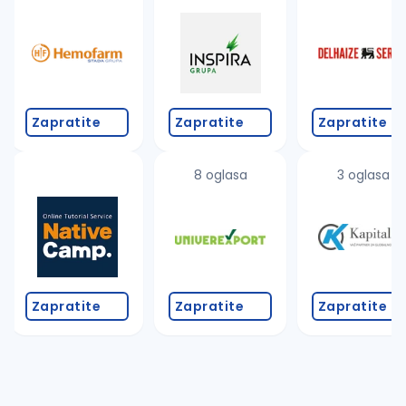
Takođe možete da:
proverite pravopisne greške (koristite č, ć, š, đ, ž,
povećajte radijus za odabrani grad
promenite odabrane filtere pretrage
Zapratite
Zapratite
Zapratite
8 oglasa
3 oglasa
Zapratite
Zapratite
Zapratite