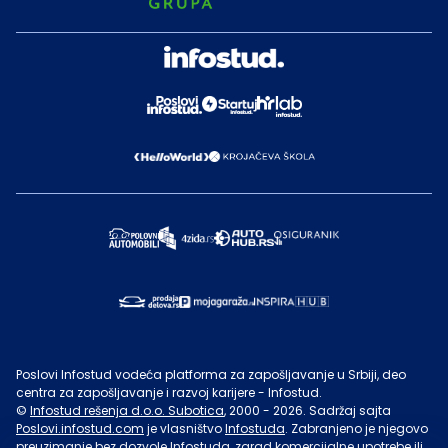
Poslovi Infostud vodeća platforma za zapošljavanje u Srbiji, deo
centra za zapošljavanje i razvoj karijere - Infostud.
©
Infostud rešenja d.o.o. Subotica
, 2000 -
2026
. Sadržaj sajta
Poslovi.infostud.com
je vlasništvo
Infostuda
. Zabranjeno je njegovo
preuzimanje bez dozvole
Infostuda
, zarad komercijalne upotrebe ili