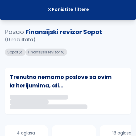
Poništite filtere
Posao
Finansijski revizor Sopot
(0 rezultata)
Sopot
Finansijski revizor
Trenutno nemamo poslove sa ovim
kriterijumima, ali...
Ako sačuvate ovu pretragu, obavestićemo vas putem 
uvajte pretragu
4 oglasa
18 oglasa