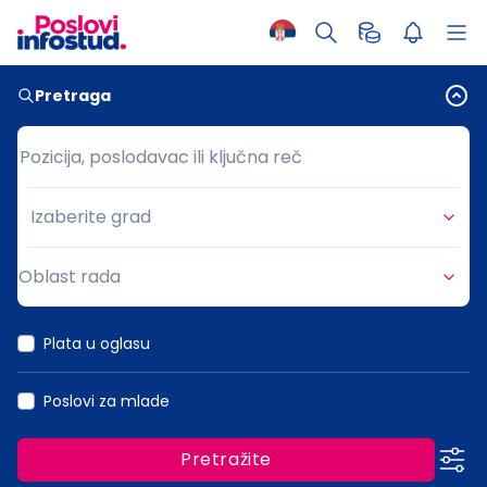
Pretraga
Pozicija, poslodavac ili ključna reč
Pozicija, poslodavac ili ključna reč
Izaberite grad
Grad
Oblast rada
Oblast rada
Plata u oglasu
Poslovi za mlade
Pretražite