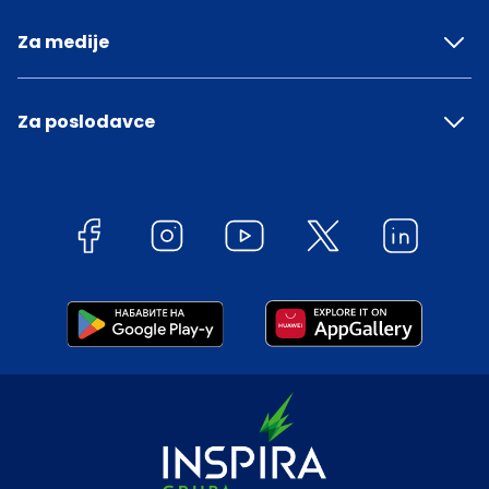
Za medije
Za poslodavce