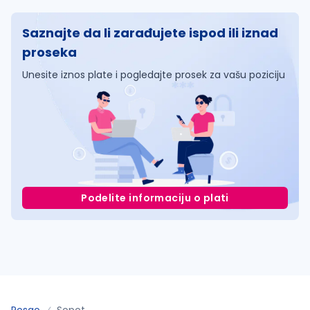
Saznajte da li zarađujete ispod ili iznad
proseka
Unesite iznos plate i pogledajte prosek za vašu poziciju
Podelite informaciju o plati
Posao
Sopot