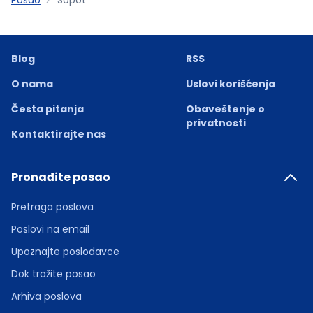
Blog
RSS
O nama
Uslovi korišćenja
Česta pitanja
Obaveštenje o
privatnosti
Kontaktirajte nas
Pronađite posao
Pretraga poslova
Poslovi na email
Upoznajte poslodavce
Dok tražite posao
Arhiva poslova