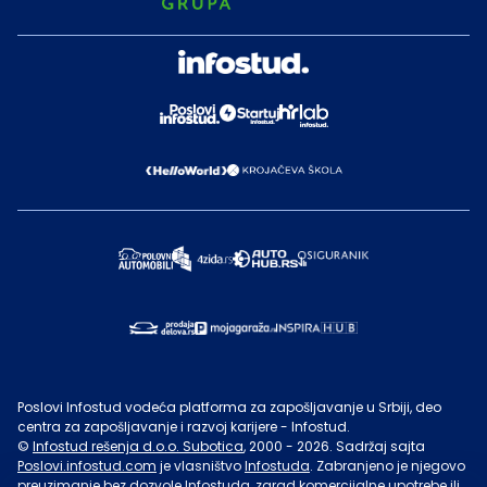
Poslovi Infostud vodeća platforma za zapošljavanje u Srbiji, deo
centra za zapošljavanje i razvoj karijere - Infostud.
©
Infostud rešenja d.o.o. Subotica
, 2000 -
2026
. Sadržaj sajta
Poslovi.infostud.com
je vlasništvo
Infostuda
. Zabranjeno je njegovo
preuzimanje bez dozvole
Infostuda
, zarad komercijalne upotrebe ili