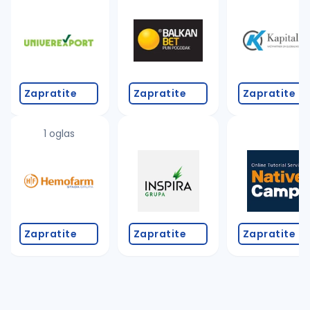
Takođe možete da:
proverite pravopisne greške (koristite č, ć, š, đ, ž,
povećajte radijus za odabrani grad
promenite odabrane filtere pretrage
Zapratite
Zapratite
Zapratite
1 oglas
Zapratite
Zapratite
Zapratite