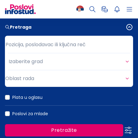
Pretraga
Pozicija, poslodavac ili ključna reč
Pozicija, poslodavac ili ključna reč
Izaberite grad
Grad
Oblast rada
Oblast rada
Plata u oglasu
Poslovi za mlade
Pretražite