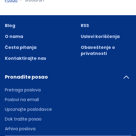
Blog
RSS
O nama
Uslovi korišćenja
Česta pitanja
Obaveštenje o
privatnosti
Kontaktirajte nas
Pronađite posao
Pretraga poslova
Poslovi na email
Upoznajte poslodavce
Dok tražite posao
Arhiva poslova