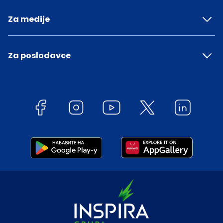
Za medije
Za poslodavce