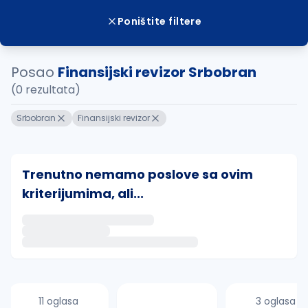
Poništite filtere
Posao
Finansijski revizor Srbobran
(0 rezultata)
Srbobran
Finansijski revizor
Trenutno nemamo poslove sa ovim
kriterijumima, ali...
Ako sačuvate ovu pretragu, obavestićemo vas putem 
uvajte pretragu
11 oglasa
3 oglasa