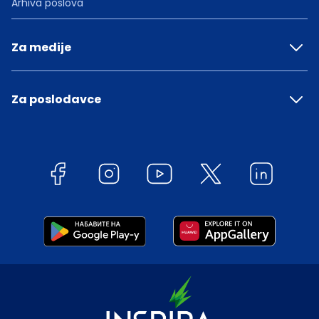
Arhiva poslova
Za medije
Za poslodavce