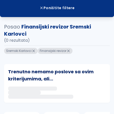
Poništite filtere
Posao
Finansijski revizor Sremski
Karlovci
(0 rezultata)
Sremski Karlovci
Finansijski revizor
Trenutno nemamo poslove sa ovim
kriterijumima, ali...
Ako sačuvate ovu pretragu, obavestićemo vas putem 