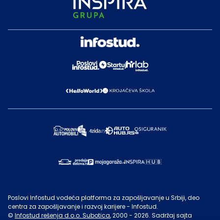
Poslovi Infostud vodeća platforma za zapošljavanje u Srbiji, deo
centra za zapošljavanje i razvoj karijere - Infostud.
©
Infostud rešenja d.o.o. Subotica
, 2000 -
2026
. Sadržaj sajta