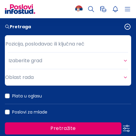
Pretraga
Pozicija, poslodavac ili ključna reč
Pozicija, poslodavac ili ključna reč
Izaberite grad
Grad
Oblast rada
Oblast rada
Plata u oglasu
Poslovi za mlade
Pretražite