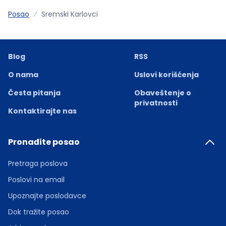
Posao
Sremski Karlovci
Blog
RSS
O nama
Uslovi korišćenja
Česta pitanja
Obaveštenje o
privatnosti
Kontaktirajte nas
Pronađite posao
Pretraga poslova
Poslovi na email
Upoznajte poslodavce
Dok tražite posao