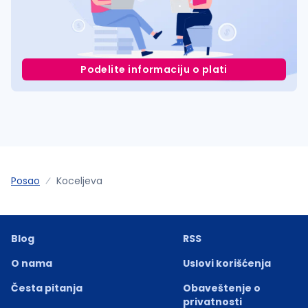
Podelite informaciju o plati
Posao
Koceljeva
Blog
RSS
O nama
Uslovi korišćenja
Česta pitanja
Obaveštenje o
privatnosti