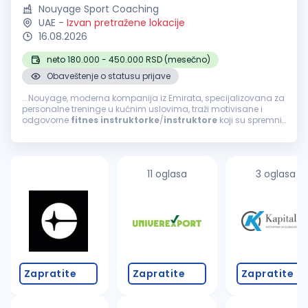
Nouyage Sport Coaching
UAE
-
Izvan pretražene lokacije
16.08.2026
neto 180.000 - 450.000 RSD (mesečno)
Obaveštenje o statusu prijave
...Nouyage, moderna kompanija iz Emirata, specijalizovana za
personalne treninge u kućnim uslovima, traži motivisane i
odgovorne
fitnes
instruktorke
/
instruktore
koji su spremni
za internacionalnu karijeru! Ako si komunikativna osoba, želiš...
11 oglasa
3 oglasa
Zapratite
Zapratite
Zapratite