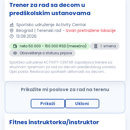
Trener za rad sa decom u
predškolskim ustanovama
Sportsko udruženje Activity Centar
Beograd | Terenski rad
-
Izvan pretražene lokacije
13.08.2026
neto 50.000 - 150.000 RSD (mesečno)
1. smena
Obaveštenje o statusu prijave
Sportsko udruženje ACTIVITY CENTAR zapošljava trenere sa
stručnom spremom za rad sa decom predškolskog uzrasta.
Opis posla: Realizacija sportskih aktivnosti sa decom
predškolskog uzrasta. Program se sprovodi kroz sportsku
animaciju i igru u okviru p...
Prikažite mi poslove za rad na terenu
Prikaži
Ukloni
Fitnes instruktorka/instruktor