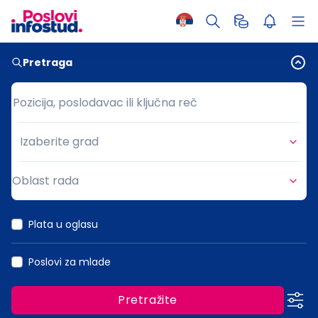
Pretraga
Pozicija, poslodavac ili ključna reč
Pozicija, poslodavac ili ključna reč
Izaberite grad
Grad
Oblast rada
Oblast rada
Plata u oglasu
Poslovi za mlade
Pretražite