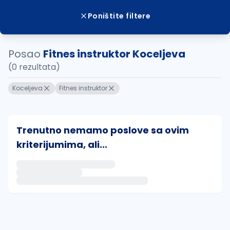
Poništite filtere
Posao
Fitnes instruktor Koceljeva
(0 rezultata)
Koceljeva
Fitnes instruktor
Trenutno nemamo poslove sa ovim
kriterijumima, ali...
Ako sačuvate ovu pretragu, obavestićemo vas putem 
uvajte pretragu