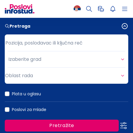
Pretraga
Pozicija, poslodavac ili ključna reč
Pozicija, poslodavac ili ključna reč
Izaberite grad
Grad
Oblast rada
Oblast rada
Plata u oglasu
Poslovi za mlade
Pretražite