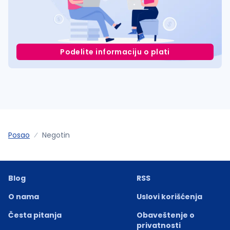
Podelite informaciju o plati
Posao
Negotin
Blog
RSS
O nama
Uslovi korišćenja
Česta pitanja
Obaveštenje o
privatnosti