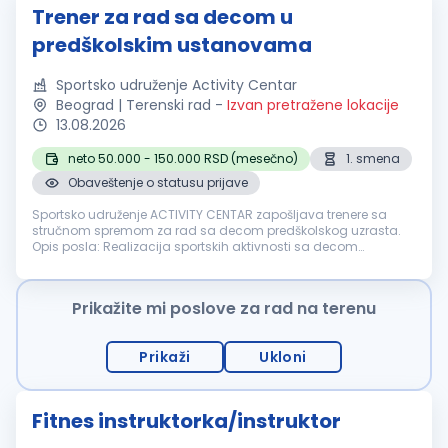
Trener za rad sa decom u
predškolskim ustanovama
Sportsko udruženje Activity Centar
Beograd | Terenski rad
-
Izvan pretražene lokacije
13.08.2026
neto 50.000 - 150.000 RSD (mesečno)
1. smena
Obaveštenje o statusu prijave
Sportsko udruženje ACTIVITY CENTAR zapošljava trenere sa
stručnom spremom za rad sa decom predškolskog uzrasta.
Opis posla: Realizacija sportskih aktivnosti sa decom
predškolskog uzrasta. Program se sprovodi kroz sportsku
animaciju i igru u okviru p...
Prikažite mi poslove za rad na terenu
Prikaži
Ukloni
Fitnes instruktorka/instruktor