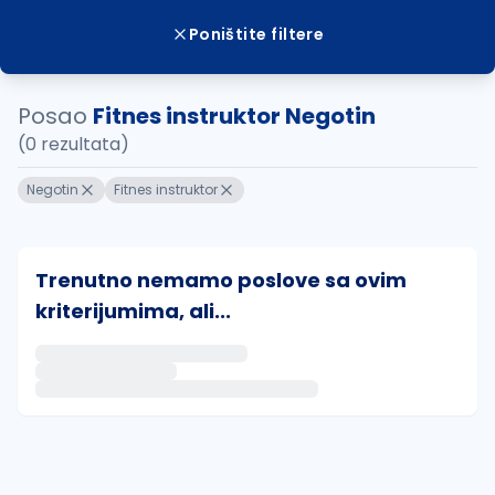
Poništite filtere
Posao
Fitnes instruktor Negotin
(0 rezultata)
Negotin
Fitnes instruktor
Trenutno nemamo poslove sa ovim
kriterijumima, ali...
Ako sačuvate ovu pretragu, obavestićemo vas putem 
uvajte pretragu