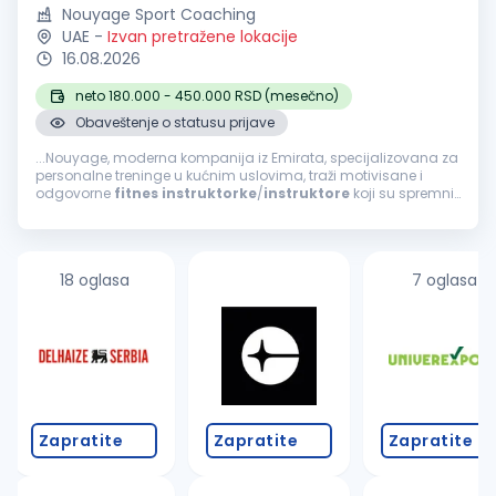
Nouyage Sport Coaching
UAE
-
Izvan pretražene lokacije
16.08.2026
neto 180.000 - 450.000 RSD (mesečno)
Obaveštenje o statusu prijave
...Nouyage, moderna kompanija iz Emirata, specijalizovana za
personalne treninge u kućnim uslovima, traži motivisane i
odgovorne
fitnes
instruktorke
/
instruktore
koji su spremni
za internacionalnu karijeru! Ako si komunikativna osoba, želiš...
18 oglasa
7 oglasa
Zapratite
Zapratite
Zapratite