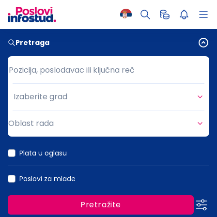
Pretraga
Pozicija, poslodavac ili ključna reč
Pozicija, poslodavac ili ključna reč
Izaberite grad
Grad
Oblast rada
Oblast rada
Plata u oglasu
Poslovi za mlade
Pretražite