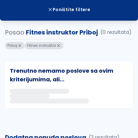
Poništite filtere
Posao
Fitnes instruktor Priboj
(0 rezultata)
Priboj
Fitnes instruktor
Trenutno nemamo poslove sa ovim
kriterijumima, ali...
Ako sačuvate ovu pretragu, obavestićemo vas putem 
uvajte pretragu
Dodatna ponuda poslova
(2 rezultata)