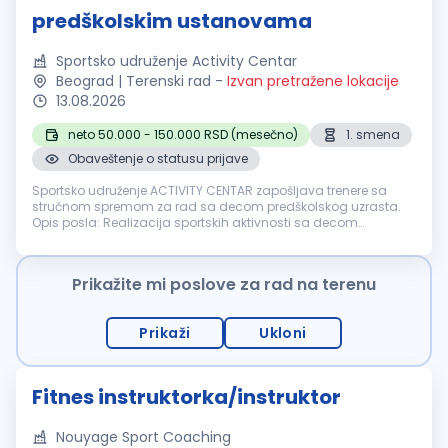
predškolskim ustanovama
Sportsko udruženje Activity Centar
Beograd | Terenski rad
-
Izvan pretražene lokacije
13.08.2026
neto 50.000 - 150.000 RSD (mesečno)
1. smena
Obaveštenje o statusu prijave
Sportsko udruženje ACTIVITY CENTAR zapošljava trenere sa
stručnom spremom za rad sa decom predškolskog uzrasta.
Opis posla: Realizacija sportskih aktivnosti sa decom
predškolskog uzrasta. Program se sprovodi kroz sportsku
animaciju i igru u okviru p...
Prikažite mi poslove za rad na terenu
Prikaži
Ukloni
Fitnes instruktorka/instruktor
Nouyage Sport Coaching