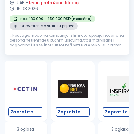
UAE
-
Izvan pretražene lokacije
16.08.2026
neto 180.000 - 450.000 RSD (mesečno)
Obaveštenje o statusu prijave
...Nouyage, moderna kompanija iz Emirata, specijalizovana za
personalne treninge u kućnim uslovima, traži motivisane i
odgovorne
fitnes
instruktorke
/
instruktore
koji su spremni
za internacionalnu karijeru! Ako si komunikativna osoba, želiš...
Zapratite
Zapratite
Zapratite
3 oglasa
3 oglasa