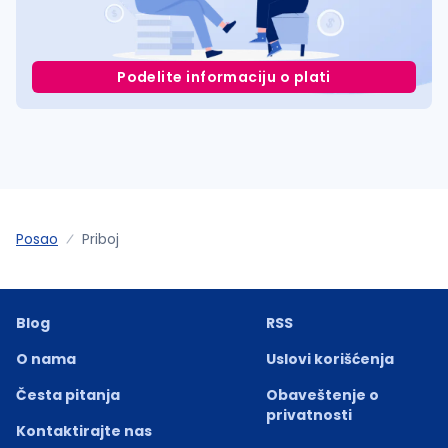
Podelite informaciju o plati
Posao
Priboj
Blog
RSS
O nama
Uslovi korišćenja
Česta pitanja
Obaveštenje o
privatnosti
Kontaktirajte nas